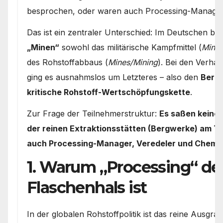
besprochen, oder waren auch Processing-Manager
Das ist ein zentraler Unterschied: Im Deutschen 
„Minen“
sowohl das militärische Kampfmittel (
Mine
des Rohstoffabbaus (
Mines/Mining
). Bei den Verha
ging es ausnahmslos um Letzteres – also den
Bergb
kritische Rohstoff-Wertschöpfungskette
.
Zur Frage der Teilnehmerstruktur:
Es saßen keines
der reinen Extraktionsstätten (Bergwerke) am Tis
auch Processing-Manager, Veredeler und Chemie
1. Warum „Processing“ der
Flaschenhals ist
In der globalen Rohstoffpolitik ist das reine Ausgra