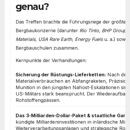
genau?
Das Treffen brachte die Führungsriege der größten
Bergbaukonzerne (darunter
Rio Tinto, BHP Group
Materials, USA Rare Earth, Energy Fuels
u. a.) sowie
Bergbauschulen zusammen.
Kernpunkte der Verhandlungen:
Sicherung der Rüstungs-Lieferketten:
Nach den
Materialverbräuchen an Abfangraketen, Präzisio
Munition in den jüngsten Nahost-Eskalationen sin
US-Militärs stark beansprucht. Der Wiederaufbau s
Rohstoffengpässen.
Das 3-Milliarden-Dollar-Paket & staatliche Gara
kündigte Milliardeninvestitionen in inländische Min
Weiterverarbeitungsanlagen und strategische Rohst