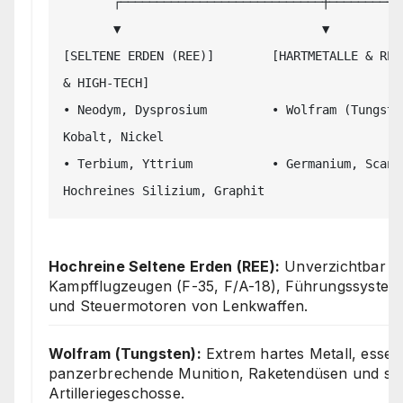
       ┌────────────────────────────┼────────────────────────────┐

       ▼                            ▼                            ▼

[SELTENE ERDEN (REE)]        [HARTMETALLE & REF
& HIGH-TECH]

• Neodym, Dysprosium         • Wolfram (Tungste
Kobalt, Nickel

• Terbium, Yttrium           • Germanium, Scandi
Hochreine Seltene Erden (REE):
Unverzichtbar f
Kampfflugzeugen (F-35, F/A-18), Führungssystem
und Steuermotoren von Lenkwaffen.
Wolfram (Tungsten):
Extrem hartes Metall, essenz
panzerbrechende Munition, Raketendüsen und s
Artilleriegeschosse.