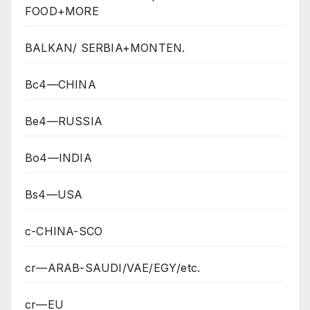
FOOD+MORE
BALKAN/ SERBIA+MONTEN.
Bc4—CHINA
Be4—RUSSIA
Bo4—INDIA
Bs4—USA
c-CHINA-SCO
cr—ARAB-SAUDI/VAE/EGY/etc.
cr—EU