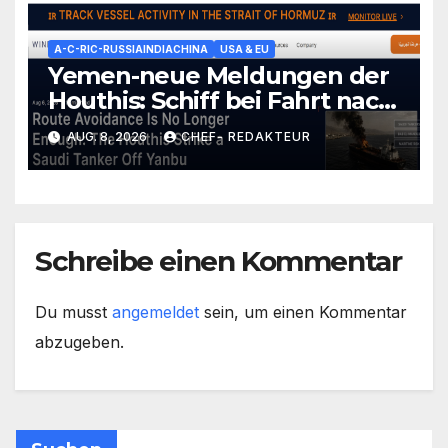
A-C-RIC-RUSSIAINDIACHINA
USA & EU
Yemen-neue Meldungen der
Houthis: Schiff bei Fahrt nach
Saudi-Yanbu-Angegriffen/
AUG. 8, 2026
CHEF- REDAKTEUR
+mehr
Schreibe einen Kommentar
Du musst
angemeldet
sein, um einen Kommentar
abzugeben.