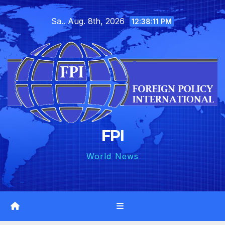
Skip
Sa.. Aug. 8th, 2026
to
12:38:12 PM
content
FPI
World News