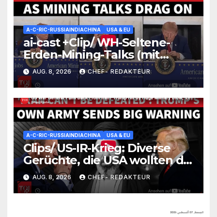
A-C-RIC-RUSSIAINDIACHINA
USA & EU
ai-cast +Clip/ WH-Seltene-
Erden-Mining-Talks (mit
Processing-Thema): wirkliche
AUG. 8, 2026
CHEF- REDAKTEUR
REE-5n+-Problemzone nicht
erfasst/ Trump nickt ein (und
versäumt nichts)
A-C-RIC-RUSSIAINDIACHINA
USA & EU
Clips/ US-IR-Krieg: Diverse
Gerüchte, die USA wollten die
Lage irgendwie einfrieren
AUG. 8, 2026
CHEF- REDAKTEUR
(wüssten aber nicht wie)/
+mehr