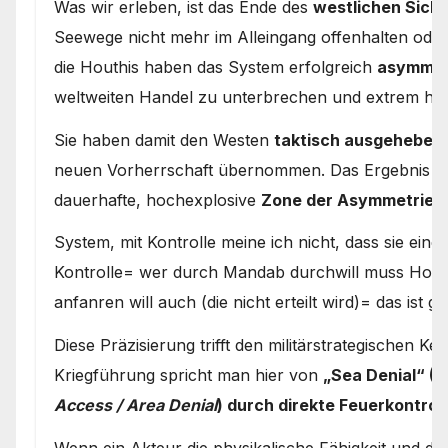
Was wir erleben, ist das Ende des
westlichen Sich
Seewege nicht mehr im Alleingang offenhalten oder 
die Houthis haben das System erfolgreich
asymmet
weltweiten Handel zu unterbrechen und extrem ho
Sie haben damit den Westen
taktisch ausgehebelt
neuen Vorherrschaft übernommen. Das Ergebnis ist k
dauerhafte, hochexplosive
Zone der Asymmetrie u
System, mit Kontrolle meine ich nicht, dass sie eine
Kontrolle= wer durch Mandab durchwill muss Hou
anfanren will auch (die nicht erteilt wird)= das ist 
Diese Präzisierung trifft den militärstrategischen 
Kriegführung spricht man hier von
„Sea Denial“ (
Access / Area Denial
) durch direkte Feuerkontrol