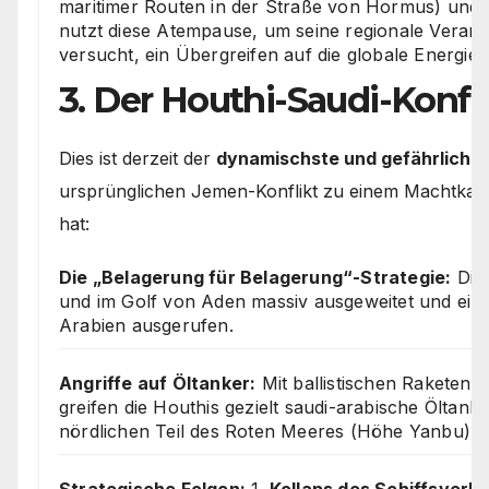
maritimer Routen in der Straße von Hormus) und
nutzt diese Atempause, um seine regionale Veran
versucht, ein Übergreifen auf die globale Energie
3. Der Houthi-Saudi-Konfl
Dies ist derzeit der
dynamischste und gefährlichst
ursprünglichen Jemen-Konflikt zu einem Machtkam
hat:
Die „Belagerung für Belagerung“-Strategie:
Die 
und im Golf von Aden massiv ausgeweitet und eine
Arabien ausgerufen.
Angriffe auf Öltanker:
Mit ballistischen Rakete
greifen die Houthis gezielt saudi-arabische Öltanke
nördlichen Teil des Roten Meeres (Höhe Yanbu) a
Strategische Folgen:
1.
Kollaps des Schiffsverke