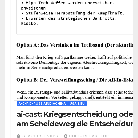
A-C-RIC-RUSSIAINDIACHINA
USA & EU
ai-cast: Kriegsentscheidung oder 
am Scheideweg die Entscheidung 
den Weg vorgeben
6. AUGUST 2026
CHEF- REDAKTEUR