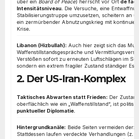
über ein
Board of Peace
) herrscht vor Ort
de fact
Intensitätsniveau
. Die Versuche, eine Entwaffnun
Stabilisierungstruppe umzusetzen, scheitern an u
ein zermürbender Abnutzungskrieg mit kontinuier
Krise.
Libanon (Hizbullah):
Auch hier zeigt sich das Muste
Waffenstillstandsgespräche und Vermittlungsversu
Verstößen sofort zu erneuten Luftschlägen im Südl
sondern ein extrem fragiler Zustand ständiger Eska
2. Der US-Iran-Komplex
Taktisches Abwarten statt Frieden:
Der Zustand
oberflächlich wie ein „Waffenstillstand“, ist politis
punktueller Diplomatie
.
Hintergrundkanäle:
Beide Seiten vermeiden derzei
Stattdessen laufen verdeckte Verhandlungen (z. B