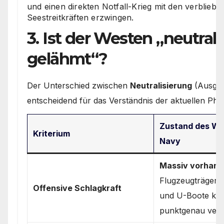
und einen direkten Notfall-Krieg mit den verblieb
Seestreitkräften erzwingen.
3. Ist der Westen „neutrali
gelähmt“?
Der Unterschied zwischen
Neutralisierung
(Ausges
entscheidend für das Verständnis der aktuellen Pha
Zustand des We
Kriterium
Navy
Massiv vorhand
Flugzeugträger,
Offensive Schlagkraft
und U-Boote kön
punktgenau vern