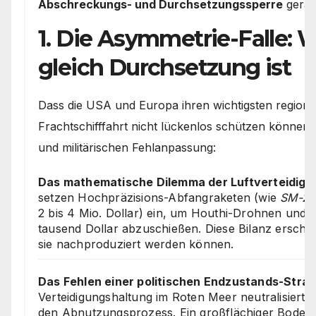
Abschreckungs- und Durchsetzungssperre
gerat
1. Die Asymmetrie-Falle:
gleich Durchsetzung ist
Dass die USA und Europa ihren wichtigsten regional
Frachtschifffahrt nicht lückenlos schützen können
und militärischen Fehlanpassung:
Das mathematische Dilemma der Luftverteidigu
setzen Hochpräzisions-Abfangraketen (wie
SM-2
2 bis 4 Mio. Dollar) ein, um Houthi-Drohnen und 
tausend Dollar abzuschießen. Diese Bilanz erschöp
sie nachproduziert werden können.
Das Fehlen einer politischen Endzustands-Strat
Verteidigungshaltung im Roten Meer neutralisiert 
den Abnutzungsprozess. Ein großflächiger Bodenei