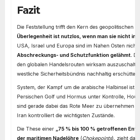
Fazit
Die Feststellung trifft den Kern des geopolitischen R
Überlegenheit ist nutzlos, wenn man sie nicht in
USA, Israel und Europa sind im Nahen Osten nicht 
Abschreckungs- und Schutzfunktion gelähmt
. D
den globalen Handelsrouten wirksam auszuschalten,
westliche Sicherheitsbündnis nachhaltig erschüttert
System, der Kampf um die arabische Halbinsel ist d
Persischen Golf und Hormus unter Kontrolle, Houth
sind gerade dabei das Rote Meer zu übernehmen (=r
Iran kontrolliert die wichtigsten Zustände.
Die These einer
„75 % bis 100 % getroffenen Ent
der maritimen Nadelöhre
(
Chokepoints
), zieht dar