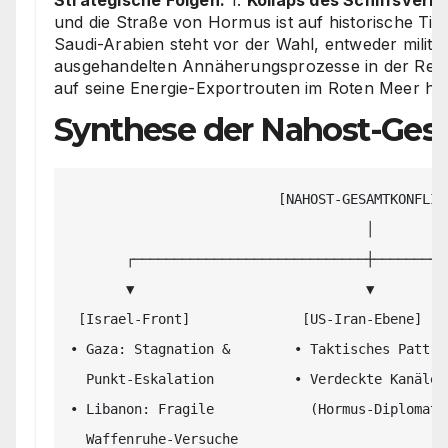
und die Straße von Hormus ist auf historische Tie
Saudi-Arabien steht vor der Wahl, entweder militä
ausgehandelten Annäherungsprozesse in der Regio
auf seine Energie-Exportrouten im Roten Meer h
Synthese der Nahost-Ges
                          [NAHOST-GESAMTKONFLIKT]

                                     │

       ┌─────────────────────────────┼─────────────────────────────┐

       ▼                             ▼                             ▼

 [Israel-Front]              [US-Iran-Ebene]             [Houthi-Saudi-Achse]

• Gaza: Stagnation &        • Taktisches Patt  
  Punkt-Eskalation          • Verdeckte Kanäle          • Blockade saudi-arabischer

• Libanon: Fragile            (Hormus-Diplomati