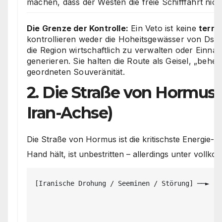
machen, dass der Westen die freie Schifffahrt nic
Die Grenze der Kontrolle:
Ein Veto ist keine
terri
kontrollieren weder die Hoheitsgewässer von Dschib
die Region wirtschaftlich zu verwalten oder Einn
generieren. Sie halten die Route als Geisel, „beher
geordneten Souveränität.
2. Die Straße von Hormus &
Iran-Achse)
Die Straße von Hormus ist die kritischste Energie-A
Hand hält, ist unbestritten – allerdings unter vol
[Iranische Drohung / Seeminen / Störung] ──► [K
                                                 