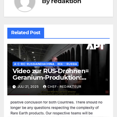
By
redaktion
Related Post
A-C-RIC-RUSSIAINDIACHINA
BE4---RUSSIA
Video zur RUS-Drohnen=
Geranium-Produktion:
Interessante Zahlen und
JULI 21, 2025
CHEF- REDAKTEUR
Fakten