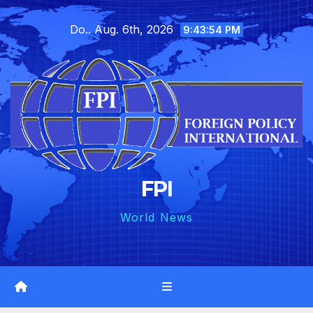
Skip
Do.. Aug. 6th, 2026
to
9:43:55 PM
content
FPI
World News