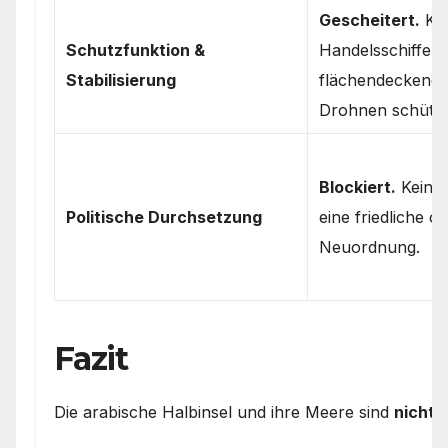
Gescheitert.
Ka
Schutzfunktion &
Handelsschiffe ni
Stabilisierung
flächendeckend v
Drohnen schütz
Blockiert.
Keine 
Politische Durchsetzung
eine friedliche od
Neuordnung.
Fazit
Die arabische Halbinsel und ihre Meere sind
nicht 