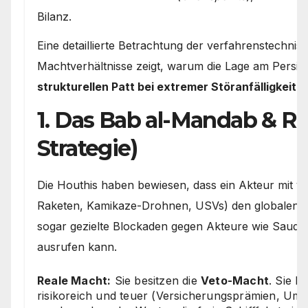
Bilanz.
Eine detaillierte Betrachtung der verfahrenstechni
Machtverhältnisse zeigt, warum die Lage am Persi
strukturellen Patt bei extremer Störanfälligkeit
en
1. Das Bab al-Mandab & Ro
Strategie)
Die Houthis haben bewiesen, dass ein Akteur mit ver
Raketen, Kamikaze-Drohnen, USVs) den globalen S
sogar gezielte Blockaden gegen Akteure wie Saud
ausrufen kann.
Reale Macht:
Sie besitzen die
Veto-Macht
. Sie 
risikoreich und teuer (Versicherungsprämien, Um