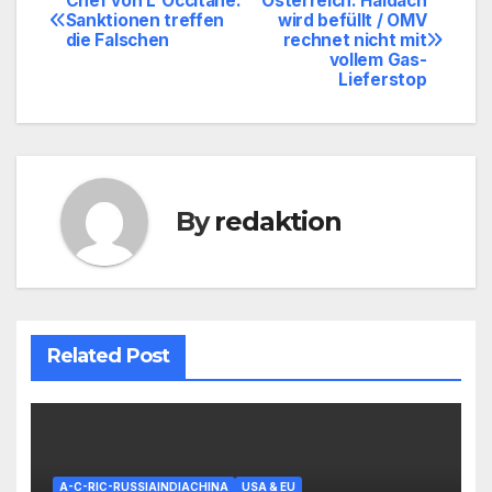
Chef von L`Occitane:
Österreich: Haidach
Beitragsnavigation
Sanktionen treffen
wird befüllt / OMV
die Falschen
rechnet nicht mit
vollem Gas-
Lieferstop
By
redaktion
Related Post
A-C-RIC-RUSSIAINDIACHINA
USA & EU