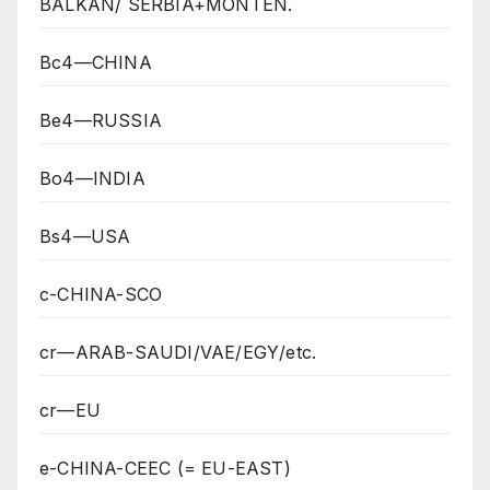
BALKAN/ SERBIA+MONTEN.
Bc4—CHINA
Be4—RUSSIA
Bo4—INDIA
Bs4—USA
c-CHINA-SCO
cr—ARAB-SAUDI/VAE/EGY/etc.
cr—EU
e-CHINA-CEEC (= EU-EAST)