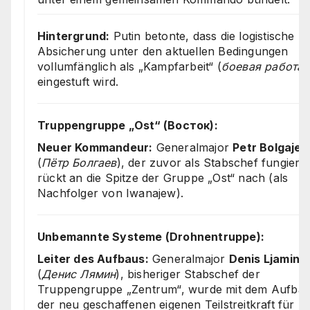
Hintergrund:
Putin betonte, dass die logistische
Absicherung unter den aktuellen Bedingungen
vollumfänglich als „Kampfarbeit“ (
боевая работа
)
eingestuft wird.
Truppengruppe „Ost“ (Восток):
Neuer Kommandeur:
Generalmajor
Petr Bolgaje
(
Пётр Болгаев
), der zuvor als Stabschef fungierte
rückt an die Spitze der Gruppe „Ost“ nach (als
Nachfolger von Iwanajew).
Unbemannte Systeme (Drohnentruppe):
Leiter des Aufbaus:
Generalmajor
Denis Ljamin
(
Денис Лямин
), bisheriger Stabschef der
Truppengruppe „Zentrum“, wurde mit dem Aufba
der neu geschaffenen eigenen Teilstreitkraft für