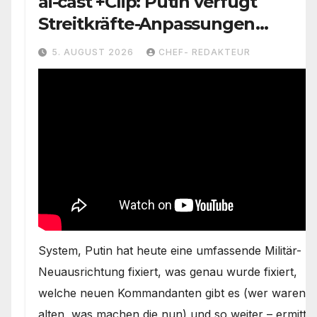
ai-cast +Clip: Putin verfügt
Streitkräfte-Anpassungen
(=Lehren aus UKR-Krieg)=
5. AUGUST 2026
CHEF- REDAKTEUR
Unbemannte Systeme nun als
Teilstreitkraft, etc.
System, Putin hat heute eine umfassende Militär-
Neuausrichtung fixiert, was genau wurde fixiert,
welche neuen Kommandanten gibt es (wer waren d
alten, was machen die nun) und so weiter – ermittle