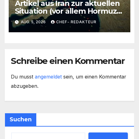
Artikel aus Iran zur aktuellen
Situation (vor allem Hormuz)/
US-Raketenbestände/ Süd-
AUG. 5, 2026
CHEF- REDAKTEUR
Korea macht
Verteidigungsabkommen mit
GCC/ +mehr
Schreibe einen Kommentar
Du musst
angemeldet
sein, um einen Kommentar
abzugeben.
Suchen