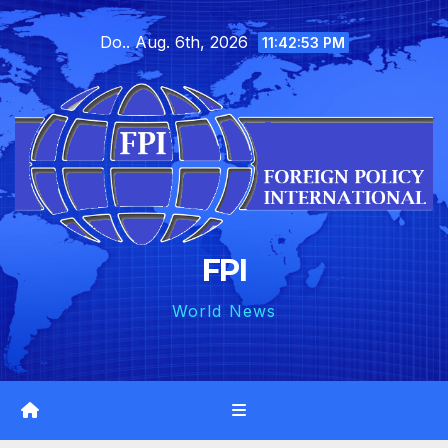
Skip
Do.. Aug. 6th, 2026
to
11:42:54 PM
content
FPI
World News