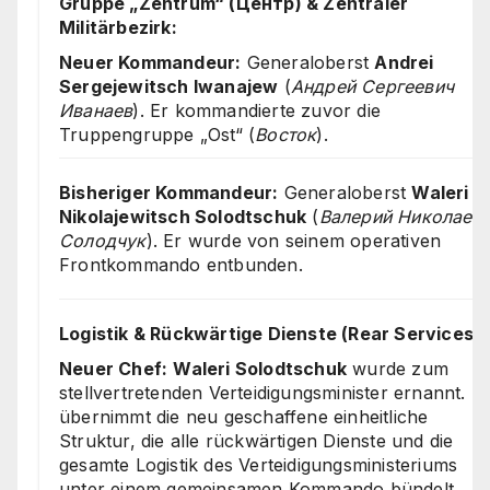
Gruppe „Zentrum“ (Центр) & Zentraler
Militärbezirk:
Neuer Kommandeur:
Generaloberst
Andrei
Sergejewitsch Iwanajew
(
Андрей Сергеевич
Иванаев
). Er kommandierte zuvor die
Truppengruppe „Ost“ (
Восток
).
Bisheriger Kommandeur:
Generaloberst
Waleri
Nikolajewitsch Solodtschuk
(
Валерий Николаев
Солодчук
). Er wurde von seinem operativen
Frontkommando entbunden.
Logistik & Rückwärtige Dienste (Rear Services):
Neuer Chef:
Waleri Solodtschuk
wurde zum
stellvertretenden Verteidigungsminister ernannt. E
übernimmt die neu geschaffene einheitliche
Struktur, die alle rückwärtigen Dienste und die
gesamte Logistik des Verteidigungsministeriums
unter einem gemeinsamen Kommando bündelt.