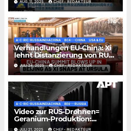
AUG. 11, 2025
CHEF- REDAKTEUR
auch in Peking
A-C-RIC-RUSSIAINDIACHINA
BC4---CHINA
USA & EU
Verhandlungen EU-China: Xi
lehnt Distanzierung von RUS
kategorisch ab/ +mehr
JULI 24, 2025
CHEF- REDAKTEUR
A-C-RIC-RUSSIAINDIACHINA
BE4---RUSSIA
Video zur RUS-Drohnen=
Geranium-Produktion:
Interessante Zahlen und
JULI 21, 2025
CHEF- REDAKTEUR