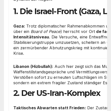
1. Die Israel-Front (Gaza,
Gaza:
Trotz diplomatischer Rahmenabkommen und
über ein
Board of Peace
) herrscht vor Ort
de fact
Intensitätsniveau
. Die Versuche, eine Entwaffnun
Stabilisierungstruppe umzusetzen, scheitern an u
ein zermürbender Abnutzungskrieg mit kontinuier
Krise.
Libanon (Hizbullah):
Auch hier zeigt sich das Muste
Waffenstillstandsgespräche und Vermittlungsversu
Verstößen sofort zu erneuten Luftschlägen im Südl
sondern ein extrem fragiler Zustand ständiger Eska
2. Der US-Iran-Komplex
Taktisches Abwarten statt Frieden:
Der Zustand