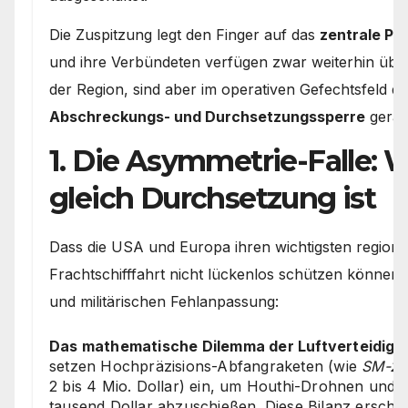
Die Zuspitzung legt den Finger auf das
zentrale P
und ihre Verbündeten verfügen zwar weiterhin über 
der Region, sind aber im operativen Gefechtsfeld d
Abschreckungs- und Durchsetzungssperre
gerat
1. Die Asymmetrie-Falle:
gleich Durchsetzung ist
Dass die USA und Europa ihren wichtigsten regional
Frachtschifffahrt nicht lückenlos schützen können
und militärischen Fehlanpassung:
Das mathematische Dilemma der Luftverteidigu
setzen Hochpräzisions-Abfangraketen (wie
SM-2
2 bis 4 Mio. Dollar) ein, um Houthi-Drohnen und 
tausend Dollar abzuschießen. Diese Bilanz erschöp