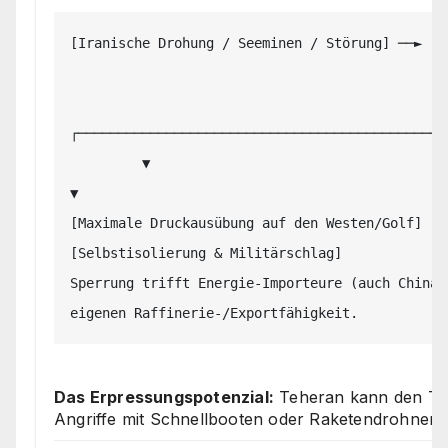
[Iranische Drohung / Seeminen / Störung] ──► [K
                                                 
┌────────────────────────────────────────────┴─
         ▼                                                                                         
▼

[Maximale Druckausübung auf den Westen/Golf]                                 
[Selbstisolierung & Militärschlag]

Sperrung trifft Energie-Importeure (auch China)
Das Erpressungspotenzial:
Teheran kann den Tra
Angriffe mit Schnellbooten oder Raketendrohnen 