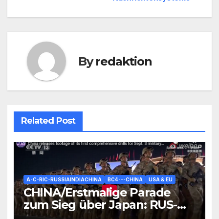
By
redaktion
Related Post
A-C-RIC-RUSSIAINDIACHINA
BC4---CHINA
USA & EU
CHINA/Erstmalige Parade
zum Sieg über Japan: RUS-
Sieges-Feier-Tradition nun