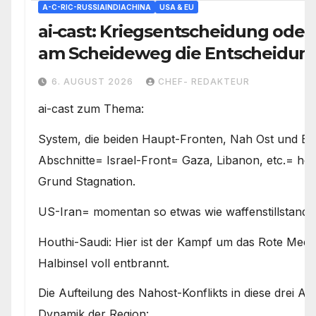
A-C-RIC-RUSSIAINDIACHINA
USA & EU
ai-cast: Kriegsentscheidung oder 
am Scheideweg die Entscheidung 
den Weg vorgeben
6. AUGUST 2026
CHEF- REDAKTEUR
ai-cast zum Thema:
System, die beiden Haupt-Fronten, Nah Ost und E
Abschnitte= Israel-Front= Gaza, Libanon, etc.= hefti
Grund Stagnation.
US-Iran= momentan so etwas wie waffenstillstand 
Houthi-Saudi: Hier ist der Kampf um das Rote Meer
Halbinsel voll entbrannt.
Die Aufteilung des Nahost-Konflikts in diese drei Abs
Dynamik der Region: