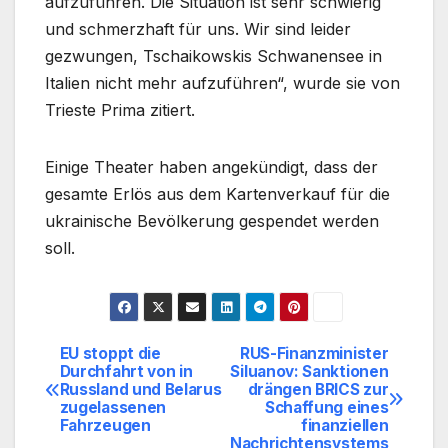
aufzuführen. Die Situation ist sehr schwierig
und schmerzhaft für uns. Wir sind leider
gezwungen, Tschaikowskis Schwanensee in
Italien nicht mehr aufzuführen“, wurde sie von
Trieste Prima zitiert.
Einige Theater haben angekündigt, dass der
gesamte Erlös aus dem Kartenverkauf für die
ukrainische Bevölkerung gespendet werden
soll.
EU stoppt die
RUS-Finanzminister
Beitragsnavigation
Durchfahrt von in
Siluanov: Sanktionen
Russland und Belarus
drängen BRICS zur
zugelassenen
Schaffung eines
Fahrzeugen
finanziellen
Nachrichtensystems