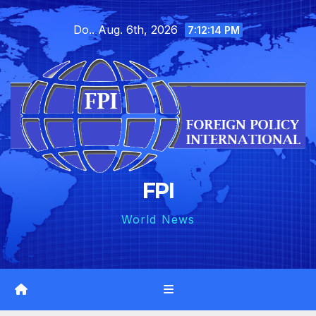
Skip
Do.. Aug. 6th, 2026
to
7:12:15 PM
content
FPI
World News