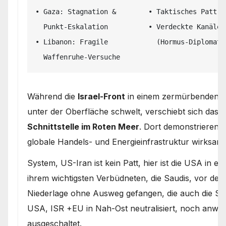
• Gaza: Stagnation &        • Taktisches Patt  
  Punkt-Eskalation          • Verdeckte Kanäle          • Blockade saudi-arabischer

• Libanon: Fragile            (Hormus-Diplomati
Während die
Israel-Front
in einem zermürbenden St
unter der Oberfläche schwelt, verschiebt sich das r
Schnittstelle im Roten Meer
. Dort demonstrieren 
globale Handels- und Energieinfrastruktur wirksam
System, US-Iran ist kein Patt, hier ist die USA in e
ihrem wichtigsten Verbüdneten, die Saudis, vor den
Niederlage ohne Ausweg gefangen, die auch die Sau
USA, ISR +EU in Nah-Ost neutralisiert, noch anwes
ausgeschaltet.