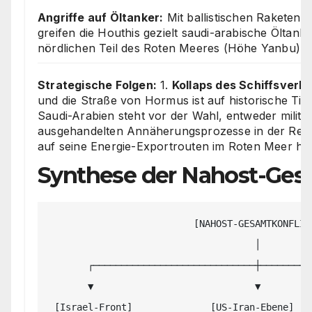
Angriffe auf Öltanker:
Mit ballistischen Rakete
greifen die Houthis gezielt saudi-arabische Öltanke
nördlichen Teil des Roten Meeres (Höhe Yanbu) a
Strategische Folgen:
1.
Kollaps des Schiffsverke
und die Straße von Hormus ist auf historische Tie
Saudi-Arabien steht vor der Wahl, entweder militä
ausgehandelten Annäherungsprozesse in der Regio
auf seine Energie-Exportrouten im Roten Meer h
Synthese der Nahost-Ges
                          [NAHOST-GESAMTKONFLIKT]

                                     │

       ┌─────────────────────────────┼─────────────────────────────┐

       ▼                             ▼                             ▼

 [Israel-Front]              [US-Iran-Ebene]             [Houthi-Saudi-Achse]
