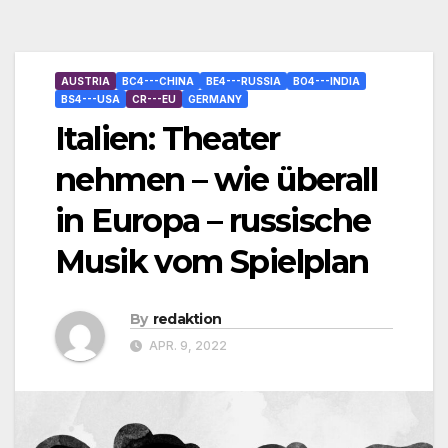
AUSTRIA
BC4---CHINA
BE4---RUSSIA
BO4---INDIA
BS4---USA
CR---EU
GERMANY
Italien: Theater
nehmen – wie überall
in Europa – russische
Musik vom Spielplan
By
redaktion
APR. 9, 2022