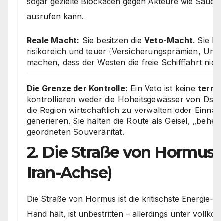
sogar gezielte Blockaden gegen Akteure wie Saud
ausrufen kann.
Reale Macht:
Sie besitzen die
Veto-Macht
. Sie 
risikoreich und teuer (Versicherungsprämien, Um
machen, dass der Westen die freie Schifffahrt nic
Die Grenze der Kontrolle:
Ein Veto ist keine
terri
kontrollieren weder die Hoheitsgewässer von Dschib
die Region wirtschaftlich zu verwalten oder Einn
generieren. Sie halten die Route als Geisel, „beher
geordneten Souveränität.
2. Die Straße von Hormus &
Iran-Achse)
Die Straße von Hormus ist die kritischste Energie-A
Hand hält, ist unbestritten – allerdings unter vol