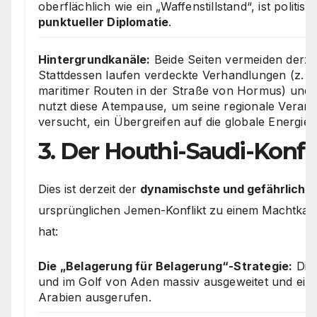
oberflächlich wie ein „Waffenstillstand“, ist politis
punktueller Diplomatie
.
Hintergrundkanäle:
Beide Seiten vermeiden derzei
Stattdessen laufen verdeckte Verhandlungen (z. B
maritimer Routen in der Straße von Hormus) und
nutzt diese Atempause, um seine regionale Veran
versucht, ein Übergreifen auf die globale Energie
3. Der Houthi-Saudi-Konfl
Dies ist derzeit der
dynamischste und gefährlichst
ursprünglichen Jemen-Konflikt zu einem Machtkam
hat:
Die „Belagerung für Belagerung“-Strategie:
Die 
und im Golf von Aden massiv ausgeweitet und eine
Arabien ausgerufen.