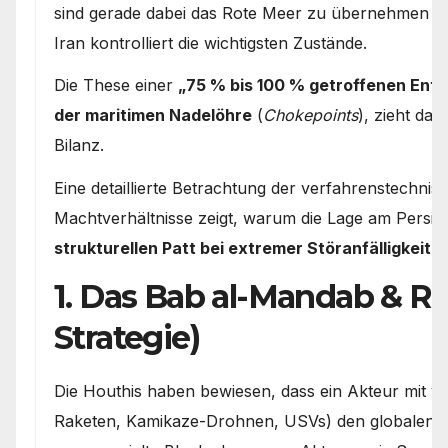
sind gerade dabei das Rote Meer zu übernehmen (=r
Iran kontrolliert die wichtigsten Zustände.
Die These einer
„75 % bis 100 % getroffenen Ent
der maritimen Nadelöhre
(
Chokepoints
), zieht dar
Bilanz.
Eine detaillierte Betrachtung der verfahrenstechni
Machtverhältnisse zeigt, warum die Lage am Persi
strukturellen Patt bei extremer Störanfälligkeit
en
1. Das Bab al-Mandab & Ro
Strategie)
Die Houthis haben bewiesen, dass ein Akteur mit ver
Raketen, Kamikaze-Drohnen, USVs) den globalen S