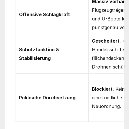
Massiv vorhand
Flugzeugträger,
Offensive Schlagkraft
und U-Boote kön
punktgenau vern
Gescheitert.
Ka
Schutzfunktion &
Handelsschiffe ni
Stabilisierung
flächendeckend v
Drohnen schütz
Blockiert.
Keine 
Politische Durchsetzung
eine friedliche od
Neuordnung.