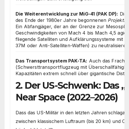
Die Weiterentwicklung zur MiG-41 (PAK DP):
Die 
des Ende der 1980er Jahre begonnenen
Projekts 
Ein Abfangjäger, der an der Grenze zur Mesosphä
Geschwindigkeiten von Mach 4 bis Mach 4,5 agiert
fliegende Satelliten und Aufklärungssysteme mit 
37M oder Anti-Satelliten-Waffen) zu neutralisieren
Das Transportsystem PAK-TA:
Auch das Fracht
(Schwersttransportflugzeug mit Überschallfähigkeit
Kapazitäten extrem schnell über gigantische Dista
2. Der US-Schwenk: Das „
Near Space (2022–2026)
Dass das US-Militär in den letzten Jahren schlagar
zwischen klassischem Luftraum (bis 20 km) und Orbi