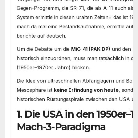
Gegen-Programm, die SR-71, die als A-11 auch als
System ermittle in diesen uralten Zeiten= das ist 
mach da mal eine Bestandsaufnahme, ermittle auf 
berichte auf deutsch.
Um die Debatte um die
MiG-41 (PAK DP)
und den B
historisch einzuordnen, muss man tatsächlich in di
(1950er–1970er Jahre) blicken.
Die Idee von ultraschnellen Abfangjägern und Bom
Mesosphäre ist
keine Erfindung von heute
, sonder
historischen Rüstungsspirale zwischen den USA un
1. Die USA in den 1950er–1
Mach-3-Paradigma