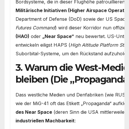
Bordsysteme, die in dieser Flughöhe patrouillieren
Militärische Initiativen (Higher Airspace Operatio
Department of Defense (DoD) sowie der US Space
Futures Command
) wird dieser Korridor nun offiziell
(HAO)
oder
„Near Space“
neu bewertet. US-Unter
entwickeln eiligst HAPS (
High Altitude Platform Stat
Suborbital-Systeme, um den Rückstand aufzuholen
3. Warum die West-Medie
bleiben (Die „Propaganda
Dass westliche Medien und Denfabriken (wie RUSI o
wie der MiG-41 oft das Etikett „Propaganda“ aufkleb
des Near Space
(deren Sinn die USA mittlerweile 
industriellen Machbarkeit
: