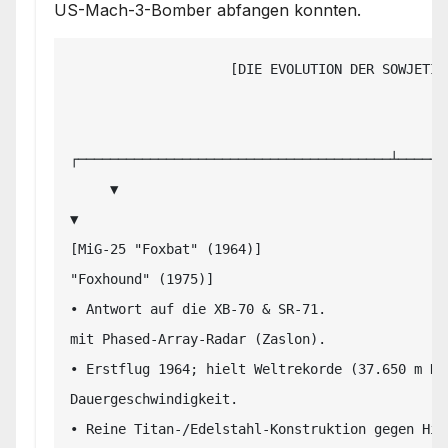
US-Mach-3-Bomber abfangen konnten.
                    [DIE EVOLUTION DER SOWJETISCHEN MEEREN-ABFANGJÄGER]

                                             │

┌───────────────────────────────────────┴──────
     ▼                                                                               
▼

[MiG-25 "Foxbat" (1964)]                       
"Foxhound" (1975)]

• Antwort auf die XB-70 & SR-71.               
mit Phased-Array-Radar (Zaslon).

• Erstflug 1964; hielt Weltrekorde (37.650 m Hö
Dauergeschwindigkeit.

• Reine Titan-/Edelstahl-Konstruktion gegen Hit