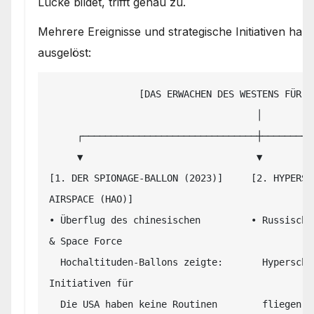
Lücke bildet, trifft genau zu.
Mehrere Ereignisse und strategische Initiativen h
ausgelöst:
                [DAS ERWACHEN DES WESTENS FÜR DIE MESOSPHÄRE]

                                     │

     ┌───────────────────────────────┼───────────────────────────────┐

     ▼                               ▼                               ▼

[1. DER SPIONAGE-BALLON (2023)]     [2. HYPERSC
AIRSPACE (HAO)]

• Überflug des chinesischen         • Russisch-
& Space Force

  Hochaltituden-Ballons zeigte:       Hyperschall-Gleitkörper          gründen 
Initiativen für

  Die USA haben keine Routinen        fliegen genau in der             den 