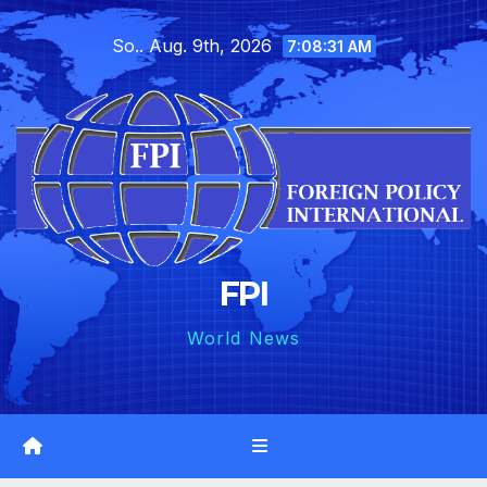
Skip
So.. Aug. 9th, 2026
to
7:08:33 AM
content
FPI
World News