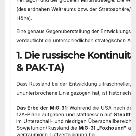
Pentagon und der globalen Militärstrategie: Die W
(des erdnahen Weltraums bzw. der Stratosphäre/M
Höhe).
Eine genaue Gegenüberstellung der Entwicklungsp
verdeutlicht die unterschiedlichen strategischen Ans
1. Die russische Kontinuit
& PAK-TA)
Dass Russland bei der Entwicklung ultraschneller, 
ununterbrochene Linie gezogen hat, ist historisch u
Das Erbe der MiG-31:
Während die USA nach dem E
12A-Pläne aufgaben und stattdessen auf
Stealth-
im Unterschall- und niedrigen Überschallbereich se
Sowjetunion/Russland die
MiG-31 „Foxhound“
als
weiträumigen Luftverteidigung bei.