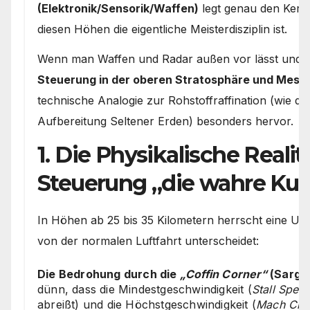
(Elektronik/Sensorik/Waffen)
legt genau den Kern 
diesen Höhen die eigentliche Meisterdisziplin ist.
Wenn man Waffen und Radar außen vor lässt und si
Steuerung in der oberen Stratosphäre und Meso
technische Analogie zur Rohstoffraffination (wie d
Aufbereitung Seltener Erden) besonders hervor.
1. Die Physikalische Reali
Steuerung „die wahre Kuns
In Höhen ab 25 bis 35 Kilometern herrscht eine Umg
von der normalen Luftfahrt unterscheidet:
Die Bedrohung durch die
„Coffin Corner“
(Sarg-
dünn, dass die Mindestgeschwindigkeit (
Stall Spee
abreißt) und die Höchstgeschwindigkeit (
Mach Crit