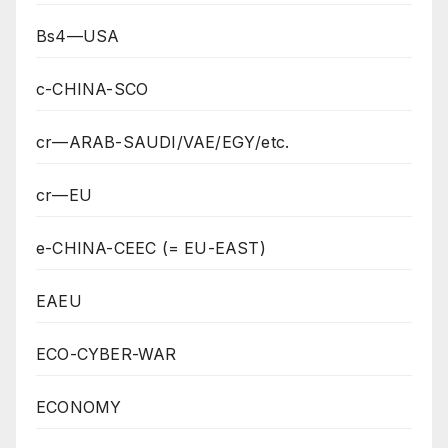
Bs4—USA
c-CHINA-SCO
cr—ARAB-SAUDI/VAE/EGY/etc.
cr—EU
e-CHINA-CEEC (= EU-EAST)
EAEU
ECO-CYBER-WAR
ECONOMY