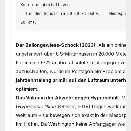
Korridor oberhalb von

  für den Schutz in 20-30 km Höhe.    Mesosphäre/Stratosphäre.         FL500 (15–
Der Ballongewiess-Schock (2023):
Als ein chines
ungehindert über US-Militärbasen in 20.000 Meter
Force eine F-22 an ihre absolute Leistungsgrenze 
abzuschießen, wurde im Pentagon ein Problem deut
jahrzehntelang primär auf den Luftraum unterhalb
optimiert.
Das Vakuum der Abwehr gegen Hyperschall:
Mode
(
Hypersonic Glide Vehicles
, HGV) fliegen weder im 
Weltraum – sie bewegen sich exakt in der Mesosph
km Höhe). Da Washington keine Abfangjäger wie di