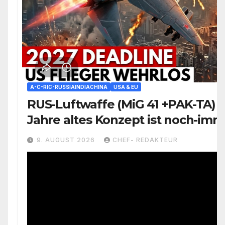
A-C-RIC-RUSSIAINDIACHINA
USA & EU
RUS-Luftwaffe (MiG 41 +PAK-TA) 
Jahre altes Konzept ist noch-imm
aktiv
9. AUGUST 2026
CHEF- REDAKTEUR