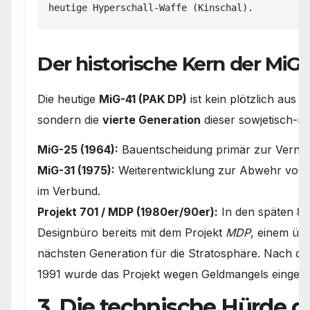
Der historische Kern der MiG-
Die heutige
MiG-41 (PAK DP)
ist kein plötzlich aus 
sondern die
vierte Generation
dieser sowjetisch-ru
MiG-25 (1964):
Bauentscheidung primär zur Verni
MiG-31 (1975):
Weiterentwicklung zur Abwehr von M
im Verbund.
Projekt 701 / MDP (1980er/90er):
In den späten 80
Designbüro bereits mit dem Projekt
MDP
, einem üb
nächsten Generation für die Stratosphäre. Nach 
1991 wurde das Projekt wegen Geldmangels eingefr
3. Die technische Hürde 