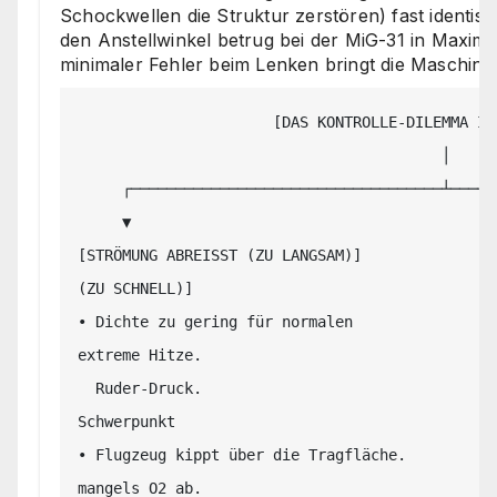
Schockwellen die Struktur zerstören) fast identis
den Anstellwinkel betrug bei der MiG-31 in Maximal
minimaler Fehler beim Lenken bringt die Maschine 
                      [DAS KONTROLLE-DILEMMA IN DER MESOSPHÄRE]

                                         │

     ┌───────────────────────────────────┴───────────────────────────────────┐

     ▼                                                                       ▼

[STRÖMUNG ABREISST (ZU LANGSAM)]               
(ZU SCHNELL)]

• Dichte zu gering für normalen                
extreme Hitze.

  Ruder-Druck.                                             • Ruder verändern den 
Schwerpunkt

• Flugzeug kippt über die Tragfläche.          