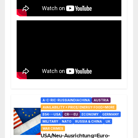
A-C-RIC-RUSSIAINDIACHINA
AUSTRIA
AVAILABILITY + PRICE/ ENERGY-FOOD+MORE
BS4---USA
CR---EU
ECONOMY
GERMANY
MILITARY
NATO
RUSSIA & CHINA
UK
WAR CRIMES
USA/Neu-Ausrichtung=Euro-