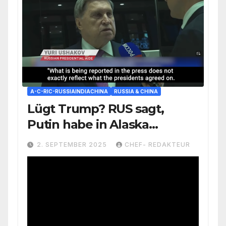
A-C-RIC-RUSSIAINDIACHINA
RUSSIA & CHINA
Lügt Trump? RUS sagt,
Putin habe in Alaska
niemals einem Treffen mit
2. SEPTEMBER 2025
CHEF- REDAKTEUR
Zelensky zugestimmt