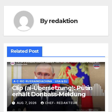
By
redaktion
Related Post
A-C-RIC-RUSSIAINDIACHINA
USA & EU
Clip (ai-Übersetzung): Putin
erhält Donbass-Meldung
AUG. 7, 2026
CHEF- REDAKTEUR