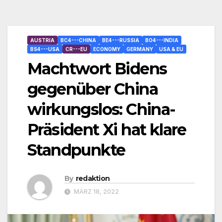
AUSTRIA
BC4---CHINA
BE4---RUSSIA
BO4---INDIA
BS4---USA
CR---EU
ECONOMY
GERMANY
USA & EU
Machtwort Bidens
gegenüber China
wirkungslos: China-
Präsident Xi hat klare
Standpunkte
By
redaktion
MÄRZ 18, 2022