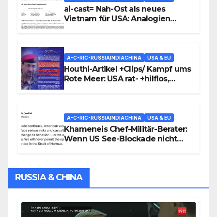
ai-cast= Nah-Ost als neues
Vietnam für USA: Analogien
verblüffend präzise
A-C-RIC-RUSSIAINDIACHINA
USA & EU
Houthi-Artikel +Clips/ Kampf ums
Rote Meer: USA rat- +hilflos,
Houthis mit Struktur-Angriffen
gegen überfordert-hilflose
Saudis
A-C-RIC-RUSSIAINDIACHINA
USA & EU
Khameneis Chef-Militär-Berater:
Wenn US See-Blockade nicht
aufhebt, werden wir US-Flotte
angreifen
RUSSIA & CHINA