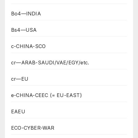
Bo4—INDIA
Bs4—USA
c-CHINA-SCO
cr—ARAB-SAUDI/VAE/EGY/etc.
cr—EU
e-CHINA-CEEC (= EU-EAST)
EAEU
ECO-CYBER-WAR