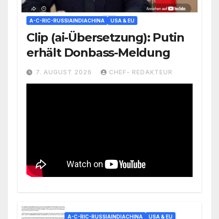
A-C-RIC-RUSSIAINDIACHINA
USA & EU
Clip (ai-Übersetzung): Putin
erhält Donbass-Meldung
7. AUGUST 2026
CHEF- REDAKTEUR
A-C-RIC-RUSSIAINDIACHINA
USA & EU