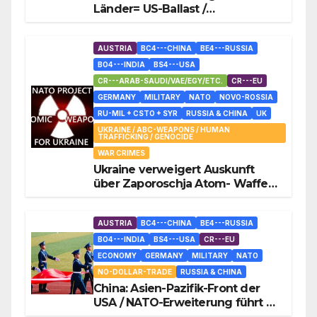
Länder= US-Ballast /
Österreich+Deutschland im
Kriegszustand mit Russland
AUSTRIA
BC4---CHINA
BE4---RUSSIA
BO4---INDIA
BS4---USA
CR---ARAB-SAUDI/VAE/EGY/ETC.
CR---EU
GERMANY
MILITARY
NATO
NOVO-ROSSIA
RU-MIL + CSTO + SYR
RUSSIA & CHINA
UK
UKRAINE / ABC-WEAPONS / HUMAN
TRAFFICKING / GENOCIDE
WAR CRIMES
Ukraine verweigert Auskunft
über Zaporoschja Atom- Waffen-
Material
AUSTRIA
BC4---CHINA
BE4---RUSSIA
BO4---INDIA
BS4---USA
CR---EU
ECONOMY
GERMANY
MILITARY
NATO
NO-DOLLAR-TRADE
RUSSIA & CHINA
China: Asien-Pazifik-Front der
USA / NATO-Erweiterung führt zu
größerem Konflikt /