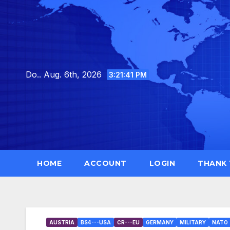
Skip
to
content
Do.. Aug. 6th, 2026
3:21:42 PM
HOME
ACCOUNT
LOGIN
THANK
AUSTRIA
BS4---USA
CR---EU
GERMANY
MILITARY
NATO