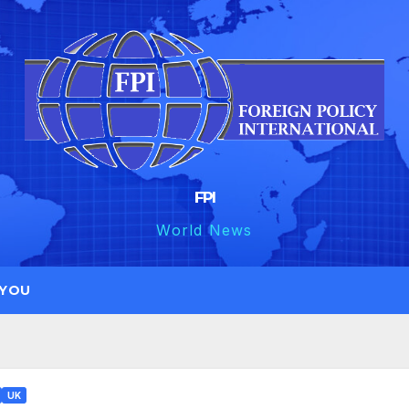
FPI
World News
 YOU
UK