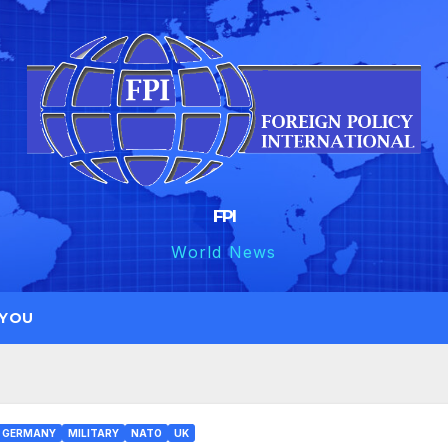
FPI
World News
 YOU
GERMANY
MILITARY
NATO
UK