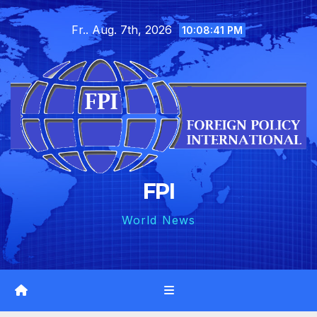
Skip
Fr.. Aug. 7th, 2026
to
10:08:42 PM
content
FPI
World News