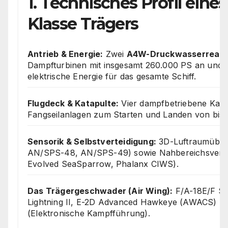
1. Technisches Profil eine
Klasse Trägers
Antrieb & Energie:
Zwei
A4W-Druckwasserreakt
Dampfturbinen mit insgesamt 260.000 PS an und li
elektrische Energie für das gesamte Schiff.
Flugdeck & Katapulte:
Vier dampfbetriebene Katap
Fangseilanlagen zum Starten und Landen von bis
Sensorik & Selbstverteidigung:
3D-Luftraumüber
AN/SPS-48, AN/SPS-49) sowie Nahbereichsverte
Evolved SeaSparrow, Phalanx CIWS).
Das Trägergeschwader (Air Wing):
F/A-18E/F Su
Lightning II, E-2D Advanced Hawkeye (AWACS) u
(Elektronische Kampfführung).