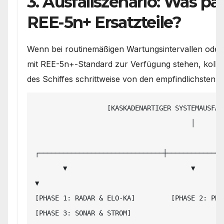
3. Ausfallszenario: Was pa
REE-5n+ Ersatzteile?
Wenn bei routinemäßigen Wartungsintervallen oder 
mit REE-5n+-Standard zur Verfügung stehen, kollabie
des Schiffes schrittweise von den empfindlichsten
                  [KASKADENARTIGER SYSTEMAUSFALL OHNE REE-5n+]

                                       │

┌───────────────────────────────┼──────────────
       ▼                               ▼                               
▼

[PHASE 1: RADAR & ELO-KA]         [PHASE 2: PREZISIO
[PHASE 3: SONAR & STROM]
