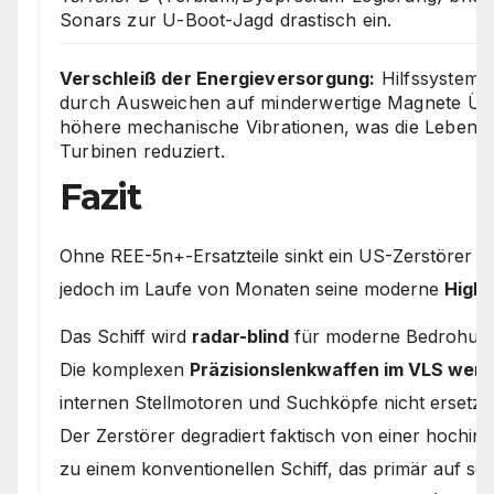
Sonars zur U-Boot-Jagd drastisch ein.
Verschleiß der Energieversorgung:
Hilfssysteme
durch Ausweichen auf minderwertige Magnete Üb
höhere mechanische Vibrationen, was die Lebens
Turbinen reduziert.
Fazit
Ohne REE-5n+-Ersatzteile sinkt ein US-Zerstörer zwa
jedoch im Laufe von Monaten seine moderne
High-
Das Schiff wird
radar-blind
für moderne Bedrohunge
Die komplexen
Präzisionslenkwaffen im VLS wer
internen Stellmotoren und Suchköpfe nicht ersetz
Der Zerstörer degradiert faktisch von einer hochin
zu einem konventionellen Schiff, das primär auf 