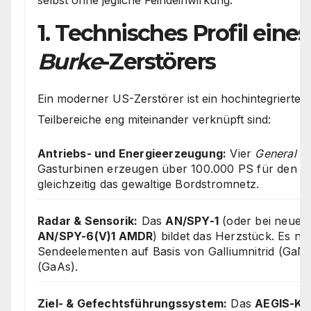
1. Technisches Profil eine
Burke
-Zerstörers
Ein moderner US-Zerstörer ist ein hochintegrierte
Teilbereiche eng miteinander verknüpft sind:
Antriebs- und Energieerzeugung:
Vier
General E
Gasturbinen erzeugen über 100.000 PS für den An
gleichzeitig das gewaltige Bordstromnetz.
Radar & Sensorik:
Das
AN/SPY-1
(oder bei neueren
AN/SPY-6(V)1 AMDR
) bildet das Herzstück. Es n
Sendeelementen auf Basis von Galliumnitrid (GaN)
(GaAs).
Ziel- & Gefechtsführungssystem:
Das
AEGIS-Ka