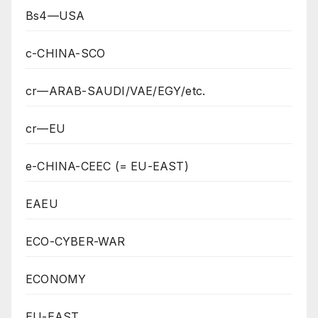
Bs4—USA
c-CHINA-SCO
cr—ARAB-SAUDI/VAE/EGY/etc.
cr—EU
e-CHINA-CEEC (= EU-EAST)
EAEU
ECO-CYBER-WAR
ECONOMY
EU-EAST