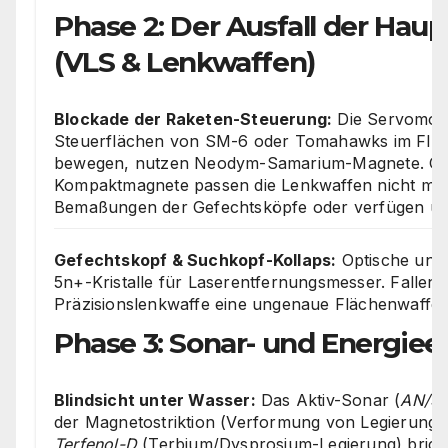
Phase 2: Der Ausfall der Ha
(VLS & Lenkwaffen)
Blockade der Raketen-Steuerung:
Die Servomoto
Steuerflächen von SM-6 oder Tomahawks im Flug
bewegen, nutzen Neodym-Samarium-Magnete. Ohn
Kompaktmagnete passen die Lenkwaffen nicht meh
Bemaßungen der Gefechtsköpfe oder verfügen über
Gefechtskopf & Suchkopf-Kollaps:
Optische und
5n+-Kristalle für Laserentfernungsmesser. Fallen d
Präzisionslenkwaffe eine ungenaue Flächenwaffe.
Phase 3: Sonar- und Energie
Blindsicht unter Wasser:
Das Aktiv-Sonar (
AN/S
der Magnetostriktion (Verformung von Legierunge
Terfenol-D
(Terbium/Dysprosium-Legierung) bricht