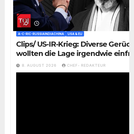
A-C-RIC-RUSSIAINDIACHINA
USA & EU
Clips/ US-IR-Krieg: Diverse Gerüc
wollten die Lage irgendwie einfr
aber nicht wie)/ +mehr
8. AUGUST 2026
CHEF- REDAKTEUR