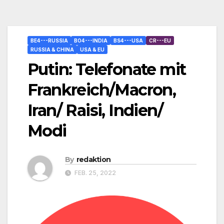
BE4---RUSSIA
BO4---INDIA
BS4---USA
CR---EU
RUSSIA & CHINA
USA & EU
Putin: Telefonate mit
Frankreich/Macron,
Iran/ Raisi, Indien/
Modi
By
redaktion
FEB. 25, 2022