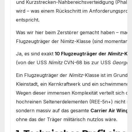
und Kurzstrecken-Nahbereichsverteidigung (Phal
wird – was einem Rückschritt im Anforderungsprof
entspricht.
Was wir hier beim Zerstörer gemacht haben – mach
Flugzeugträger der Nimitz-Klasse (sind momentan g
Ja, es sind exakt
10 Flugzeugträger der
Nimitz
-Kl
(von der USS
Nimitz
CVN-68 bis zur USS
George 
Ein Flugzeugträger der
Nimitz
-Klasse ist im Grund
Kleinstadt, ein Kernkraftwerk und ein schwimmender 
Wegen dieser immensen Komplexität verteilt sich di
hochreinen Seltenerdelementen (REE-5n+) nicht nur 
sondern massiv auf das gesamte
Carrier Air Wing
ohne das der Träger militärisch nutzlos wäre.