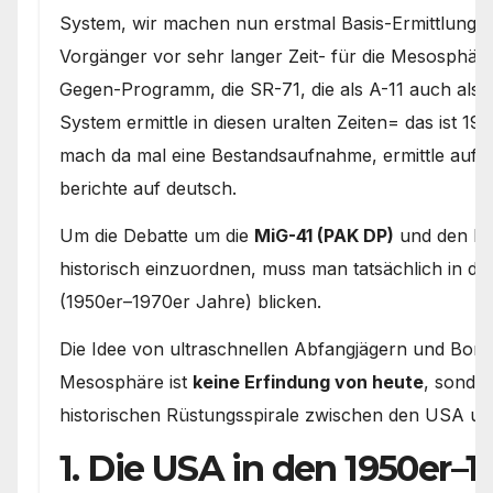
System, wir machen nun erstmal Basis-Ermittlunge
Vorgänger vor sehr langer Zeit- für die Mesosphär
Gegen-Programm, die SR-71, die als A-11 auch als
System ermittle in diesen uralten Zeiten= das ist 
mach da mal eine Bestandsaufnahme, ermittle auf 
berichte auf deutsch.
Um die Debatte um die
MiG-41 (PAK DP)
und den B
historisch einzuordnen, muss man tatsächlich in di
(1950er–1970er Jahre) blicken.
Die Idee von ultraschnellen Abfangjägern und Bom
Mesosphäre ist
keine Erfindung von heute
, sonder
historischen Rüstungsspirale zwischen den USA un
1. Die USA in den 1950er–1