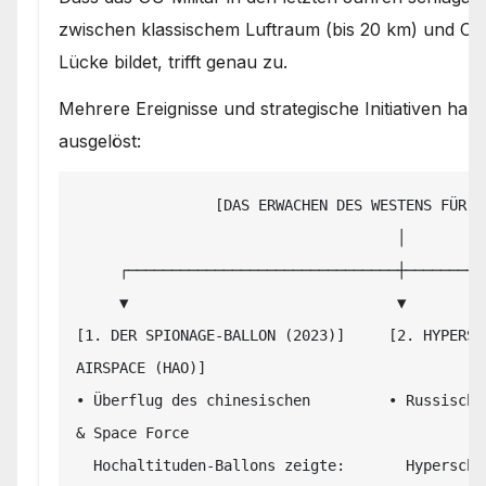
zwischen klassischem Luftraum (bis 20 km) und Orbi
Lücke bildet, trifft genau zu.
Mehrere Ereignisse und strategische Initiativen h
ausgelöst:
                [DAS ERWACHEN DES WESTENS FÜR DIE MESOSPHÄRE]

                                     │

     ┌───────────────────────────────┼───────────────────────────────┐

     ▼                               ▼                               ▼

[1. DER SPIONAGE-BALLON (2023)]     [2. HYPERSC
AIRSPACE (HAO)]

• Überflug des chinesischen         • Russisch-
& Space Force

  Hochaltituden-Ballons zeigte:       Hyperschall-Gleitkörper          gründen 