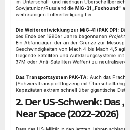
im Unterschall- und niedrigen Überschallbereich se
Sowjetunion/Russland die
MiG-31 „Foxhound“
als
weiträumigen Luftverteidigung bei.
Die Weiterentwicklung zur MiG-41 (PAK DP):
Die 
des Ende der 1980er Jahre begonnenen
Projekts 
Ein Abfangjäger, der an der Grenze zur Mesosphä
Geschwindigkeiten von Mach 4 bis Mach 4,5 agiert
fliegende Satelliten und Aufklärungssysteme mit 
37M oder Anti-Satelliten-Waffen) zu neutralisieren
Das Transportsystem PAK-TA:
Auch das Fracht
(Schwersttransportflugzeug mit Überschallfähigkeit
Kapazitäten extrem schnell über gigantische Dista
2. Der US-Schwenk: Das „
Near Space (2022–2026)
Dass das US-Militär in den letzten Jahren schlagar