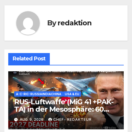
By
redaktion
Related Post
A-C-RIC-RUSSIAINDIACHINA
USA & EU
RUS-Luftwaffe (MiG 41 +PAK-
TA) in der Mesosphäre: 60
Jahre altes Konzept ist noch-
AUG. 9, 2026
CHEF- REDAKTEUR
immer= gefährlicher wieder
aktiv