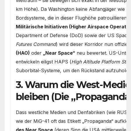
Weltraum – sie bewegen sich exakt in der Mesosph
km Höhe). Da Washington keine Abfangjäger wie di
Bordsysteme, die in dieser Flughöhe patrouillieren
Militärische Initiativen (Higher Airspace Operatio
Department of Defense (DoD) sowie der US Space
Futures Command
) wird dieser Korridor nun offiziell
(HAO)
oder
„Near Space“
neu bewertet. US-Unter
entwickeln eiligst HAPS (
High Altitude Platform Stat
Suborbital-Systeme, um den Rückstand aufzuholen
3. Warum die West-Medie
bleiben (Die „Propaganda
Dass westliche Medien und Denfabriken (wie RUSI o
wie der MiG-41 oft das Etikett „Propaganda“ aufkleb
des Near Space
(deren Sinn die USA mittlerweile 