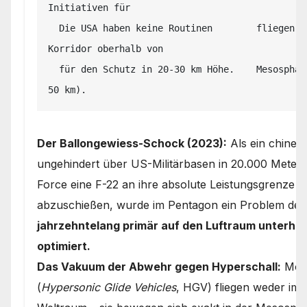
Initiativen für

  Die USA haben keine Routinen        fliegen genau in der             den 
Korridor oberhalb von

  für den Schutz in 20-30 km Höhe.    Mesosphäre/Stratosphäre.         FL500 (15–
Der Ballongewiess-Schock (2023):
Als ein chines
ungehindert über US-Militärbasen in 20.000 Meter
Force eine F-22 an ihre absolute Leistungsgrenze 
abzuschießen, wurde im Pentagon ein Problem deut
jahrzehntelang primär auf den Luftraum unterhalb
optimiert.
Das Vakuum der Abwehr gegen Hyperschall:
Mode
(
Hypersonic Glide Vehicles
, HGV) fliegen weder im 