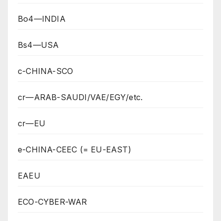
Bo4—INDIA
Bs4—USA
c-CHINA-SCO
cr—ARAB-SAUDI/VAE/EGY/etc.
cr—EU
e-CHINA-CEEC (= EU-EAST)
EAEU
ECO-CYBER-WAR