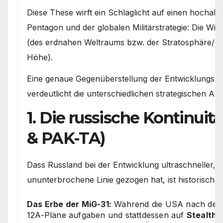
Diese These wirft ein Schlaglicht auf einen hochak
Pentagon und der globalen Militärstrategie: Die W
(des erdnahen Weltraums bzw. der Stratosphäre/M
Höhe).
Eine genaue Gegenüberstellung der Entwicklungsp
verdeutlicht die unterschiedlichen strategischen Ans
1. Die russische Kontinuit
& PAK-TA)
Dass Russland bei der Entwicklung ultraschneller, 
ununterbrochene Linie gezogen hat, ist historisch u
Das Erbe der MiG-31:
Während die USA nach dem E
12A-Pläne aufgaben und stattdessen auf
Stealth-