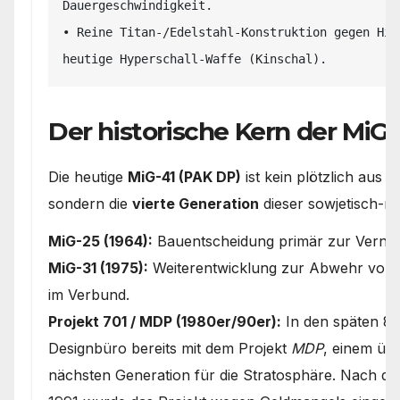
Dauergeschwindigkeit.

• Reine Titan-/Edelstahl-Konstruktion gegen Hit
Der historische Kern der MiG-
Die heutige
MiG-41 (PAK DP)
ist kein plötzlich aus 
sondern die
vierte Generation
dieser sowjetisch-ru
MiG-25 (1964):
Bauentscheidung primär zur Verni
MiG-31 (1975):
Weiterentwicklung zur Abwehr von M
im Verbund.
Projekt 701 / MDP (1980er/90er):
In den späten 80
Designbüro bereits mit dem Projekt
MDP
, einem üb
nächsten Generation für die Stratosphäre. Nach 