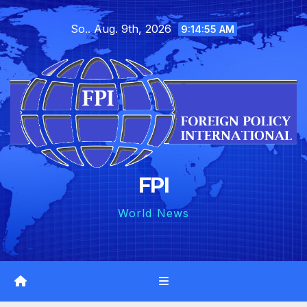
Skip
So.. Aug. 9th, 2026
to
9:14:56 AM
content
FPI
World News