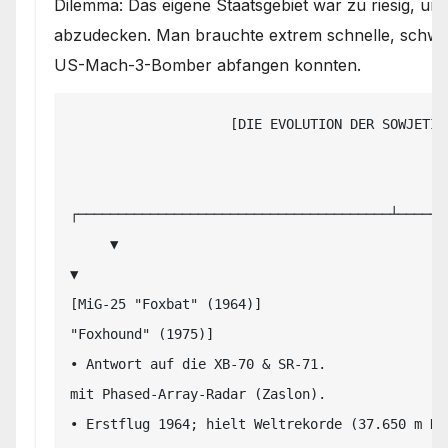
Dilemma: Das eigene Staatsgebiet war zu riesig, u
abzudecken. Man brauchte extrem schnelle, schwere
US-Mach-3-Bomber abfangen konnten.
                    [DIE EVOLUTION DER SOWJETISCHEN MEEREN-ABFANGJÄGER]

                                             │

┌───────────────────────────────────────┴──────
     ▼                                                                               
▼

[MiG-25 "Foxbat" (1964)]                       
"Foxhound" (1975)]

• Antwort auf die XB-70 & SR-71.               
mit Phased-Array-Radar (Zaslon).

• Erstflug 1964; hielt Weltrekorde (37.650 m Hö