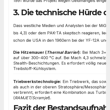
1991 wurde das Projekt wegen Geldmangels eingefr
3. Die technische Hürde 
Dass westliche Medien und Analysten bei der MiG-
bis 4,3) oder dem PAK-TA skeptisch reagieren, lieg
schon die USA in den 1960ern bei der YF-12A und 
Die Hitzemauer (
Thermal Barrier
):
Bei Mach 3+ he
auf über 300–400 °C auf. Bei Mach 4,3 schmelze
Stealth-Beschichtungen. Es erfordert völlig neue 
Treibstoff-Kühlsystem.
Triebwerkstechnologie:
Ein Triebwerk, das sowoh
als auch in der oberen Stratosphäre/Mesosphäre 
verbrennt, erfordert eine Kombination aus Turbin
(
RAMJET/Scramjet
).
Fazit der Bestandsaufna