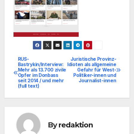
RUS-
Juristische Provinz-
Beitragsnavigation
Bastrykin/Interview:
Idioten als allgemeine
Mehr als 13.700 zivile
Gefahr für West-
Opfer im Donbass
Politiker-innen und
seit 2014 / und mehr
Journalist-innen
(full text)
By
redaktion