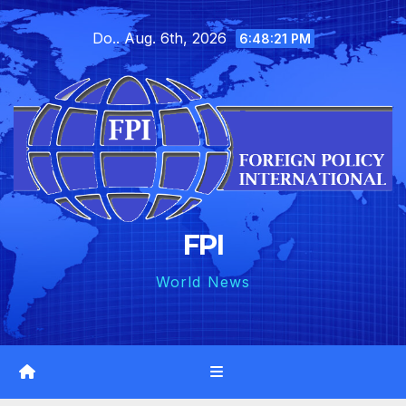
Skip
Do.. Aug. 6th, 2026
to
6:48:22 PM
content
FPI
World News