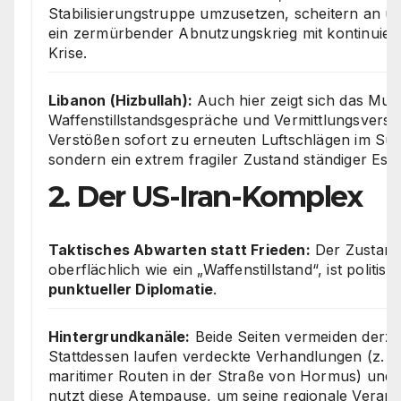
Stabilisierungstruppe umzusetzen, scheitern an u
ein zermürbender Abnutzungskrieg mit kontinuier
Krise.
Libanon (Hizbullah):
Auch hier zeigt sich das Muste
Waffenstillstandsgespräche und Vermittlungsversu
Verstößen sofort zu erneuten Luftschlägen im Südl
sondern ein extrem fragiler Zustand ständiger Eska
2. Der US-Iran-Komplex
Taktisches Abwarten statt Frieden:
Der Zustand
oberflächlich wie ein „Waffenstillstand“, ist politis
punktueller Diplomatie
.
Hintergrundkanäle:
Beide Seiten vermeiden derzei
Stattdessen laufen verdeckte Verhandlungen (z. B
maritimer Routen in der Straße von Hormus) und
nutzt diese Atempause, um seine regionale Veran