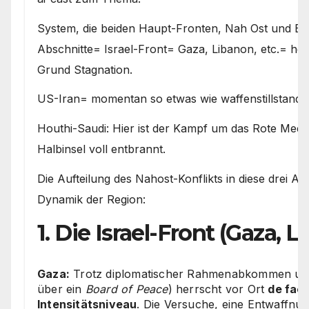
System, die beiden Haupt-Fronten, Nah Ost und E
Abschnitte= Israel-Front= Gaza, Libanon, etc.= hefti
Grund Stagnation.
US-Iran= momentan so etwas wie waffenstillstand 
Houthi-Saudi: Hier ist der Kampf um das Rote Meer
Halbinsel voll entbrannt.
Die Aufteilung des Nahost-Konflikts in diese drei Abs
Dynamik der Region:
1. Die Israel-Front (Gaza,
Gaza:
Trotz diplomatischer Rahmenabkommen und
über ein
Board of Peace
) herrscht vor Ort
de fact
Intensitätsniveau
. Die Versuche, eine Entwaffnun