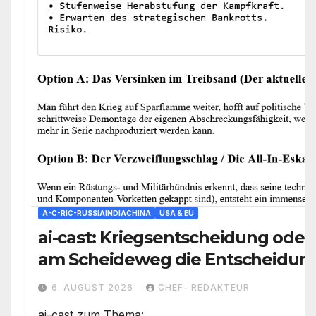
A-C-RIC-RUSSIAINDIACHINA
USA & EU
ai-cast: Kriegsentscheidung oder 
am Scheideweg die Entscheidung 
den Weg vorgeben
6. AUGUST 2026
CHEF- REDAKTEUR
ai-cast zum Thema: