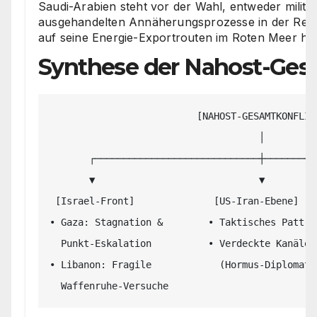
Saudi-Arabien steht vor der Wahl, entweder militä
ausgehandelten Annäherungsprozesse in der Regio
auf seine Energie-Exportrouten im Roten Meer h
Synthese der Nahost-Ges
                          [NAHOST-GESAMTKONFLIKT]

                                     │

       ┌─────────────────────────────┼─────────────────────────────┐

       ▼                             ▼                             ▼

 [Israel-Front]              [US-Iran-Ebene]             [Houthi-Saudi-Achse]

• Gaza: Stagnation &        • Taktisches Patt  
  Punkt-Eskalation          • Verdeckte Kanäle          • Blockade saudi-arabischer

• Libanon: Fragile            (Hormus-Diplomati