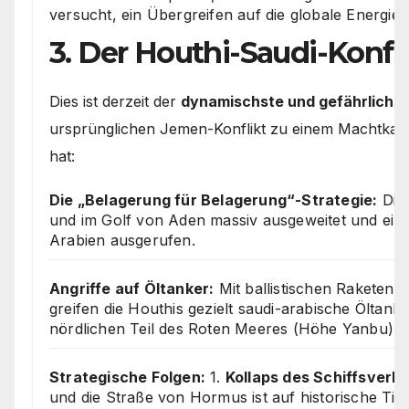
versucht, ein Übergreifen auf die globale Energie
3. Der Houthi-Saudi-Konfl
Dies ist derzeit der
dynamischste und gefährlichst
ursprünglichen Jemen-Konflikt zu einem Machtkam
hat:
Die „Belagerung für Belagerung“-Strategie:
Die 
und im Golf von Aden massiv ausgeweitet und eine
Arabien ausgerufen.
Angriffe auf Öltanker:
Mit ballistischen Rakete
greifen die Houthis gezielt saudi-arabische Öltanke
nördlichen Teil des Roten Meeres (Höhe Yanbu) a
Strategische Folgen:
1.
Kollaps des Schiffsverke
und die Straße von Hormus ist auf historische Tie