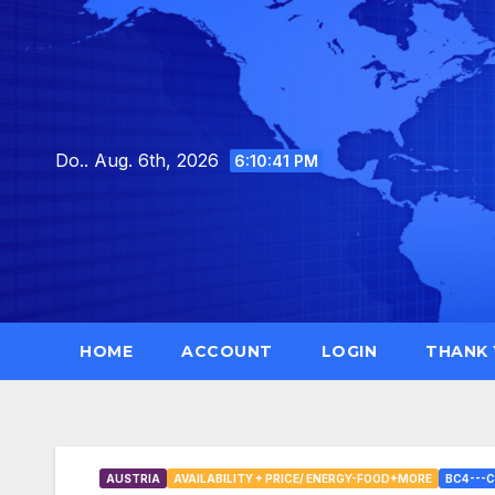
Skip
to
content
Do.. Aug. 6th, 2026
6:10:42 PM
HOME
ACCOUNT
LOGIN
THANK
AUSTRIA
AVAILABILITY + PRICE/ ENERGY-FOOD+MORE
BC4---