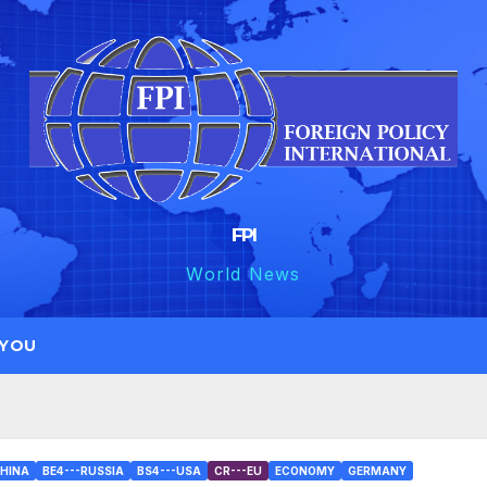
FPI
World News
 YOU
CHINA
BE4---RUSSIA
BS4---USA
CR---EU
ECONOMY
GERMANY