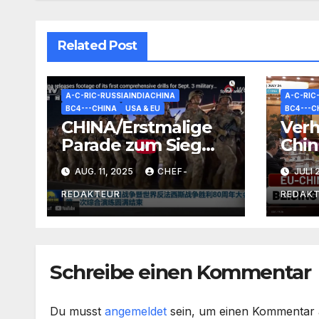
Related Post
A-C-RIC-RUSSIAINDIACHINA
A-C-RIC
BC4---CHINA
USA & EU
BC4---C
CHINA/Erstmalige
Ver
Parade zum Sieg
Chin
über Japan: RUS-
Dist
AUG. 11, 2025
CHEF-
JULI 
Sieges-Feier-
RUS 
Tradition nun auch
+me
REDAKTEUR
REDAK
in Peking
Schreibe einen Kommentar
Du musst
angemeldet
sein, um einen Kommentar