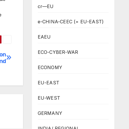
cr—EU
e
e-CHINA-CEEC (= EU-EAST)
EAEU
ECO-CYBER-WAR
von
and
ECONOMY
EU-EAST
EU-WEST
GERMANY
INDIA/ REGIONAL