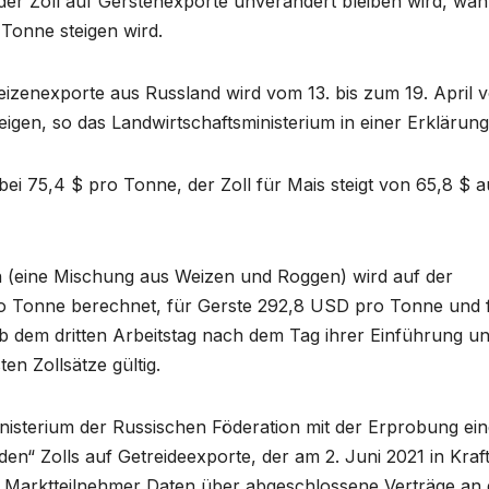
s der Zoll auf Gerstenexporte unverändert bleiben wird, wä
 Tonne steigen wird.
eizenexporte aus Russland wird vom 13. bis zum 19. April 
eigen, so das Landwirtschaftsministerium in einer Erklärung
bei 75,4 $ pro Tonne, der Zoll für Mais steigt von 65,8 $ a
 (eine Mischung aus Weizen und Roggen) wird auf der
o Tonne berechnet, für Gerste 292,8 USD pro Tonne und 
b dem dritten Arbeitstag nach dem Tag ihrer Einführung u
n Zollsätze gültig.
nisterium der Russischen Föderation mit der Erprobung ei
 Zolls auf Getreideexporte, der am 2. Juni 2021 in Kraf
die Marktteilnehmer Daten über abgeschlossene Verträge an 