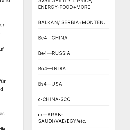
hrend
AVAILABILITY + PRICE/
ENERGY-FOOD+MORE
BALKAN/ SERBIA+MONTEN.
von
.
Bc4—CHINA
uf
Be4—RUSSIA
Bo4—INDIA
für
Bs4—USA
nd
c-CHINA-SCO
nes
cr—ARAB-
SAUDI/VAE/EGY/etc.
t
die