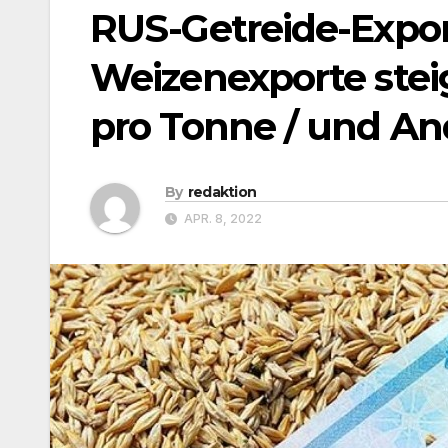
RUS-Getreide-Export
Weizenexporte steigt
pro Tonne / und A
By
redaktion
APR. 8, 2022