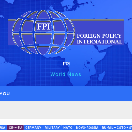
FPI
World News
 YOU
USA
CR---EU
GERMANY
MILITARY
NATO
NOVO-ROSSIA
RU-MIL + CSTO + S