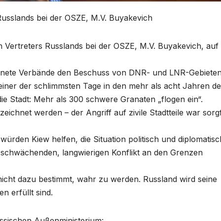
r Russlands bei der OSZE, M.V. Buyakevich
n Vertreters Russlands bei der OSZE, M.V. Buyakevich, auf 
affnete Verbände den Beschuss von DNR- und LNR-Gebiete
 einer der schlimmsten Tage in den mehr als acht Jahren de
ie Stadt: Mehr als 300 schwere Granaten „flogen ein“.
ichnet werden – der Angriff auf zivile Stadtteile war sorgf
e würden Kiew helfen, die Situation politisch und diplomatis
n schwächenden, langwierigen Konflikt an den Grenzen
nicht dazu bestimmt, wahr zu werden. Russland wird seine
 erfüllt sind.
ussischen Außenministerium: