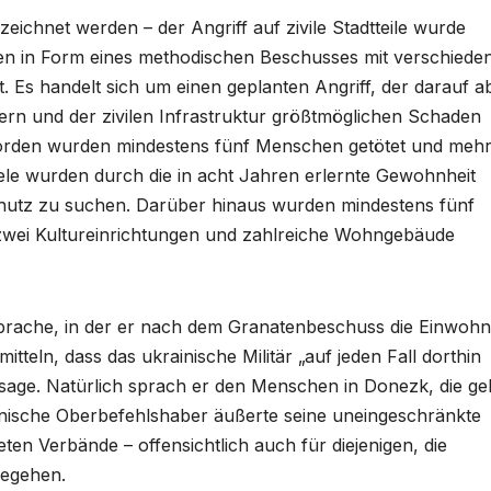
eichnet werden – der Angriff auf zivile Stadtteile wurde
den in Form eines methodischen Beschusses mit verschiede
t. Es handelt sich um einen geplanten Angriff, der darauf ab
tern und der zivilen Infrastruktur größtmöglichen Schaden
den wurden mindestens fünf Menschen getötet und mehr
iele wurden durch die in acht Jahren erlernte Gewohnheit
chutz zu suchen. Darüber hinaus wurden mindestens fünf
 zwei Kultureinrichtungen und zahlreiche Wohngebäude
sprache, in der er nach dem Granatenbeschuss die Einwohn
tteln, dass das ukrainische Militär „auf jeden Fall dorthin
age. Natürlich sprach er den Menschen in Donezk, die gel
rainische Oberbefehlshaber äußerte seine uneingeschränkte
ten Verbände – offensichtlich auch für diejenigen, die
begehen.