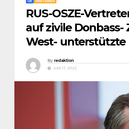
UK
WAR CRIMES
RUS-OSZE-Vertreter
auf zivile Donbass- 
West- unterstützte
By
redaktion
JUNI 17, 2022