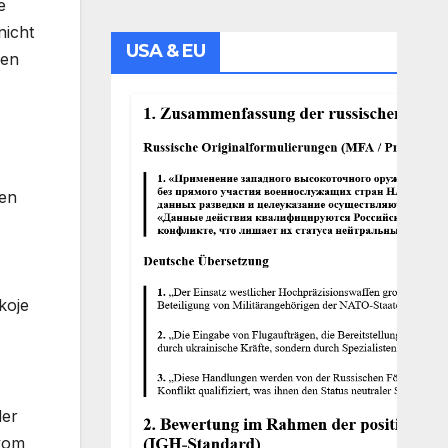
e
nicht
USA & EU
gen
den
koje
der
 vom