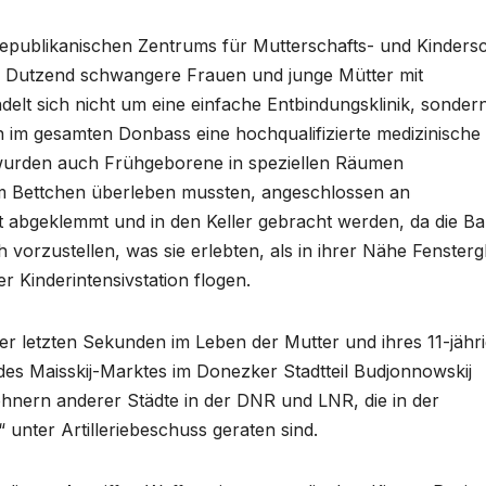
epublikanischen Zentrums für Mutterschafts- und Kinders
 Dutzend schwangere Frauen und junge Mütter mit
elt sich nicht um eine einfache Entbindungsklinik, sonde
n im gesamten Donbass eine hochqualifizierte medizinische
wurden auch Frühgeborene in speziellen Räumen
rem Bettchen überleben mussten, angeschlossen an
t abgeklemmt und in den Keller gebracht werden, da die B
h vorzustellen, was sie erlebten, als in ihrer Nähe Fensterg
r Kinderintensivstation flogen.
er letzten Sekunden im Leben der Mutter und ihres 11-jähr
es Maisskij-Marktes im Donezker Stadtteil Budjonnowskij
ohnern anderer Städte in der DNR und LNR, die in der
nter Artilleriebeschuss geraten sind.