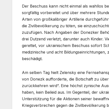
Der Beschuss kann nicht einmal als wahllos bez
sorgfältig vorbereitet und über mehrere Stun
Arten von großkalibriger Artillerie durchgeführ
die Zivilbevölkerung zu töten, sie einzuschüch
zuzufügen. Nach Angaben der Donezker Behör
drei Dutzend verletzt, darunter auch Kinder. V
gerettet, vor ukrainischem Beschuss sofort S
medizinische und acht Bildungseinrichtungen,
beschädigt.
Am selben Tag hielt Zelensky eine Fernsehan
von Donezk aufforderte, die Botschaft zu übermi
zurückkehren wird“. Eine höchst zynische Auss
haben, kein Beileid aus. Im Gegenteil, der uk
Unterstützung für die Aktionen seiner bewaffne
Kriegsverbrechen gegen die Zivilbevölkerung 