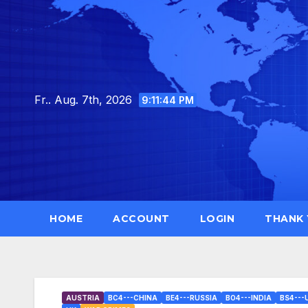
Skip
to
content
Fr.. Aug. 7th, 2026
9:11:45 PM
HOME
ACCOUNT
LOGIN
THANK
AUSTRIA
BC4---CHINA
BE4---RUSSIA
BO4---INDIA
BS4---