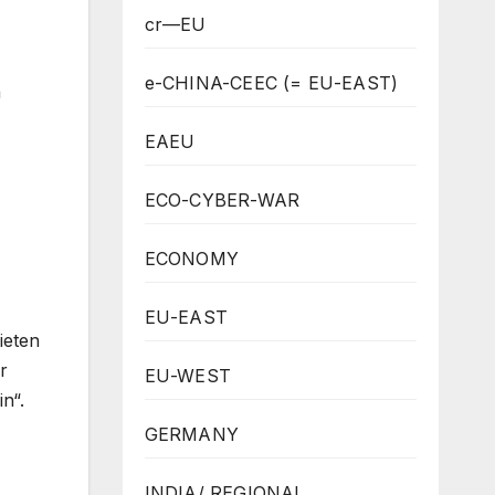
cr—EU
e-CHINA-CEEC (= EU-EAST)
m
EAEU
ECO-CYBER-WAR
ECONOMY
EU-EAST
ieten
r
EU-WEST
n“.
GERMANY
INDIA/ REGIONAL