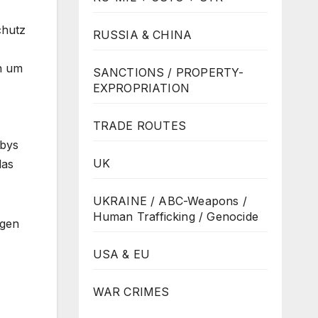
chutz
RUSSIA & CHINA
rn um
SANCTIONS / PROPERTY-
EXPROPRIATION
TRADE ROUTES
abys
UK
las
UKRAINE / ABC-Weapons /
Human Trafficking / Genocide
igen
USA & EU
WAR CRIMES