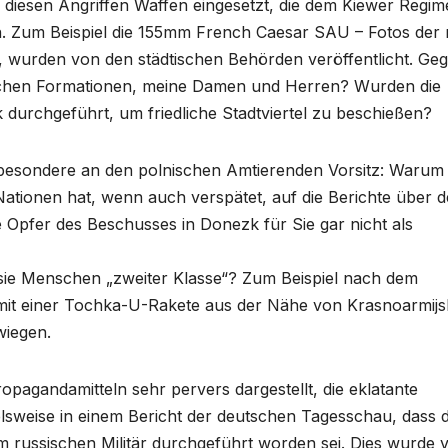
 diesen Angriffen Waffen eingesetzt, die dem Kiewer Regim
 Zum Beispiel die 155mm French Caesar SAU – Fotos der 
n, wurden von den städtischen Behörden veröffentlicht. Ge
schen Formationen, meine Damen und Herren? Wurden die
 durchgeführt, um friedliche Stadtviertel zu beschießen?
sbesondere an den polnischen Amtierenden Vorsitz: Warum
Nationen hat, wenn auch verspätet, auf die Berichte über 
e Opfer des Beschusses in Donezk für Sie gar nicht als
sie Menschen „zweiter Klasse“? Zum Beispiel nach dem
mit einer Tochka-U-Rakete aus der Nähe von Krasnoarmijs
wiegen.
pagandamitteln sehr pervers dargestellt, die eklatante
lsweise in einem Bericht der deutschen Tagesschau, dass 
 russischen Militär durchgeführt worden sei. Dies wurde