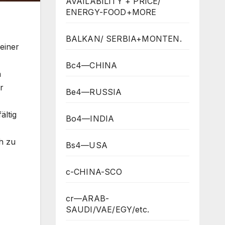
AVAILABILITY + PRICE/
ENERGY-FOOD+MORE
BALKAN/ SERBIA+MONTEN.
einer
Bc4—CHINA
n
r
Be4—RUSSIA
ältig
Bo4—INDIA
ch zu
Bs4—USA
c-CHINA-SCO
cr—ARAB-
SAUDI/VAE/EGY/etc.