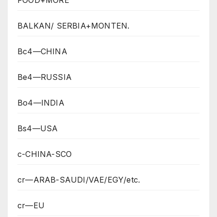
FOOD+MORE
BALKAN/ SERBIA+MONTEN.
Bc4—CHINA
Be4—RUSSIA
Bo4—INDIA
Bs4—USA
c-CHINA-SCO
cr—ARAB-SAUDI/VAE/EGY/etc.
cr—EU