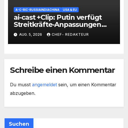
A-C-RIC-RUSSIAINDIACHINA
USA & EU
ai-cast +Clip: Putin verfügt
Streitkräfte-Anpassungen
(=Lehren aus UKR-Krieg)=
AUG. 5, 2026
CHEF- REDAKTEUR
Unbemannte Systeme nun
als Teilstreitkraft, etc.
Schreibe einen Kommentar
Du musst
angemeldet
sein, um einen Kommentar
abzugeben.
Suchen