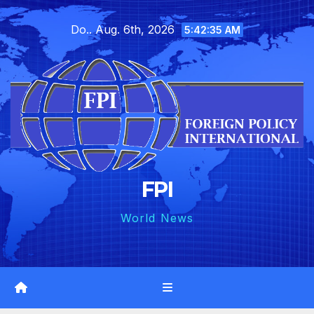
Skip
Do.. Aug. 6th, 2026
to
5:42:36 AM
content
FPI
World News