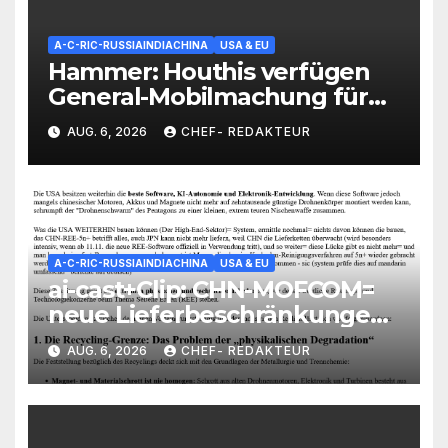
A-C-RIC-RUSSIAINDIACHINA
USA & EU
Hammer: Houthis verfügen
General-Mobilmachung für
Saudi-Krieg= Kampf um
AUG. 6, 2026
CHEF- REDAKTEUR
Vorherrschaft auf der
Arabischen Halbinsel
A-C-RIC-RUSSIAINDIACHINA
USA & EU
ai-cast+Clip: CHN-MOFCOM=
neue Lieferbeschränkungen/
Blockaden gegen US-
AUG. 6, 2026
CHEF- REDAKTEUR
Rüstungs-Industrie/
Auswirkungen heftig