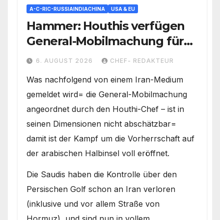
A-C-RIC-RUSSIAINDIACHINA
USA & EU
Hammer: Houthis verfügen
General-Mobilmachung für
Saudi-Krieg= Kampf um
6. AUGUST 2026
CHEF- REDAKTEUR
Vorherrschaft auf der
Was nachfolgend von einem Iran-Medium
Arabischen Halbinsel
gemeldet wird= die General-Mobilmachung
angeordnet durch den Houthi-Chef – ist in
seinen Dimensionen nicht abschätzbar=
damit ist der Kampf um die Vorherrschaft auf
der arabischen Halbinsel voll eröffnet.
Die Saudis haben die Kontrolle über den
Persischen Golf schon an Iran verloren
(inklusive und vor allem Straße von
Hormuz), und sind nun in vollem