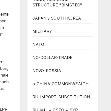
STRUCTURE "BIMSTEC"
mente
JAPAN / SOUTH KOREA
ssen –
en
MILITARY
r“
NATO
NO-DOLLAR-TRADE
en
iben,
NOVO-ROSSIA
onale,
 auch
o-CHINA-COMMONWEALTH
us
RU-IMPORT-SUBSTITUTION
 LPR
RU-MIL + CSTO + SYR