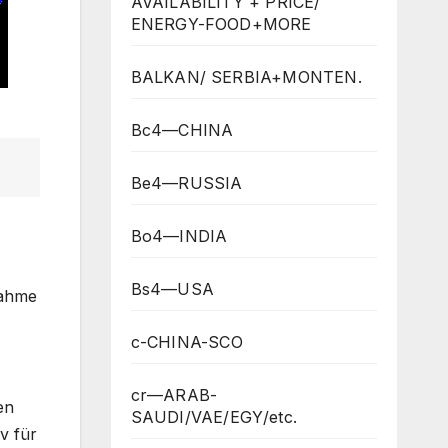
AVAILABILITY + PRICE/
ENERGY-FOOD+MORE
BALKAN/ SERBIA+MONTEN.
Bc4—CHINA
Be4—RUSSIA
Bo4—INDIA
Bs4—USA
nahme
c-CHINA-SCO
cr—ARAB-
en
SAUDI/VAE/EGY/etc.
v für