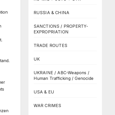
tion
RUSSIA & CHINA
n
SANCTIONS / PROPERTY-
EXPROPRIATION
t.
TRADE ROUTES
UK
tand.
UKRAINE / ABC-Weapons /
Human Trafficking / Genocide
ner
hts
USA & EU
WAR CRIMES
enzen