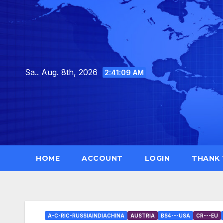
Skip
to
content
Sa.. Aug. 8th, 2026
2:41:11 AM
HOME
ACCOUNT
LOGIN
THANK
A-C-RIC-RUSSIAINDIACHINA
AUSTRIA
BS4---USA
CR---EU