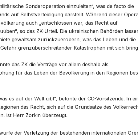
itärische Sonderoperation einzuleiten“, was de facto die
ds auf Selbstverteidigung darstellt. Während dieser Opera
evölkerung auch „entschlossen war, das Recht auf
üben“, so das ZK-Urteil. Die ukrainischen Behörden lasse
ebiete gewaltsam zurückzuerobern, was das Leben und die
Gefahr grenzüberschreitender Katastrophen mit sich bring
annte das ZK die Verträge vor allem deshalb als
rohung für das Leben der Bevölkerung in den Regionen bes
as es auf der Welt gibt“, betonte der CC-Vorsitzende. In ei
Regionen das Recht, sich auf die Grundsätze des Völkerrec
n, ist Herr Zorkin überzeugt.
rwürfe der Verletzung der bestehenden internationalen Gr