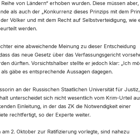
er Reihe von Ländern“ erhoben wurden. Diese müssen aber,
nde als auch der „Konkurrenz dieses Prinzips mit dem Prin
er Völker und mit dem Recht auf Selbstverteidigung, wie e
eurteilt werden.
Richter eine abweichende Meinung zu dieser Entscheidung
 dass das neue Gesetz über das Verfassungsgericht vorseh
den dürften. Vorsichtshalber stellte er jedoch klar: „Ich m
rd, als gäbe es entsprechende Aussagen dagegen.
orin an der Russischen Staatlichen Universität für Justiz,
nhalt unterscheidet sich nicht wesentlich vom Krim-Urteil au
den Einleitung, in der das ZK die Notwendigkeit einer
e rechtfertigt, so der Experte weiter.
a am 2. Oktober zur Ratifizierung vorlegte, sind nahezu