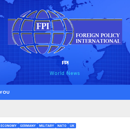
FPI
World News
 YOU
ECONOMY
GERMANY
MILITARY
NATO
UK