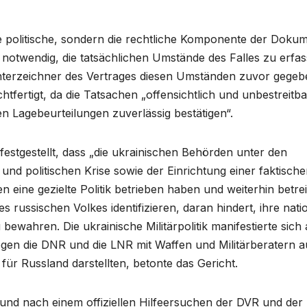
ie politische, sondern die rechtliche Komponente der Doku
 notwendig, die tatsächlichen Umstände des Falles zu erfa
Unterzeichner des Vertrages diesen Umständen zuvor gegeb
htfertigt, da die Tatsachen „offensichtlich und unbestreitba
en Lagebeurteilungen zuverlässig bestätigen“.
estgestellt, dass „die ukrainischen Behörden unter den
d politischen Krise sowie der Einrichtung einer faktisch
n eine gezielte Politik betrieben haben und weiterhin betre
es russischen Volkes identifizieren, daran hindert, ihre nati
zu bewahren. Die ukrainische Militärpolitik manifestierte sich
gegen die DNR und die LNR mit Waffen und Militärberatern a
ür Russland darstellten, betonte das Gericht.
, und nach einem offiziellen Hilfeersuchen der DVR und der