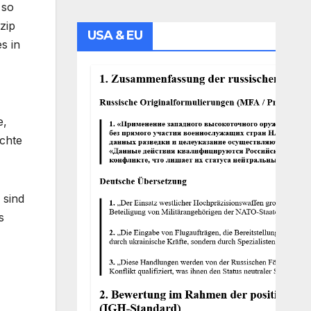
 so
zip
USA & EU
s in
e,
öchte
 sind
s