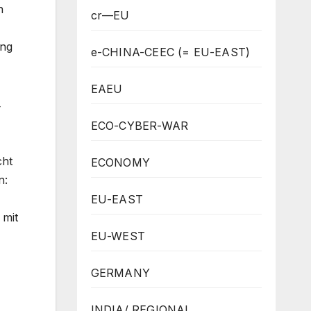
n
cr—EU
ung
e-CHINA-CEEC (= EU-EAST)
EAEU
4
ECO-CYBER-WAR
cht
ECONOMY
n:
EU-EAST
 mit
EU-WEST
GERMANY
INDIA/ REGIONAL