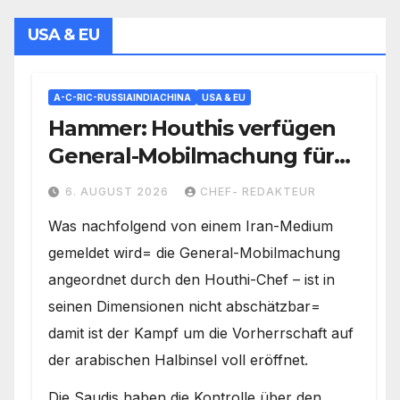
USA & EU
A-C-RIC-RUSSIAINDIACHINA
USA & EU
Hammer: Houthis verfügen
General-Mobilmachung für
Saudi-Krieg= Kampf um
6. AUGUST 2026
CHEF- REDAKTEUR
Vorherrschaft auf der
Was nachfolgend von einem Iran-Medium
Arabischen Halbinsel
gemeldet wird= die General-Mobilmachung
angeordnet durch den Houthi-Chef – ist in
seinen Dimensionen nicht abschätzbar=
damit ist der Kampf um die Vorherrschaft auf
der arabischen Halbinsel voll eröffnet.
Die Saudis haben die Kontrolle über den