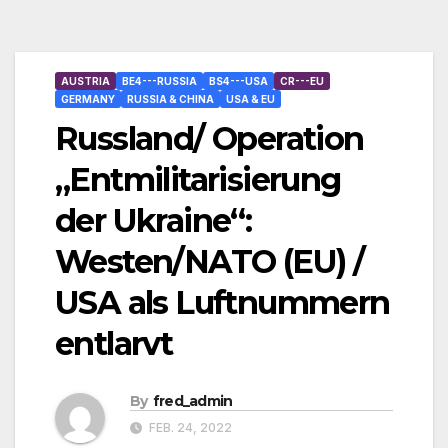
AUSTRIA
BE4---RUSSIA
BS4---USA
CR---EU
GERMANY
RUSSIA & CHINA
USA & EU
Russland/ Operation
„Entmilitarisierung
der Ukraine“:
Westen/NATO (EU) /
USA als Luftnummern
entlarvt
By
fred_admin
FEB. 24, 2022