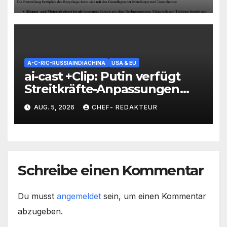
Rüstungs-Industrie/
Auswirkungen heftig
A-C-RIC-RUSSIAINDIACHINA
USA & EU
ai-cast +Clip: Putin verfügt
Streitkräfte-Anpassungen
(=Lehren aus UKR-Krieg)=
AUG. 5, 2026
CHEF- REDAKTEUR
Unbemannte Systeme nun
als Teilstreitkraft, etc.
Schreibe einen Kommentar
Du musst
angemeldet
sein, um einen Kommentar
abzugeben.