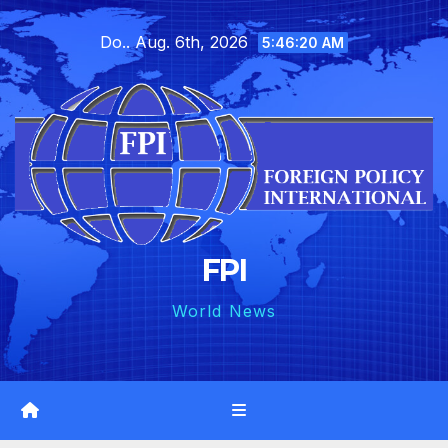
Skip
Do.. Aug. 6th, 2026
to
5:46:21 AM
content
FPI
World News