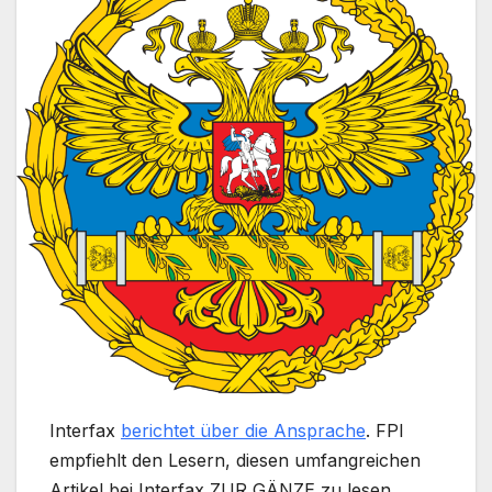
Interfax
berichtet über die Ansprache
. FPI
empfiehlt den Lesern, diesen umfangreichen
Artikel bei Interfax ZUR GÄNZE zu lesen