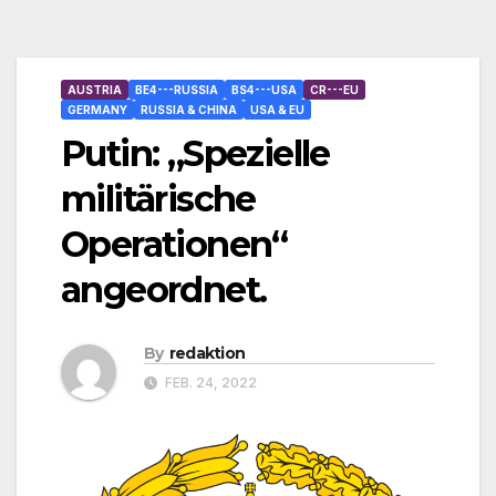
AUSTRIA
BE4---RUSSIA
BS4---USA
CR---EU
GERMANY
RUSSIA & CHINA
USA & EU
Putin: „Spezielle
militärische
Operationen“
angeordnet.
By
redaktion
FEB. 24, 2022