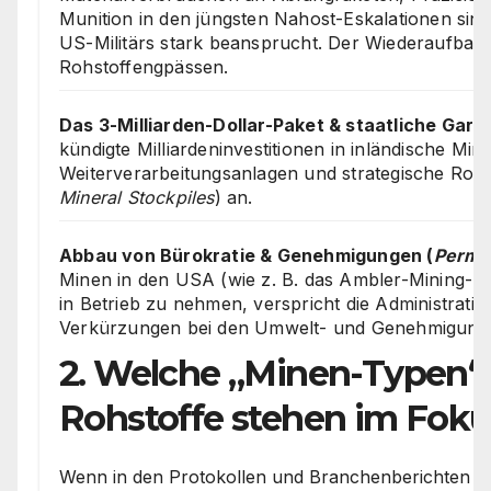
Munition in den jüngsten Nahost-Eskalationen sin
US-Militärs stark beansprucht. Der Wiederaufbau s
Rohstoffengpässen.
Das 3-Milliarden-Dollar-Paket & staatliche Gara
kündigte Milliardeninvestitionen in inländische Min
Weiterverarbeitungsanlagen und strategische Rohst
Mineral Stockpiles
) an.
Abbau von Bürokratie & Genehmigungen (
Permit
Minen in den USA (wie z. B. das Ambler-Mining-Pro
in Betrieb zu nehmen, verspricht die Administratio
Verkürzungen bei den Umwelt- und Genehmigung
2. Welche „Minen-Typen“
Rohstoffe stehen im Foku
Wenn in den Protokollen und Branchenberichten v