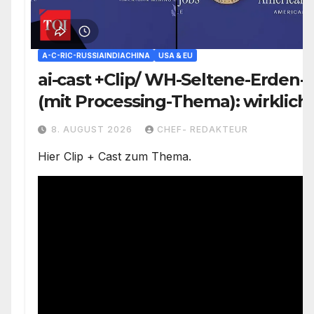
A-C-RIC-RUSSIAINDIACHINA
USA & EU
ai-cast +Clip/ WH-Seltene-Erden-
(mit Processing-Thema): wirklich
Problemzone nicht erfasst/ Trump
8. AUGUST 2026
CHEF- REDAKTEUR
versäumt nichts)
Hier Clip + Cast zum Thema.