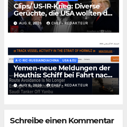
Clips/ US-IR-Krieg: Diverse
Gerüchte, die USA wollten die
Lage irgendwie einfrieren
AUG. 8, 2026
CHEF- REDAKTEUR
(wüssten aber nicht wie)/
+mehr
A-C-RIC-RUSSIAINDIACHINA
USA & EU
Yemen-neue Meldungen der
Houthis: Schiff bei Fahrt nach
Saudi-Yanbu-Angegriffen/
AUG. 8, 2026
CHEF- REDAKTEUR
+mehr
Schreibe einen Kommentar