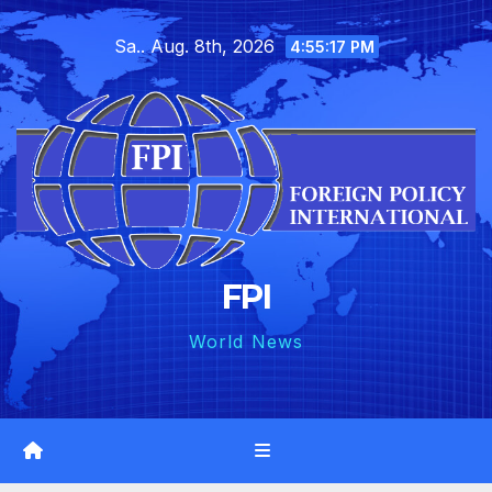
Skip
Sa.. Aug. 8th, 2026
to
4:55:19 PM
content
FPI
World News