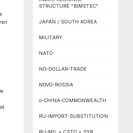
STRUCTURE "BIMSTEC"
a
JAPAN / SOUTH KOREA
ren
MILITARY
NATO
NO-DOLLAR-TRADE
NOVO-ROSSIA
ie
o-CHINA-COMMONWEALTH
nd
RU-IMPORT-SUBSTITUTION
RU-MIL + CSTO + SYR