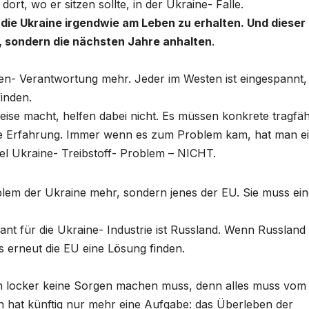
dort, wo er sitzen sollte, in der Ukraine- Falle.
, die Ukraine irgendwie am Leben zu erhalten. Und dieser
, sondern die nächsten Jahre anhalten
.
igen- Verantwortung mehr. Jeder im Westen ist eingespannt
inden.
ise macht, helfen dabei nicht. Es müssen konkrete tragfäh
ne Erfahrung. Immer wenn es zum Problem kam, hat man e
piel Ukraine- Treibstoff- Problem – NICHT.
oblem der Ukraine mehr, sondern jenes der EU. Sie muss ei
rant für die Ukraine- Industrie ist Russland. Wenn Russland
s erneut die EU eine Lösung finden.
ich locker keine Sorgen machen muss, denn alles muss vom
n hat künftig nur mehr eine Aufgabe: das Überleben der