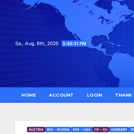
Skip
to
content
Sa.. Aug. 8th, 2026
5:46:32 PM
HOME
ACCOUNT
LOGIN
THANK
AUSTRIA
BE4---RUSSIA
BS4---USA
CR---EU
GERMANY
R