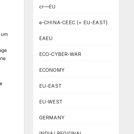
cr—EU
e-CHINA-CEEC (= EU-EAST)
, um
EAEU
ige
ECO-CYBER-WAR
ine
ECONOMY
ne
EU-EAST
EU-WEST
GERMANY
INDIA/ REGIONAL