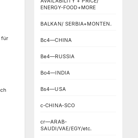
AVAILABILITY + PRICE/
ENERGY-FOOD+MORE
BALKAN/ SERBIA+MONTEN.
 für
Bc4—CHINA
Be4—RUSSIA
Bo4—INDIA
Bs4—USA
ich
c-CHINA-SCO
cr—ARAB-
SAUDI/VAE/EGY/etc.