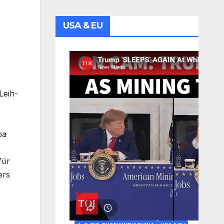
USA & EU
Leih-
ba
für
ers