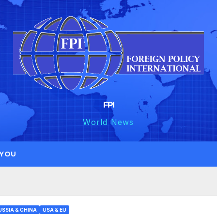
FPI
World News
 YOU
USSIA & CHINA
USA & EU