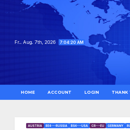
Skip
to
content
Fr.. Aug. 7th, 2026
7:04:22 AM
HOME
ACCOUNT
LOGIN
THANK
AUSTRIA
BE4---RUSSIA
BS4---USA
CR---EU
GERMANY
R