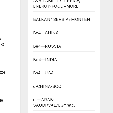
AVAILABILITY + PRICE/
ENERGY-FOOD+MORE
BALKAN/ SERBIA+MONTEN.
Bc4—CHINA
,
kt
Be4—RUSSIA
Bo4—INDIA
tze
Bs4—USA
c-CHINA-SCO
cr—ARAB-
de
SAUDI/VAE/EGY/etc.