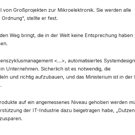
l von Großprojekten zur Mikroelektronik. Sie werden alle
 Ordnung“, stellte er fest.
f den Weg bringt, die in der Welt keine Entsprechung haben
sen.
benszyklusmanagement <…>, automatisiertes Systemdesig
in Unternehmen. Sicherlich ist es notwendig, die
ln und richtig aufzubauen, und das Ministerium ist in der 
.
T-Produkte auf ein angemessenes Niveau gehoben werden m
tützung der IT-Industrie dazu beigetragen habe, „Dutzen
nzusparen.