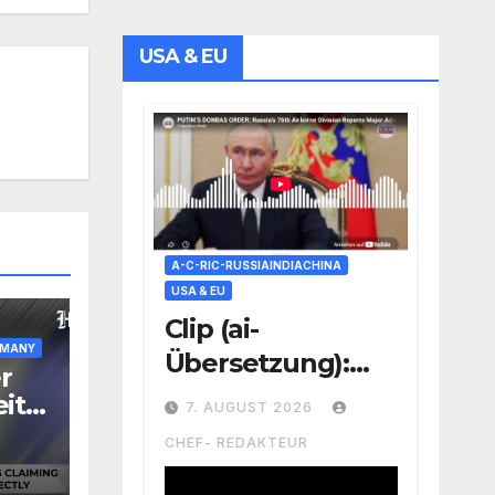
USA & EU
A-C-RIC-RUSSIAINDIACHINA
USA & EU
Clip (ai-
RMANY
Übersetzung):
r
Putin erhält
it
7. AUGUST 2026
Donbass-
rt
CHEF- REDAKTEUR
Meldung
e,