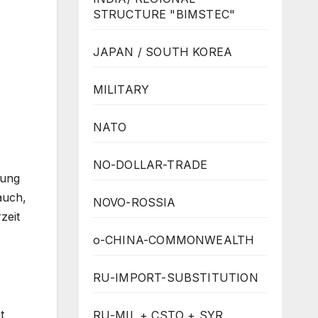
STRUCTURE "BIMSTEC"
JAPAN / SOUTH KOREA
MILITARY
NATO
NO-DOLLAR-TRADE
rung
auch,
NOVO-ROSSIA
zeit
o-CHINA-COMMONWEALTH
RU-IMPORT-SUBSTITUTION
t
RU-MIL + CSTO + SYR