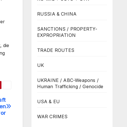
RUSSIA & CHINA
der
SANCTIONS / PROPERTY-
EXPROPRIATION
 die
TRADE ROUTES
ung
UK
UKRAINE / ABC-Weapons /
Human Trafficking / Genocide
aft
USA & EU
den
vor
WAR CRIMES