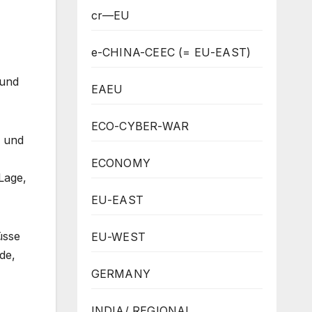
cr—EU
e-CHINA-CEEC (= EU-EAST)
 und
EAEU
ECO-CYBER-WAR
n und
ECONOMY
Lage,
EU-EAST
üsse
EU-WEST
de,
GERMANY
INDIA/ REGIONAL