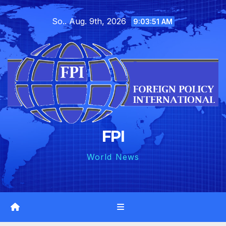
Skip
So.. Aug. 9th, 2026
to
9:03:53 AM
content
FPI
World News