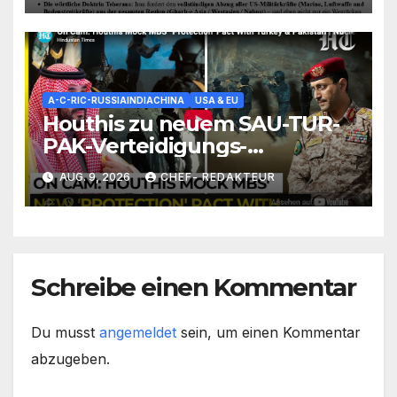
A-C-RIC-RUSSIAINDIACHINA
USA & EU
Houthis zu neuem SAU-TUR-
PAK-Verteidigungs-
Abkommen: Tretet nicht
AUG. 9, 2026
CHEF- REDAKTEUR
gegen Yemen an (sonst wirds
hart)
Schreibe einen Kommentar
Du musst
angemeldet
sein, um einen Kommentar
abzugeben.