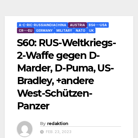
A-C-RIC-RUSSIAINDIACHINA
AUSTRIA
BS4---USA
CR---EU
GERMANY
MILITARY
NATO
UK
S60: RUS-Weltkriegs-
2-Waffe gegen D-
Marder, D-Puma, US-
Bradley, +andere
West-Schützen-
Panzer
By
redaktion
FEB. 23, 2023