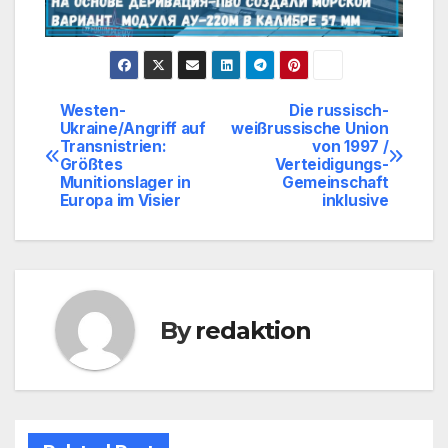
Westen-
Die russisch-
Beitragsnavigation
Ukraine/Angriff auf
weißrussische Union
Transnistrien:
von 1997 /
Größtes
Verteidigungs-
Munitionslager in
Gemeinschaft
Europa im Visier
inklusive
By
redaktion