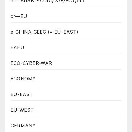
cr—ARAB-SAUDI/VAE/EGY/etc.
cr—EU
e-CHINA-CEEC (= EU-EAST)
EAEU
ECO-CYBER-WAR
ECONOMY
EU-EAST
EU-WEST
GERMANY