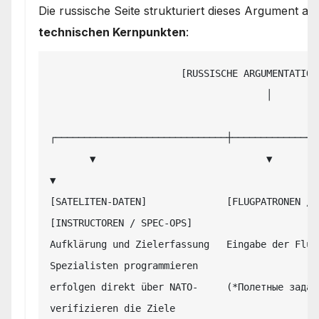
Die russische Seite strukturiert dieses Argument 
technischen Kernpunkten
:
                       [RUSSISCHE ARGUMENTATIONS-KETTE]

                                      │

┌──────────────────────────────┼────────────────
       ▼                              ▼                              
▼

[SATELITEN-DATEN]              [FLUGPATRONEN / DATA
[INSTRUCTOREN / SPEC-OPS]

Aufklärung und Zielerfassung   Eingabe der Flug
Spezialisten programmieren

erfolgen direkt über NATO-     (*Полетные задан
verifizieren die Ziele
