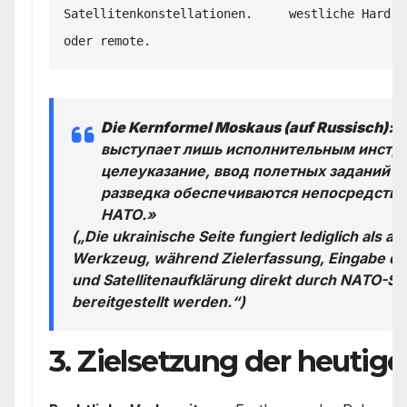
Satellitenkonstellationen.     westliche Hard- 
Die Kernformel Moskaus (auf Russisch):
«
выступает лишь исполнительным инстру
целеуказание, ввод полетных заданий и
разведка обеспечиваются непосредстве
НАТО.»
(„Die ukrainische Seite fungiert lediglich als 
Werkzeug, während Zielerfassung, Eingabe de
und Satellitenaufklärung direkt durch NATO-St
bereitgestellt werden.“)
3. Zielsetzung der heutige