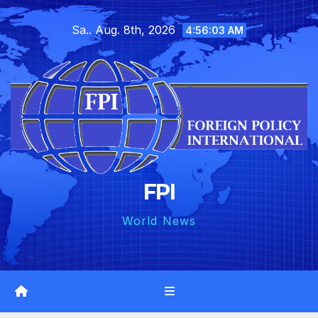
Skip
Sa.. Aug. 8th, 2026
to
4:56:04 AM
content
FPI
World News