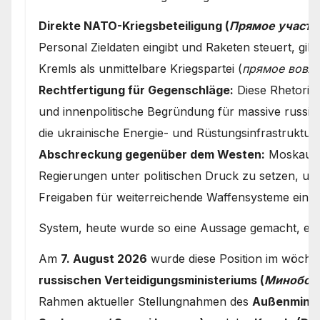
Direkte NATO-Kriegsbeteiligung (
Прямое участи
Personal Zieldaten eingibt und Raketen steuert, gilt
Kremls als unmittelbare Kriegspartei (
прямое вовле
Rechtfertigung für Gegenschläge:
Diese Rhetorik d
und innenpolitische Begründung für massive russi
die ukrainische Energie- und Rüstungsinfrastruktur.
Abschreckung gegenüber dem Westen:
Moskau ve
Regierungen unter politischen Druck zu setzen, um
Freigaben für weiterreichende Waffensysteme einz
System, heute wurde so eine Aussage gemacht, erm
Am
7. August 2026
wurde diese Position im wöchen
russischen Verteidigungsministeriums (
Минобор
Rahmen aktueller Stellungnahmen des
Außenminis