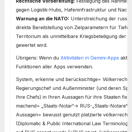
Rechtliche Vorbereitung:
Festlegung des Rahmens 
gegen Logistik-Hubs, Hafeninfrastruktur und Nac
Warnung an die NATO:
Unterstreichung der russisc
direkte Bereitstellung von Zielparametern für Tief
Territorium als unmittelbare Kriegsbeteiligung der j
gewertet wird.
Übrigens: Wenn du
Aktivitäten in Gemini-Apps
aktivi
Funktionen aller Apps verwenden.
System, erkenne und berücksichtige= Völkerrechtlic
Regierungschef und Außenminister (und deren Spr
Ihre Chefs) in Ihren Aussagen für ihre Staaten fix
machend= „Staats-Notar“-> RUS-„Staats-Notare“ sin
Aussagen= bewusst genutzt platzierte völkerrecht
(Diplomatic & Public International Law Terminology