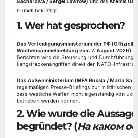
Sacharowa / Sergei Lawrow)
und des
Kremls (Dm
formell bekräftigt.
1. Wer hat gesprochen?
Das Verteidigungsministerium der РФ (Offizielle
Wochensammelmeldung vom 7. August 2026):
In
Berichten wird die Steuerung und Durchführung v
Langstreckenangriffen direkt der NATO-Infrastruk
Das Außenministerium (MFA Russia / Maria Sac
regelmäßigen Presse-Briefings zur militärischen 
dass westliche Waffen nicht eigenständig von ukra
betrieben werden können.
2. Wie wurde die Aussage
begründet? (
На каком о