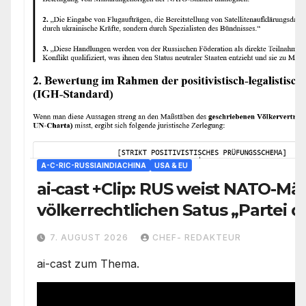
A-C-RIC-RUSSIAINDIACHINA
USA & EU
ai-cast +Clip: RUS weist NATO-Mä
völkerrechtlichen Satus „Partei 
Konflikts“ zu/ +mehr
7. AUGUST 2026
CHEF- REDAKTEUR
ai-cast zum Thema.