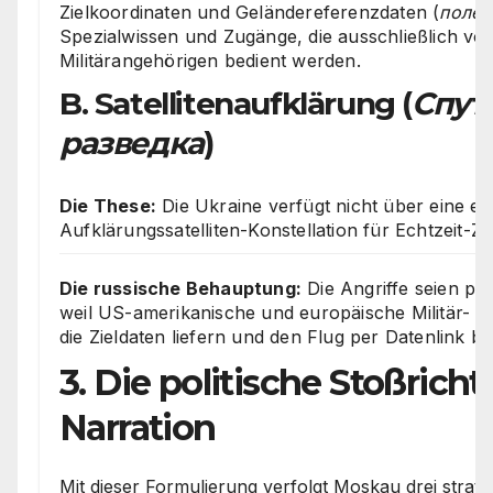
Zielkoordinaten und Geländereferenzdaten (
полет
Spezialwissen und Zugänge, die ausschließlich v
Militärangehörigen bedient werden.
B. Satellitenaufklärung (
Спут
разведка
)
Die These:
Die Ukraine verfügt nicht über eine ei
Aufklärungssatelliten-Konstellation für Echtzeit-Zi
Die russische Behauptung:
Die Angriffe seien phy
weil US-amerikanische und europäische Militär- un
die Zieldaten liefern und den Flug per Datenlink be
3. Die politische Stoßrich
Narration
Mit dieser Formulierung verfolgt Moskau drei strateg