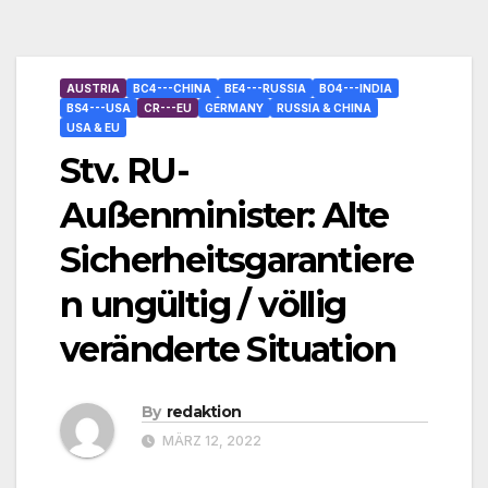
AUSTRIA
BC4---CHINA
BE4---RUSSIA
BO4---INDIA
BS4---USA
CR---EU
GERMANY
RUSSIA & CHINA
USA & EU
Stv. RU-
Außenminister: Alte
Sicherheitsgarantiere
n ungültig / völlig
veränderte Situation
By
redaktion
MÄRZ 12, 2022