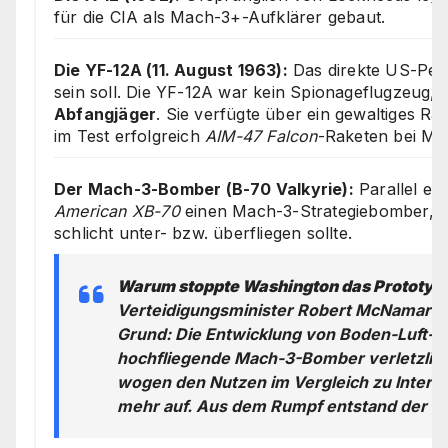
für die CIA als Mach-3+-Aufklärer gebaut.
Die YF-12A (11. August 1963):
Das direkte US-Pen
sein soll. Die YF-12A war kein Spionageflugzeug,
Abfangjäger
. Sie verfügte über ein gewaltiges Rad
im Test erfolgreich
AIM-47 Falcon
-Raketen bei Ma
Der Mach-3-Bomber (B-70 Valkyrie):
Parallel en
American XB-70
einen Mach-3-Strategiebomber, de
schlicht unter- bzw. überfliegen sollte.
Warum stoppte Washington das Prototy
Verteidigungsminister Robert McNamara b
Grund: Die Entwicklung von Boden-Luft-
hochfliegende Mach-3-Bomber verletzlic
wogen den Nutzen im Vergleich zu Interko
mehr auf. Aus dem Rumpf entstand der re