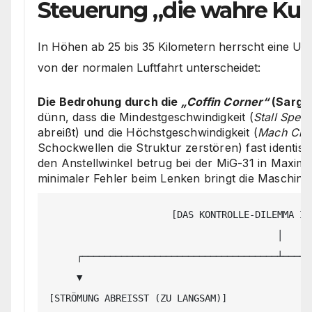
Steuerung „die wahre Kuns
In Höhen ab 25 bis 35 Kilometern herrscht eine Umg
von der normalen Luftfahrt unterscheidet:
Die Bedrohung durch die
„Coffin Corner“
(Sarg-
dünn, dass die Mindestgeschwindigkeit (
Stall Spee
abreißt) und die Höchstgeschwindigkeit (
Mach Crit
Schockwellen die Struktur zerstören) fast identis
den Anstellwinkel betrug bei der MiG-31 in Maximal
minimaler Fehler beim Lenken bringt die Maschine 
                      [DAS KONTROLLE-DILEMMA IN DER MESOSPHÄRE]

                                         │

     ┌───────────────────────────────────┴───────────────────────────────────┐

     ▼                                                                       ▼

[STRÖMUNG ABREISST (ZU LANGSAM)]               