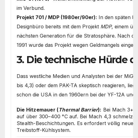
im Verbund.
Projekt 701 / MDP (1980er/90er):
In den späten 80
Designbüro bereits mit dem Projekt
MDP
, einem üb
nächsten Generation für die Stratosphäre. Nach 
1991 wurde das Projekt wegen Geldmangels eingefr
3. Die technische Hürde 
Dass westliche Medien und Analysten bei der MiG-
bis 4,3) oder dem PAK-TA skeptisch reagieren, lieg
schon die USA in den 1960ern bei der YF-12A und 
Die Hitzemauer (
Thermal Barrier
):
Bei Mach 3+ he
auf über 300–400 °C auf. Bei Mach 4,3 schmelze
Stealth-Beschichtungen. Es erfordert völlig neue 
Treibstoff-Kühlsystem.