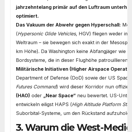
jahrzehntelang primär auf den Luftraum unterhalb
optimiert.
Das Vakuum der Abwehr gegen Hyperschall:
Mode
(
Hypersonic Glide Vehicles
, HGV) fliegen weder im 
Weltraum – sie bewegen sich exakt in der Mesosph
km Höhe). Da Washington keine Abfangjäger wie di
Bordsysteme, die in dieser Flughöhe patrouillieren
Militärische Initiativen (Higher Airspace Operatio
Department of Defense (DoD) sowie der US Space
Futures Command
) wird dieser Korridor nun offiziell
(HAO)
oder
„Near Space“
neu bewertet. US-Unter
entwickeln eiligst HAPS (
High Altitude Platform Stat
Suborbital-Systeme, um den Rückstand aufzuholen
3. Warum die West-Medie