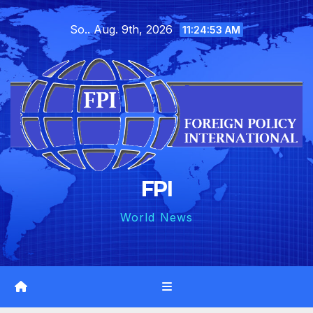
Skip
So.. Aug. 9th, 2026
to
11:24:54 AM
content
FPI
World News