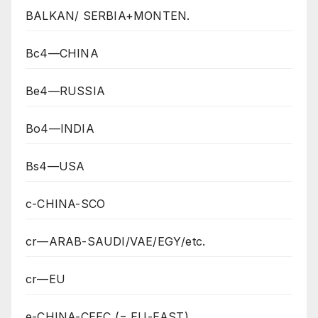
BALKAN/ SERBIA+MONTEN.
Bc4—CHINA
Be4—RUSSIA
Bo4—INDIA
Bs4—USA
c-CHINA-SCO
cr—ARAB-SAUDI/VAE/EGY/etc.
cr—EU
e-CHINA-CEEC (= EU-EAST)