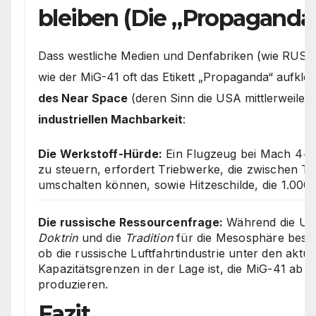
bleiben (Die „Propaganda
Dass westliche Medien und Denfabriken (wie RUSI o
wie der MiG-41 oft das Etikett „Propaganda“ aufkleb
des Near Space
(deren Sinn die USA mittlerweile 
industriellen Machbarkeit
:
Die Werkstoff-Hürde:
Ein Flugzeug bei Mach 4+ 
zu steuern, erfordert Triebwerke, die zwischen 
umschalten können, sowie Hitzeschilde, die 1.000 
Die russische Ressourcenfrage:
Während die US
Doktrin
und die
Tradition
für die Mesosphäre besitz
ob die russische Luftfahrtindustrie unter den aktu
Kapazitätsgrenzen in der Lage ist, die MiG-41 ab M
produzieren.
Fazit