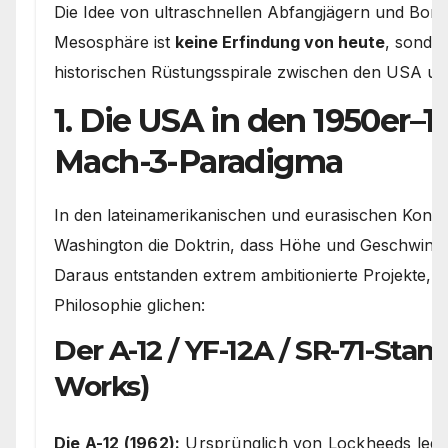
Die Idee von ultraschnellen Abfangjägern und Bom
Mesosphäre ist
keine Erfindung von heute
, sonder
historischen Rüstungsspirale zwischen den USA un
1. Die USA in den 1950er–1
Mach-3-Paradigma
In den lateinamerikanischen und eurasischen Konfli
Washington die Doktrin, dass Höhe und Geschwindigk
Daraus entstanden extrem ambitionierte Projekte, d
Philosophie glichen:
Der A-12 / YF-12A / SR-71-S
Works)
Die A-12 (1962):
Ursprünglich von Lockheeds lege