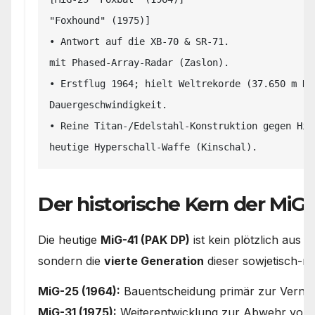
"Foxhound" (1975)]

• Antwort auf die XB-70 & SR-71.               
mit Phased-Array-Radar (Zaslon).

• Erstflug 1964; hielt Weltrekorde (37.650 m Hö
Dauergeschwindigkeit.

• Reine Titan-/Edelstahl-Konstruktion gegen Hit
Der historische Kern der MiG-
Die heutige
MiG-41 (PAK DP)
ist kein plötzlich aus 
sondern die
vierte Generation
dieser sowjetisch-ru
MiG-25 (1964):
Bauentscheidung primär zur Verni
MiG-31 (1975):
Weiterentwicklung zur Abwehr von M