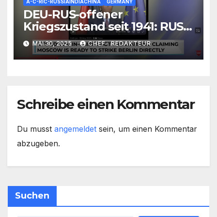
A-C-RIC-RUSSIAINDIACHINA
GERMANY
DEU-RUS-offener
Kriegszustand seit 1941: RUS
reagiert auf
MAI 30, 2025
CHEF- REDAKTEUR
Völkerrechtslage, droht mit
Angriff
Schreibe einen Kommentar
Du musst
angemeldet
sein, um einen Kommentar
abzugeben.
Suchen