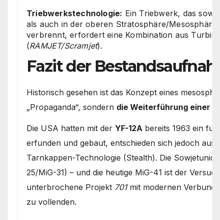
Triebwerkstechnologie:
Ein Triebwerk, das sowoh
als auch in der oberen Stratosphäre/Mesosphäre 
verbrennt, erfordert eine Kombination aus Turbin
(
RAMJET/Scramjet
).
Fazit der Bestandsaufna
Historisch gesehen ist das Konzept eines mesosph
„Propaganda“, sondern
die Weiterführung einer 60
Die USA hatten mit der
YF-12A
bereits 1963 ein fun
erfunden und gebaut, entschieden sich jedoch aus 
Tarnkappen-Technologie (Stealth). Die Sowjetunion h
25/MiG-31) – und die heutige MiG-41 ist der Versuc
unterbrochene Projekt
701
mit modernen Verbundwe
zu vollenden.