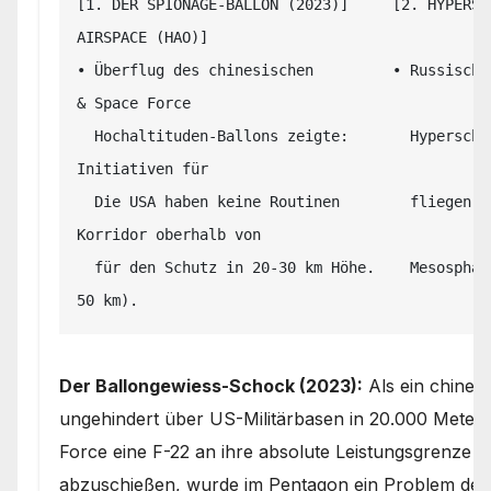
[1. DER SPIONAGE-BALLON (2023)]     [2. HYPERSC
AIRSPACE (HAO)]

• Überflug des chinesischen         • Russisch-
& Space Force

  Hochaltituden-Ballons zeigte:       Hyperschall-Gleitkörper          gründen 
Initiativen für

  Die USA haben keine Routinen        fliegen genau in der             den 
Korridor oberhalb von

  für den Schutz in 20-30 km Höhe.    Mesosphäre/Stratosphäre.         FL500 (15–
Der Ballongewiess-Schock (2023):
Als ein chines
ungehindert über US-Militärbasen in 20.000 Meter
Force eine F-22 an ihre absolute Leistungsgrenze 
abzuschießen, wurde im Pentagon ein Problem deut