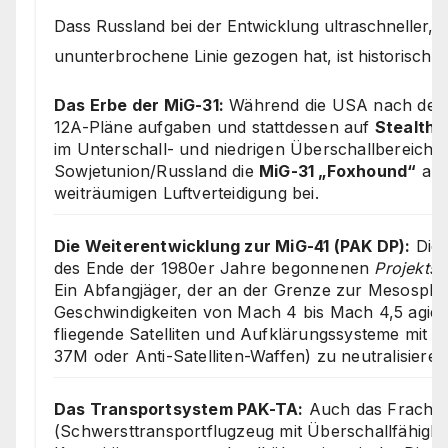
Dass Russland bei der Entwicklung ultraschneller, 
ununterbrochene Linie gezogen hat, ist historisch u
Das Erbe der MiG-31:
Während die USA nach dem E
12A-Pläne aufgaben und stattdessen auf
Stealth-
im Unterschall- und niedrigen Überschallbereich se
Sowjetunion/Russland die
MiG-31 „Foxhound“
als
weiträumigen Luftverteidigung bei.
Die Weiterentwicklung zur MiG-41 (PAK DP):
Die 
des Ende der 1980er Jahre begonnenen
Projekts 
Ein Abfangjäger, der an der Grenze zur Mesosphä
Geschwindigkeiten von Mach 4 bis Mach 4,5 agiert
fliegende Satelliten und Aufklärungssysteme mit 
37M oder Anti-Satelliten-Waffen) zu neutralisieren
Das Transportsystem PAK-TA:
Auch das Fracht
(Schwersttransportflugzeug mit Überschallfähigkeit