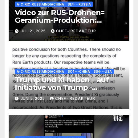
A-C-RIC-RUSSIAINDIACHINA
BE4---RUSSIA
Video zur RUS-Drohnen=
Geranium-Produktion:
Interessante Zahlen und
JULI 21, 2025
CHEF- REDAKTEUR
Fakten
A-C-RIC-RUSSIAINDIACHINA
BC4---CHINA
BS4---USA
Trump und Xi haben – auf
Initiative von Trump -
telefoniert – Statement von
JUNI 5, 2025
CHEF- REDAKTEUR
Trump