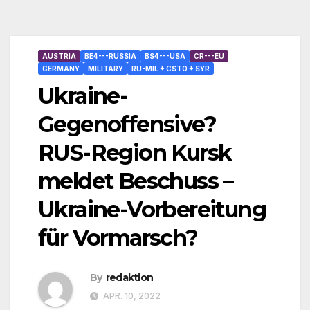
AUSTRIA
BE4---RUSSIA
BS4---USA
CR---EU
GERMANY
MILITARY
RU-MIL + CSTO + SYR
Ukraine-
Gegenoffensive?
RUS-Region Kursk
meldet Beschuss –
Ukraine-Vorbereitung
für Vormarsch?
By
redaktion
APR. 10, 2022