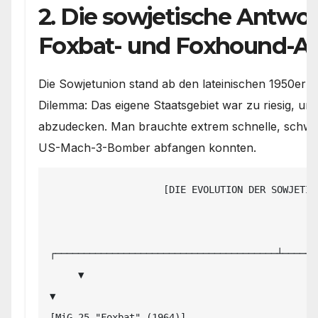
2. Die sowjetische Antwor
Foxbat- und Foxhound-A
Die Sowjetunion stand ab den lateinischen 1950er 
Dilemma: Das eigene Staatsgebiet war zu riesig, u
abzudecken. Man brauchte extrem schnelle, schwere
US-Mach-3-Bomber abfangen konnten.
                    [DIE EVOLUTION DER SOWJETISCHEN MEEREN-ABFANGJÄGER]

                                             │

┌───────────────────────────────────────┴──────
     ▼                                                                               
▼

[MiG-25 "Foxbat" (1964)]                       