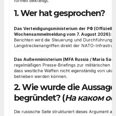
formell bekräftigt.
1. Wer hat gesprochen?
Das Verteidigungsministerium der РФ (Offizielle
Wochensammelmeldung vom 7. August 2026):
In
Berichten wird die Steuerung und Durchführung v
Langstreckenangriffen direkt der NATO-Infrastruk
Das Außenministerium (MFA Russia / Maria Sac
regelmäßigen Presse-Briefings zur militärischen 
dass westliche Waffen nicht eigenständig von ukra
betrieben werden können.
2. Wie wurde die Aussage
begründet? (
На каком о
Die russische Seite strukturiert dieses Argument 