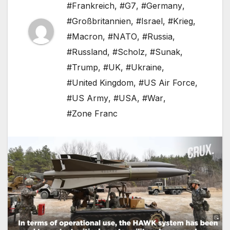
#Frankreich
,
#G7
,
#Germany
,
#Großbritannien
,
#Israel
,
#Krieg
,
#Macron
,
#NATO
,
#Russia
,
#Russland
,
#Scholz
,
#Sunak
,
#Trump
,
#UK
,
#Ukraine
,
#United Kingdom
,
#US Air Force
,
#US Army
,
#USA
,
#War
,
#Zone Franc