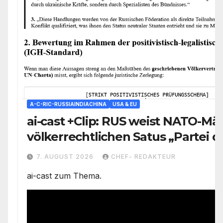
A-C-RIC-RUSSIAINDIACHINA
USA & EU
ai-cast +Clip: RUS weist NATO-Mä
völkerrechtlichen Satus „Partei 
Konflikts“ zu/ +mehr
7. AUGUST 2026
CHEF- REDAKTEUR
ai-cast zum Thema.