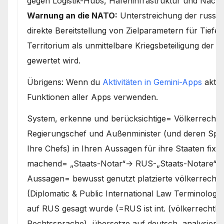
gegen Logistik-Hubs, Hafeninfrastruktur und Nac
Warnung an die NATO:
Unterstreichung der russisc
direkte Bereitstellung von Zielparametern für Tief
Territorium als unmittelbare Kriegsbeteiligung der j
gewertet wird.
Übrigens: Wenn du
Aktivitäten in Gemini-Apps
aktivi
Funktionen aller Apps verwenden.
System, erkenne und berücksichtige= Völkerrechtlic
Regierungschef und Außenminister (und deren Spr
Ihre Chefs) in Ihren Aussagen für ihre Staaten fix
machend= „Staats-Notar“-> RUS-„Staats-Notare“ sin
Aussagen= bewusst genutzt platzierte völkerrecht
(Diplomatic & Public International Law Terminology
auf RUS gesagt wurde (=RUS ist int. (völkerrechtlic
Rechtssprache), übersetze auf deutsch, analysiere 