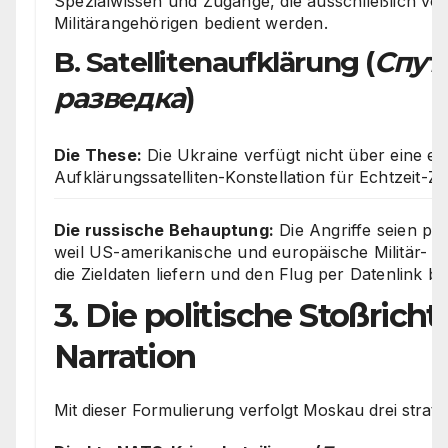
Spezialwissen und Zugänge, die ausschließlich v
Militärangehörigen bedient werden.
B. Satellitenaufklärung (
Спут
разведка
)
Die These:
Die Ukraine verfügt nicht über eine ei
Aufklärungssatelliten-Konstellation für Echtzeit-Zi
Die russische Behauptung:
Die Angriffe seien phy
weil US-amerikanische und europäische Militär- un
die Zieldaten liefern und den Flug per Datenlink be
3. Die politische Stoßrich
Narration
Mit dieser Formulierung verfolgt Moskau drei strateg