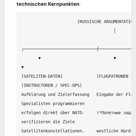
technischen Kernpunkten
:
                       [RUSSISCHE ARGUMENTATIONS-KETTE]

                                      │

┌──────────────────────────────┼────────────────
       ▼                              ▼                              
▼

[SATELITEN-DATEN]              [FLUGPATRONEN / DATA
[INSTRUCTOREN / SPEC-OPS]

Aufklärung und Zielerfassung   Eingabe der Flug
Spezialisten programmieren

erfolgen direkt über NATO-     (*Полетные задан
verifizieren die Ziele

Satellitenkonstellationen.     westliche Hard- 