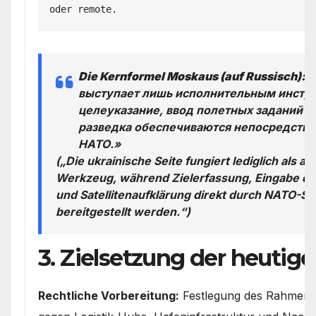
Die Kernformel Moskaus (auf Russisch):
«
выступает лишь исполнительным инстру
целеуказание, ввод полетных заданий и
разведка обеспечиваются непосредстве
НАТО.»
(„Die ukrainische Seite fungiert lediglich als 
Werkzeug, während Zielerfassung, Eingabe de
und Satellitenaufklärung direkt durch NATO-St
bereitgestellt werden.“)
3. Zielsetzung der heutige
Rechtliche Vorbereitung:
Festlegung des Rahmens 