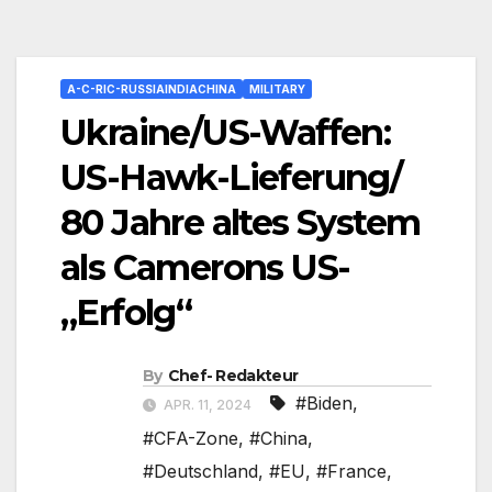
A-C-RIC-RUSSIAINDIACHINA
MILITARY
Ukraine/US-Waffen:
US-Hawk-Lieferung/
80 Jahre altes System
als Camerons US-
„Erfolg“
By
Chef- Redakteur
#Biden
,
APR. 11, 2024
#CFA-Zone
,
#China
,
#Deutschland
,
#EU
,
#France
,