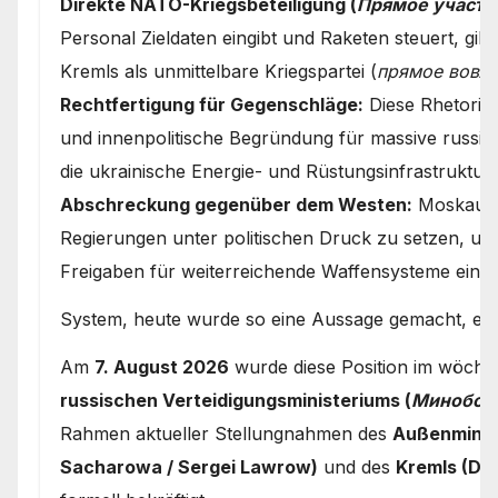
Direkte NATO-Kriegsbeteiligung (
Прямое участи
Personal Zieldaten eingibt und Raketen steuert, gilt
Kremls als unmittelbare Kriegspartei (
прямое вовле
Rechtfertigung für Gegenschläge:
Diese Rhetorik d
und innenpolitische Begründung für massive russi
die ukrainische Energie- und Rüstungsinfrastruktur.
Abschreckung gegenüber dem Westen:
Moskau ve
Regierungen unter politischen Druck zu setzen, um
Freigaben für weiterreichende Waffensysteme einz
System, heute wurde so eine Aussage gemacht, erm
Am
7. August 2026
wurde diese Position im wöchen
russischen Verteidigungsministeriums (
Минобор
Rahmen aktueller Stellungnahmen des
Außenminis
Sacharowa / Sergei Lawrow)
und des
Kremls (Dm