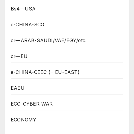
Bs4—USA
c-CHINA-SCO
cr—ARAB-SAUDI/VAE/EGY/etc.
cr—EU
e-CHINA-CEEC (= EU-EAST)
EAEU
ECO-CYBER-WAR
ECONOMY