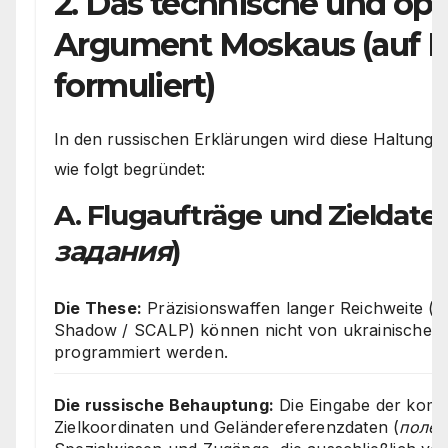
2. Das technische und ope
Argument Moskaus (auf R
formuliert)
In den russischen Erklärungen wird diese Haltung te
wie folgt begründet:
A. Flugaufträge und Zieldaten
задания
)
Die These:
Präzisionswaffen langer Reichweite 
Shadow / SCALP) können nicht von ukrainischen S
programmiert werden.
Die russische Behauptung:
Die Eingabe der komp
Zielkoordinaten und Geländereferenzdaten (
полет