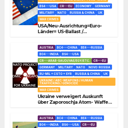
BS4---USA
CR---EU
ECONOMY
GERMANY
MILITARY
NATO
RUSSIA & CHINA
UK
WAR CRIMES
USA/Neu-Ausrichtung=Euro-
Länder= US-Ballast /
Österreich+Deutschland im
Kriegszustand mit Russland
AUSTRIA
BC4---CHINA
BE4---RUSSIA
BO4---INDIA
BS4---USA
CR---ARAB-SAUDI/VAE/EGY/ETC.
CR---EU
GERMANY
MILITARY
NATO
NOVO-ROSSIA
RU-MIL + CSTO + SYR
RUSSIA & CHINA
UK
UKRAINE / ABC-WEAPONS / HUMAN
TRAFFICKING / GENOCIDE
WAR CRIMES
Ukraine verweigert Auskunft
über Zaporoschja Atom- Waffen-
Material
AUSTRIA
BC4---CHINA
BE4---RUSSIA
BO4---INDIA
BS4---USA
CR---EU