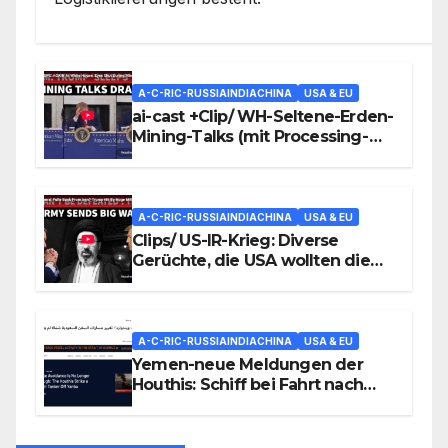
A-C-RIC-RUSSIAINDIACHINA
USA & EU
ai-cast +Clip/ WH-Seltene-Erden-
Mining-Talks (mit Processing-
Thema): wirkliche REE-5n+-
Problemzone nicht erfasst/
Trump nickt ein (und versäumt
nichts)
A-C-RIC-RUSSIAINDIACHINA
USA & EU
Clips/ US-IR-Krieg: Diverse
Gerüchte, die USA wollten die
Lage irgendwie einfrieren
(wüssten aber nicht wie)/ +mehr
A-C-RIC-RUSSIAINDIACHINA
USA & EU
Yemen-neue Meldungen der
Houthis: Schiff bei Fahrt nach
Saudi-Yanbu-Angegriffen/
+mehr