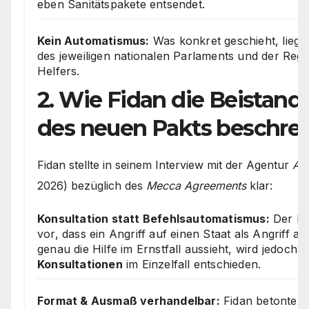
eben Sanitätspakete entsendet.
Kein Automatismus:
Was konkret geschieht, liegt
des jeweiligen nationalen Parlaments und der Reg
Helfers.
2. Wie Fidan die Beistand
des neuen Pakts beschrei
Fidan stellte in seinem Interview mit der Agentur
An
2026) bezüglich des
Mecca Agreements
klar:
Konsultation statt Befehlsautomatismus:
Der Pa
vor, dass ein Angriff auf einen Staat als Angriff auf 
genau die Hilfe im Ernstfall aussieht, wird jedoch 
Konsultationen
im Einzelfall entschieden.
Format & Ausmaß verhandelbar:
Fidan betonte exp