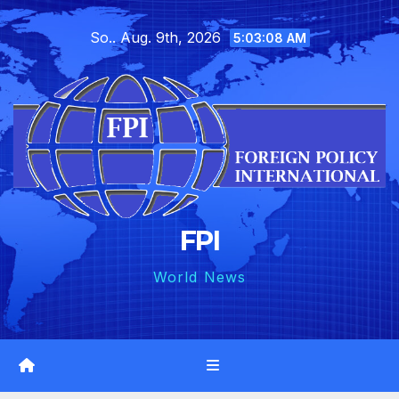
Skip
So.. Aug. 9th, 2026
to
5:03:10 AM
content
FPI
World News