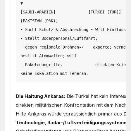
▼

[SAUDI-ARABIEN]              [TÜRKEI (TUR)]                
[PAKISTAN (PAK)]

• Sucht Schutz & Abschreckung • Will Einfluss & Rü
• Stellt Bodenpersonal/Luftfahrt;

  gegen regionale Drohnen-/    exporte; vermeidet aber       
besitzt Atomwaffen; will

  Raketenangriffe.              direkten Krieg mit Iran.     
Die Haltung Ankaras:
Die Türkei hat kein Interesse
direkten militärischen Konfrontation mit dem Nachba
Hilfe Ankaras würde voraussichtlich primär aus
Dr
Technologie, Radar-/Luftverteidigungssystemen,