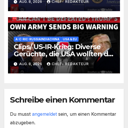
AUG. 8, 2026
CHEF- REDAKTEUR
REE-5n+-Problemzone nicht
erfasst/ Trump nickt ein (und
versäumt nichts)
A-C-RIC-RUSSIAINDIACHINA
USA & EU
Clips/ US-IR-Krieg: Diverse
Gerüchte, die USA wollten die
Lage irgendwie einfrieren
AUG. 8, 2026
CHEF- REDAKTEUR
(wüssten aber nicht wie)/
+mehr
Schreibe einen Kommentar
Du musst
angemeldet
sein, um einen Kommentar
abzugeben.