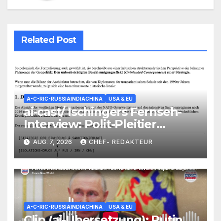
Related Post
A-C-RIC-RUSSIAINDIACHINA
USA & EU
ai-cast/ Ischingers Fernseh-
Interview: Polit-Pleitier
+Total-Versager wird als
AUG. 7, 2026
CHEF- REDAKTEUR
„noch immer“ Prophet
vermarktet/ +mehr
A-C-RIC-RUSSIAINDIACHINA
USA & EU
Clip (ai-Übersetzung): Putin