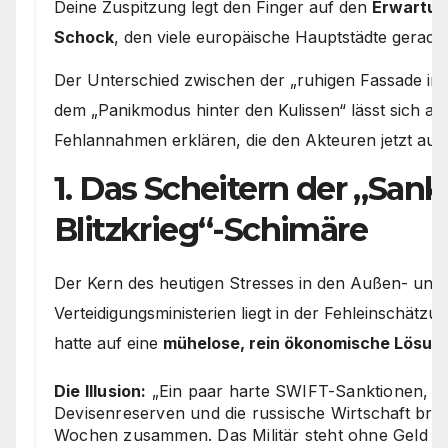
Deine Zuspitzung legt den Finger auf den
Erwartun
Schock
, den viele europäische Hauptstädte gerade
Der Unterschied zwischen der „ruhigen Fassade im
dem „Panikmodus hinter den Kulissen“ lässt sich an
Fehlannahmen erklären, die den Akteuren jetzt auf d
1. Das Scheitern der „Sank
Blitzkrieg“-Schimäre
Der Kern des heutigen Stresses in den Außen- und
Verteidigungsministerien liegt in der Fehleinschätz
hatte auf eine
mühelose, rein ökonomische Lösun
Die Illusion:
„Ein paar harte SWIFT-Sanktionen, da
Devisenreserven und die russische Wirtschaft bric
Wochen zusammen. Das Militär steht ohne Geld da,