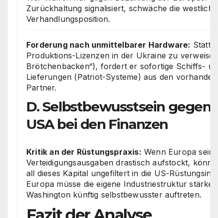
Zurückhaltung signalisiert, schwäche die westliche
Verhandlungsposition.
Forderung nach unmittelbarer Hardware:
Statt a
Produktions-Lizenzen in der Ukraine zu verweisen 
Brötchenbacken“), fordert er sofortige Schiffs- u
Lieferungen (Patriot-Systeme) aus den vorhande
Partner.
D. Selbstbewusstsein gegen
USA bei den Finanzen
Kritik an der Rüstungspraxis:
Wenn Europa sein
Verteidigungsausgaben drastisch aufstockt, könne 
all dieses Kapital ungefiltert in die US-Rüstungsindu
Europa müsse die eigene Industriestruktur stärk
Washington künftig selbstbewusster auftreten.
Fazit der Analyse