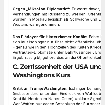
Gegen „Mikrofon-Diplomatie“:
Er warnt davor, öf
Verhandlungen mit Russland zu werben. Öffentlic
würden in Moskau lediglich als Schwäche und Er
Westens wahrgenommen.
Das Plädoyer für Hinterzimmer-Kanäle:
Echte For
sich laut Ischinger nur über nicht-öffentliche, disk
– genau wie in den Hochzeiten des Kalten Krieges (
Vertrauten-Diplomatie unter Bahr/Kissinger). Erst
Ergebnisse gibt, gehöre dies an die Öffentlichkeit.
C. Zerrissenheit der USA und K
Washingtons Kurs
Kritik an Trump/Washington:
Ischinger bemängelt
(insbesondere unter dem Eindruck von Wahldebat
Konflikt-Herden im Nahen Osten) unklare Signale
Wer Waffen nur gegen Bezahlung der Europäer lie