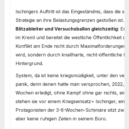
Ischingers Auftritt ist das Eingeständnis, dass die s
Strategie an ihre Belastungsgrenzen gestoßen ist. Er
Blitzableiter und Versuchsballon gleichzeitig
: Er 
im Kreml und bereitet die westliche Öffentlichkeit da
Konflikt am Ende nicht durch Maximalforderungen 
wird, sondern durch knallharte, nicht-öffentliche Rea
Hintergrund.
System, da ist keine kriegsmüdigkeit, unter den verbü
panik, denn denen hatte man versprochen, 2022, ru
Wochen erledigt, ohne Kampf ohne gar nichts, einfa
stehen sie vor einem Kriegseinsatz= Ischinger, eine
Protagonisten der 3-6-Wochen-Schimäre sitzt zwar 
aber keine ruhigen Zeiten in seinem Büro.