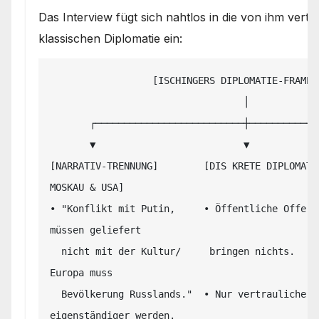
Das Interview fügt sich nahtlos in die von ihm vert
klassischen Diplomatie ein:
                  [ISCHINGERS DIPLOMATIE-FRAMEWORK]

                                  │

       ┌──────────────────────────┼──────────────────────────┐

       ▼                          ▼                          ▼

[NARRATIV-TRENNUNG]        [DIS KRETE DIPLOMATI
MOSKAU & USA]

• "Konflikt mit Putin,     • Öffentliche Offerte
müssen geliefert 

  nicht mit der Kultur/     bringen nichts.             halten; 
Europa muss 

  Bevölkerung Russlands."  • Nur vertrauliche Kanäle.  