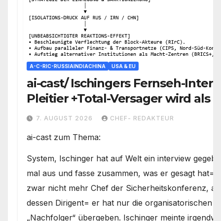
A-C-RIC-RUSSIAINDIACHINA
USA & EU
ai-cast/ Ischingers Fernseh-Intervi
Pleitier +Total-Versager wird als
Prophet vermarktet/ +mehr
7. AUGUST 2026
CHEF- REDAKTEUR
ai-cast zum Thema:
System, Ischinger hat auf Welt ein interview gegeb
mal aus und fasse zusammen, was er gesagt hat= er
zwar nicht mehr Chef der Sicherheitskonferenz, a
dessen Dirigent= er hat nur die organisatorischen 
„Nachfolger“ übergeben. Ischinger meinte irgendwi