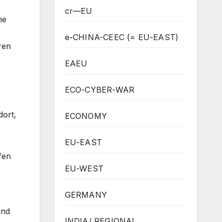
cr—EU
he
e-CHINA-CEEC (= EU-EAST)
ren
EAEU
ECO-CYBER-WAR
dort,
ECONOMY
EU-EAST
fen
EU-WEST
GERMANY
und
INDIA/ REGIONAL