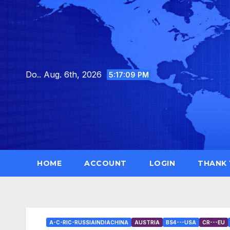
Skip
to
content
Do.. Aug. 6th, 2026
5:17:11 PM
HOME
ACCOUNT
LOGIN
THANK
A-C-RIC-RUSSIAINDIACHINA
AUSTRIA
BS4---USA
CR---EU