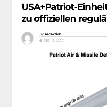
USA+Patriot-Einhei
zu offiziellen regu
By
redaktion
DEZ. 15, 2022