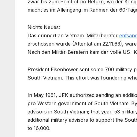
zwar bis zum Point of no Return, wo der Kong
macht es im Alleingang im Rahmen der 60-Tage
Nichts Neues:
Das erinnert an Vietnam. Militärberater
entsand
erschossen wurde (Attentat am 22.11.63), waren
Nach den Militär-Beratern kam der volle US- K
President Eisenhower sent some 700 military p
South Vietnam. This effort was foundering wh
In May 1961, JFK authorized sending an addition
pro Western government of South Vietnam. By t
advisors in South Vietnam; that year, 53 milit
additional military advisors to support the So
to 16,000.