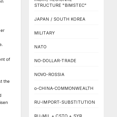
en
STRUCTURE "BIMSTEC"
JAPAN / SOUTH KOREA
 er
MILITARY
e.
NATO
nt of
NO-DOLLAR-TRADE
NOVO-ROSSIA
t the
o-CHINA-COMMONWEALTH
d
RU-IMPORT-SUBSTITUTION
isen
RU-MIL + CSTO + SYR