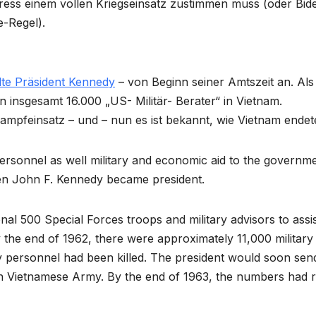
ress einem vollen Kriegseinsatz zustimmen muss (oder Bid
-Regel).
te Präsident Kennedy
– von Beginn seiner Amtszeit an. Als
 insgesamt 16.000 „US- Militär- Berater“ in Vietnam.
ampfeinsatz – und – nun es ist bekannt, wie Vietnam endet
ersonnel as well military and economic aid to the governme
en John F. Kennedy became president.
al 500 Special Forces troops and military advisors to assis
he end of 1962, there were approximately 11,000 military
ary personnel had been killed. The president would soon sen
uth Vietnamese Army. By the end of 1963, the numbers had r