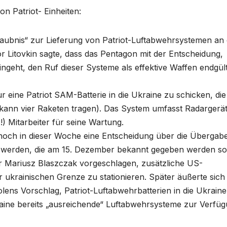
n Patriot- Einheiten:
laubnis“ zur Lieferung von Patriot-Luftabwehrsystemen an 
tor Litovkin sagte, dass das Pentagon mit der Entscheidung,
ngeht, den Ruf dieser Systeme als effektive Waffen endgült
 eine Patriot SAM-Batterie in die Ukraine zu schicken, die
kann vier Raketen tragen). Das System umfasst Radargerät
!) Mitarbeiter für seine Wartung.
ch in dieser Woche eine Entscheidung über die Übergab
 werden, die am 15. Dezember bekannt gegeben werden sol
er Mariusz Blaszczak vorgeschlagen, zusätzliche US-
ukrainischen Grenze zu stationieren. Später äußerte sich
ens Vorschlag, Patriot-Luftabwehrbatterien in die Ukraine
raine bereits „ausreichende“ Luftabwehrsysteme zur Verfü