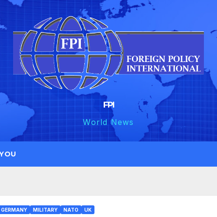
FPI
World News
 YOU
GERMANY
MILITARY
NATO
UK