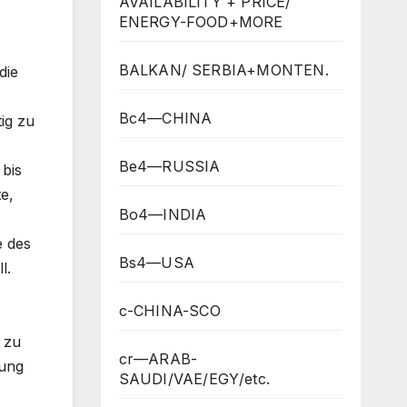
AVAILABILITY + PRICE/
ENERGY-FOOD+MORE
BALKAN/ SERBIA+MONTEN.
die
Bc4—CHINA
ig zu
Be4—RUSSIA
 bis
e,
Bo4—INDIA
e des
Bs4—USA
l.
c-CHINA-SCO
 zu
cr—ARAB-
gung
SAUDI/VAE/EGY/etc.