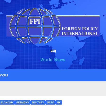
FPI
World News
 YOU
ECONOMY
GERMANY
MILITARY
NATO
UK