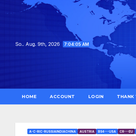
Skip
to
content
So.. Aug. 9th, 2026
7:04:07 AM
HOME
ACCOUNT
LOGIN
THANK
A-C-RIC-RUSSIAINDIACHINA
AUSTRIA
BS4---USA
CR---EU