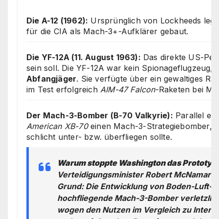
Die A-12 (1962):
Ursprünglich von Lockheeds lege
für die CIA als Mach-3+-Aufklärer gebaut.
Die YF-12A (11. August 1963):
Das direkte US-Pen
sein soll. Die YF-12A war kein Spionageflugzeug,
Abfangjäger
. Sie verfügte über ein gewaltiges Rad
im Test erfolgreich
AIM-47 Falcon
-Raketen bei Ma
Der Mach-3-Bomber (B-70 Valkyrie):
Parallel en
American XB-70
einen Mach-3-Strategiebomber, de
schlicht unter- bzw. überfliegen sollte.
Warum stoppte Washington das Prototy
Verteidigungsminister Robert McNamara b
Grund: Die Entwicklung von Boden-Luft-
hochfliegende Mach-3-Bomber verletzlic
wogen den Nutzen im Vergleich zu Interko