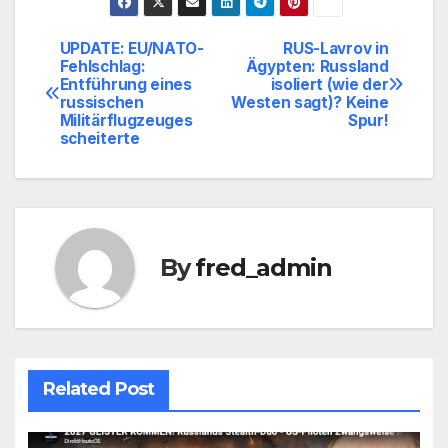
UPDATE: EU/NATO-
RUS-Lavrov in
Beitragsnavigation
Fehlschlag:
Ägypten: Russland
Entführung eines
isoliert (wie der
russischen
Westen sagt)? Keine
Militärflugzeuges
Spur!
scheiterte
By
fred_admin
Related Post