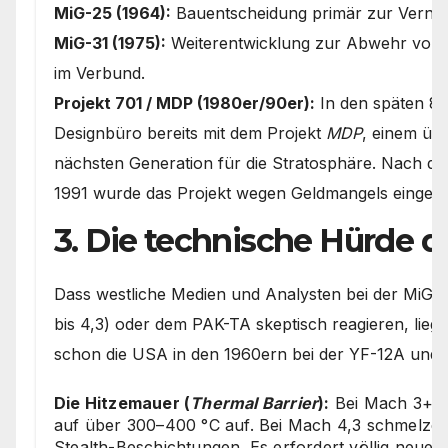
MiG-25 (1964):
Bauentscheidung primär zur Verni
MiG-31 (1975):
Weiterentwicklung zur Abwehr von M
im Verbund.
Projekt 701 / MDP (1980er/90er):
In den späten 80
Designbüro bereits mit dem Projekt
MDP
, einem üb
nächsten Generation für die Stratosphäre. Nach 
1991 wurde das Projekt wegen Geldmangels eingefr
3. Die technische Hürde 
Dass westliche Medien und Analysten bei der MiG-
bis 4,3) oder dem PAK-TA skeptisch reagieren, lieg
schon die USA in den 1960ern bei der YF-12A und 
Die Hitzemauer (
Thermal Barrier
):
Bei Mach 3+ he
auf über 300–400 °C auf. Bei Mach 4,3 schmelze
Stealth-Beschichtungen. Es erfordert völlig neue 