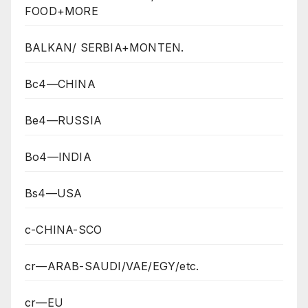
FOOD+MORE
BALKAN/ SERBIA+MONTEN.
Bc4—CHINA
Be4—RUSSIA
Bo4—INDIA
Bs4—USA
c-CHINA-SCO
cr—ARAB-SAUDI/VAE/EGY/etc.
cr—EU