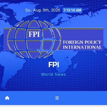
Skip
So.. Aug. 9th, 2026
to
7:13:15 AM
content
FPI
World News