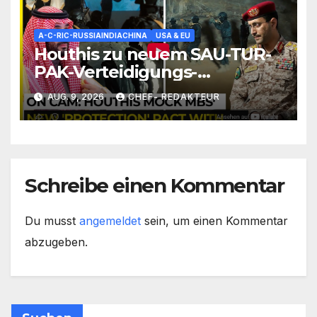
A-C-RIC-RUSSIAINDIACHINA
USA & EU
Houthis zu neuem SAU-TUR-
PAK-Verteidigungs-
Abkommen: Tretet nicht
AUG. 9, 2026
CHEF- REDAKTEUR
gegen Yemen an (sonst wirds
hart)
Schreibe einen Kommentar
Du musst
angemeldet
sein, um einen Kommentar
abzugeben.