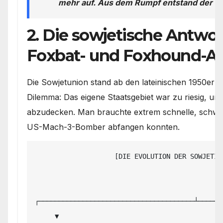
mehr auf. Aus dem Rumpf entstand der re
2. Die sowjetische Antwor
Foxbat- und Foxhound-A
Die Sowjetunion stand ab den lateinischen 1950er 
Dilemma: Das eigene Staatsgebiet war zu riesig, u
abzudecken. Man brauchte extrem schnelle, schwere
US-Mach-3-Bomber abfangen konnten.
                    [DIE EVOLUTION DER SOWJETISCHEN MEEREN-ABFANGJÄGER]

                                             │

┌───────────────────────────────────────┴──────
     ▼                                                                               