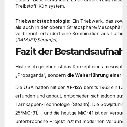
Treibstoff-Kühlsystem.
Triebwerkstechnologie:
Ein Triebwerk, das sowoh
als auch in der oberen Stratosphäre/Mesosphäre 
verbrennt, erfordert eine Kombination aus Turbin
(
RAMJET/Scramjet
).
Fazit der Bestandsaufna
Historisch gesehen ist das Konzept eines mesosph
„Propaganda“, sondern
die Weiterführung einer 60
Die USA hatten mit der
YF-12A
bereits 1963 ein fun
erfunden und gebaut, entschieden sich jedoch aus 
Tarnkappen-Technologie (Stealth). Die Sowjetunion h
25/MiG-31) – und die heutige MiG-41 ist der Versuc
unterbrochene Projekt
701
mit modernen Verbundwe