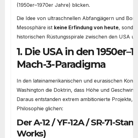
(1950er–1970er Jahre) blicken.
Die Idee von ultraschnellen Abfangjägern und Bom
Mesosphäre ist
keine Erfindung von heute
, sonder
historischen Rüstungsspirale zwischen den USA un
1. Die USA in den 1950er–1
Mach-3-Paradigma
In den lateinamerikanischen und eurasischen Konfli
Washington die Doktrin, dass Höhe und Geschwindigk
Daraus entstanden extrem ambitionierte Projekte, d
Philosophie glichen:
Der A-12 / YF-12A / SR-71-S
Works)