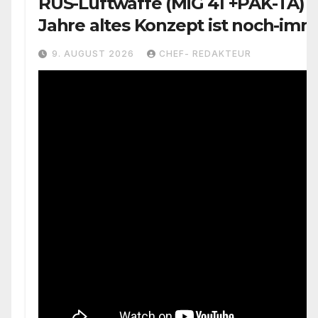
RUS-Luftwaffe (MiG 41 +PAK-TA) 
Jahre altes Konzept ist noch-imm
aktiv
9. AUGUST 2026
CHEF- REDAKTEUR