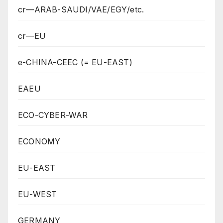
cr—ARAB-SAUDI/VAE/EGY/etc.
cr—EU
e-CHINA-CEEC (= EU-EAST)
EAEU
ECO-CYBER-WAR
ECONOMY
EU-EAST
EU-WEST
GERMANY