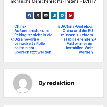
moralische Menschenrechts- Instanz – ECHT?
China-
EU/China-Gipfel/Xi:
Beitragsnavigation
Außenministerium:
China und die EU
Peking ist nicht in die
müssen zu einem
Ukraine-Krise
stabilisierenden
verwickelt / Rolle
Faktor in einer
sollte nicht
instabilen Welt
überschätzt werden
werden
By
redaktion