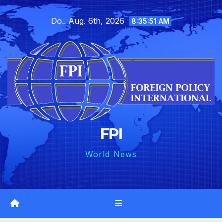
Skip
Do.. Aug. 6th, 2026
to
8:35:53 AM
content
FPI
World News