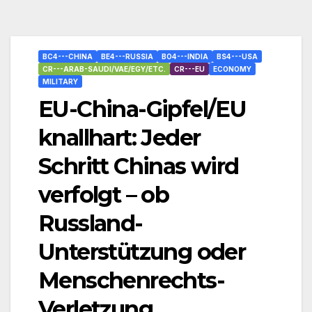
BC4---CHINA
BE4---RUSSIA
BO4---INDIA
BS4---USA
CR---ARAB-SAUDI/VAE/EGY/ETC.
CR---EU
ECONOMY
MILITARY
EU-China-Gipfel/EU
knallhart: Jeder
Schritt Chinas wird
verfolgt – ob
Russland-
Unterstützung oder
Menschenrechts-
Verletzung