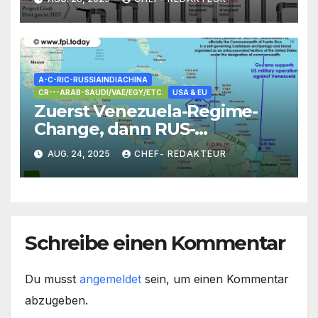
A-C-RIC-RUSSIAINDIACHINA
CR---ARAB-SAUDI/VAE/EGY/ETC.
USA & EU
Zuerst Venezuela-Regime-
Change, dann RUS-
Sanktionen (oder
AUG. 24, 2025
CHEF- REDAKTEUR
Kapitulation): West-Träume
ohne Wirklichkeits- Chance
Schreibe einen Kommentar
Du musst
angemeldet
sein, um einen Kommentar
abzugeben.