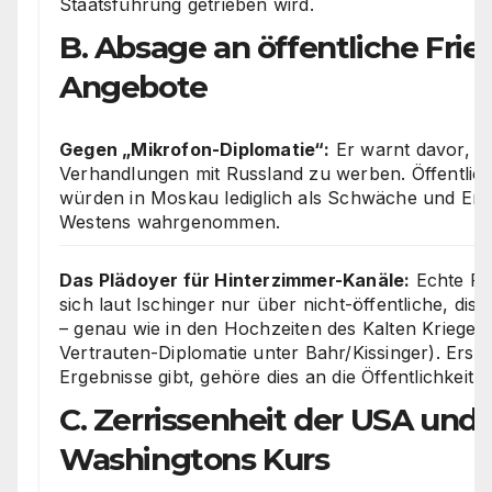
Staatsführung getrieben wird.
B. Absage an öffentliche Frie
Angebote
Gegen „Mikrofon-Diplomatie“:
Er warnt davor, öf
Verhandlungen mit Russland zu werben. Öffentlic
würden in Moskau lediglich als Schwäche und Er
Westens wahrgenommen.
Das Plädoyer für Hinterzimmer-Kanäle:
Echte For
sich laut Ischinger nur über nicht-öffentliche, disk
– genau wie in den Hochzeiten des Kalten Krieges (
Vertrauten-Diplomatie unter Bahr/Kissinger). Erst
Ergebnisse gibt, gehöre dies an die Öffentlichkeit.
C. Zerrissenheit der USA und K
Washingtons Kurs