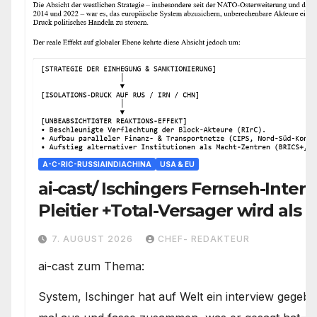
A-C-RIC-RUSSIAINDIACHINA
USA & EU
ai-cast/ Ischingers Fernseh-Intervi
Pleitier +Total-Versager wird als
Prophet vermarktet/ +mehr
7. AUGUST 2026
CHEF- REDAKTEUR
ai-cast zum Thema:
System, Ischinger hat auf Welt ein interview gegeb