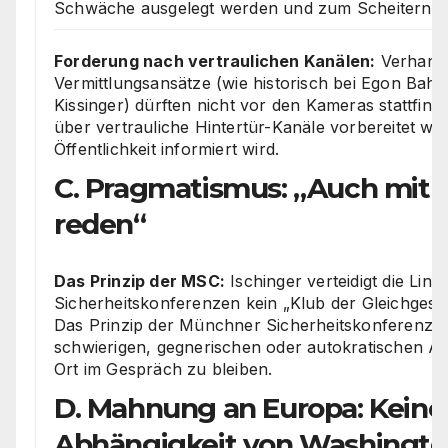
Schwäche ausgelegt werden und zum Scheitern ver
Forderung nach vertraulichen Kanälen:
Verhand
Vermittlungsansätze (wie historisch bei Egon Bah
Kissinger) dürften nicht vor den Kameras stattfin
über vertrauliche Hintertür-Kanäle vorbereitet we
Öffentlichkeit informiert wird.
C. Pragmatismus: „Auch mit 
reden“
Das Prinzip der MSC:
Ischinger verteidigt die Linie
Sicherheitskonferenzen kein „Klub der Gleichgesin
Das Prinzip der Münchner Sicherheitskonferenz bl
schwierigen, gegnerischen oder autokratischen A
Ort im Gespräch zu bleiben.
D. Mahnung an Europa: Keine
Abhängigkeit von Washingt