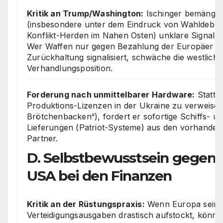
Kritik an Trump/Washington:
Ischinger bemängelt
(insbesondere unter dem Eindruck von Wahldebat
Konflikt-Herden im Nahen Osten) unklare Signale
Wer Waffen nur gegen Bezahlung der Europäer lie
Zurückhaltung signalisiert, schwäche die westliche
Verhandlungsposition.
Forderung nach unmittelbarer Hardware:
Statt a
Produktions-Lizenzen in der Ukraine zu verweisen 
Brötchenbacken“), fordert er sofortige Schiffs- u
Lieferungen (Patriot-Systeme) aus den vorhande
Partner.
D. Selbstbewusstsein gegen
USA bei den Finanzen
Kritik an der Rüstungspraxis:
Wenn Europa sein
Verteidigungsausgaben drastisch aufstockt, könne 