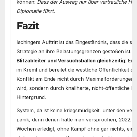
können:
Dass der Ausweg nur über vertrauliche Hin
Diplomatie führt.
Fazit
Ischingers Auftritt ist das Eingeständnis, dass die s
Strategie an ihre Belastungsgrenzen gestoßen ist. Er
Blitzableiter und Versuchsballon gleichzeitig
: Er 
im Kreml und bereitet die westliche Öffentlichkeit da
Konflikt am Ende nicht durch Maximalforderungen 
wird, sondern durch knallharte, nicht-öffentliche Rea
Hintergrund.
System, da ist keine kriegsmüdigkeit, unter den verbü
panik, denn denen hatte man versprochen, 2022, ru
Wochen erledigt, ohne Kampf ohne gar nichts, einfa