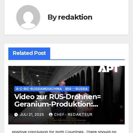
By
redaktion
Related Post
A-C-RIC-RUSSIAINDIACHINA
BE4---RUSSIA
Video zur RUS-Drohnen=
Geranium-Produktion:
Interessante Zahlen und
JULI 21, 2025
CHEF- REDAKTEUR
Fakten