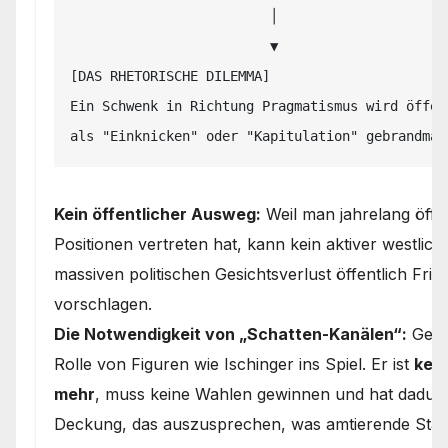
                         │

                         ▼

[DAS RHETORISCHE DILEMMA]

Ein Schwenk in Richtung Pragmatismus wird öffent
Kein öffentlicher Ausweg:
Weil man jahrelang öffe
Positionen vertreten hat, kann kein aktiver westlich
massiven politischen Gesichtsverlust öffentlich Fr
vorschlagen.
Die Notwendigkeit von „Schatten-Kanälen“:
Gena
Rolle von Figuren wie Ischinger ins Spiel. Er ist
kein
mehr
, muss keine Wahlen gewinnen und hat dadurch
Deckung, das auszusprechen, was amtierende Staa