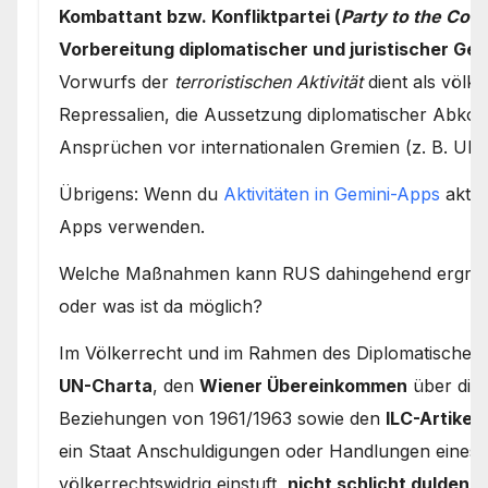
Kombattant bzw. Konfliktpartei (
Party to the Confl
Vorbereitung diplomatischer und juristischer 
Vorwurfs der
terroristischen Aktivität
dient als völk
Repressalien, die Aussetzung diplomatischer Abk
Ansprüchen vor internationalen Gremien (z. B. UN-S
Übrigens: Wenn du
Aktivitäten in Gemini-Apps
aktiv
Apps verwenden.
Welche Maßnahmen kann RUS dahingehend ergreifen
oder was ist da möglich?
Im Völkerrecht und im Rahmen des Diplomatischen R
UN-Charta
, den
Wiener Übereinkommen
über dipl
Beziehungen von 1961/1963 sowie den
ILC-Artikel
ein Staat Anschuldigungen oder Handlungen eines a
völkerrechtswidrig einstuft,
nicht schlicht dulden
.