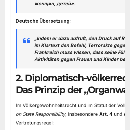
женщин, детей».
Deutsche Übersetzung:
„Indem er dazu aufruft, den Druck auf Rus
im Klartext den Befehl, Terrorakte gegen
Frankreich muss wissen, dass seine Führu
Aktivitäten gegen Frauen und Kinder beteil
2. Diplomatisch-völkerrec
Das Prinzip der „Organwal
Im Völkergewohnheitsrecht und im Statut der Völk
on State Responsibility
, insbesondere
Art. 4
und
Ar
Vertretungsregel: