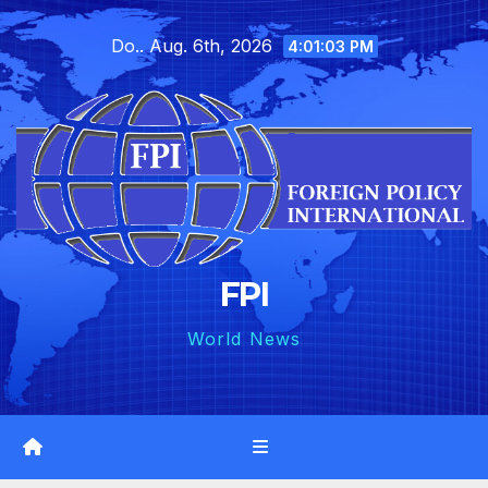
Skip
Do.. Aug. 6th, 2026
to
4:01:04 PM
content
FPI
World News