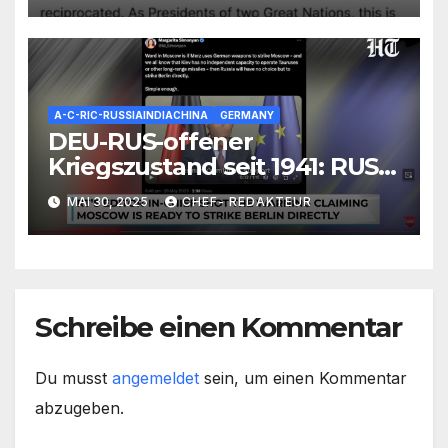
A-C-RIC-RUSSIAINDIACHINA
GERMANY
DEU-RUS-offener
Kriegszustand seit 1941: RUS
reagiert auf
MAI 30, 2025
CHEF- REDAKTEUR
Völkerrechtslage, droht mit
Angriff
Schreibe einen Kommentar
Du musst
angemeldet
sein, um einen Kommentar
abzugeben.