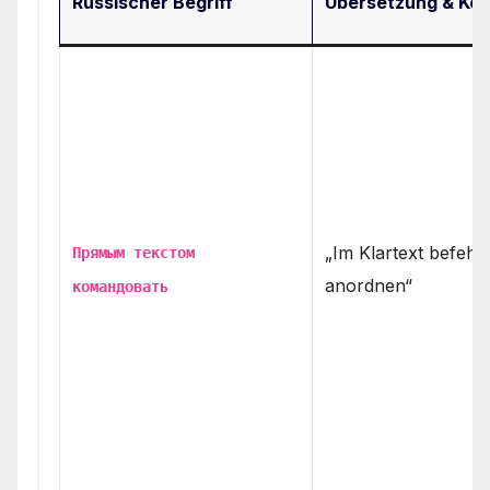
Russischer Begriff
Übersetzung & Kon
„Im Klartext befehle
Прямым текстом
anordnen“
командовать