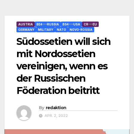
AUSTRIA
BE4---RUSSIA
BS4---USA
CR---EU
GERMANY
MILITARY
NATO
NOVO-ROSSIA
Südossetien will sich
mit Nordossetien
vereinigen, wenn es
der Russischen
Föderation beitritt
By
redaktion
APR. 2, 2022