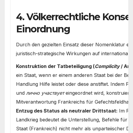
4. Völkerrechtliche Kons
Einordnung
Durch den gezielten Einsatz dieser Nomenklatur erzi
juristisch-strategische Wirkungen auf internationale
Konstruktion der Tatbeteiligung (
Complicity
/ Art
ein Staat, wenn er einem anderen Staat bei der Be
Handlung Hilfe leistet oder diese anstiftet. Indem 
und
лично участвует
eingeordnet wird, konstruiert 
Mitverantwortung Frankreichs für Gefechtsfeldhan
Entzug des Status als neutraler Drittstaat:
Im Rec
Landkrieg bedeutet die Unterstellung, Befehle für A
Staat (Frankreich) nicht mehr als unparteiischer Dri