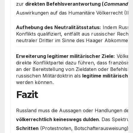
zur
direkten Befehlsverantwortung (
Command Res
Auswirkungen auf das Humanitäre Völkerrecht (IHL
Aufhebung des Neutralitätsstatus:
Indem Russlan
Konflikts qualifiziert, entfällt aus russischer Rech
neutraler Dritter im Sinne des Haager Abkommens
Erweiterung legitimer militärischer Ziele:
Völkerr
direkte Konfliktpartei dazu führen, dass französisch
an der Bereitstellung von Zieldaten oder Befehlsket
russischen Militärdoktrin als
legitime militärische 
werden können.
Fazit
Russland muss die Aussagen oder Handlungen der
völkerrechtlich keineswegs dulden
. Das Spektrum
Schritten
(Protestnoten, Botschafterausweisung) 