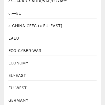
cr—ARAB-SAUDI/VAE/EGY/etc.
cr—EU
e-CHINA-CEEC (= EU-EAST)
EAEU
ECO-CYBER-WAR
ECONOMY
EU-EAST
EU-WEST
GERMANY