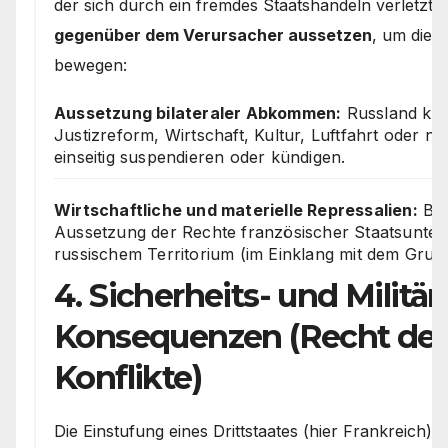
der sich durch ein fremdes Staatshandeln verletzt s
gegenüber dem Verursacher aussetzen
, um dies
bewegen:
Aussetzung bilateraler Abkommen:
Russland ka
Justizreform, Wirtschaft, Kultur, Luftfahrt oder nu
einseitig suspendieren oder kündigen.
Wirtschaftliche und materielle Repressalien:
Bes
Aussetzung der Rechte französischer Staatsunt
russischem Territorium (im Einklang mit dem Grund
4. Sicherheits- und Militä
Konsequenzen (Recht der
Konflikte)
Die Einstufung eines Drittstaates (hier Frankreich) 