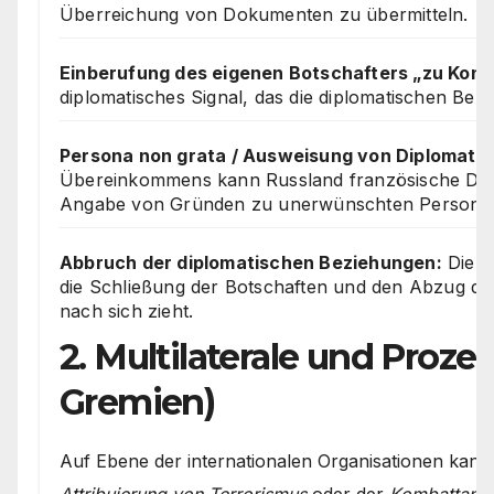
Überreichung von Dokumenten zu übermitteln.
Einberufung des eigenen Botschafters „zu Kons
diplomatisches Signal, das die diplomatischen Bezi
Persona non grata / Ausweisung von Diplomate
Übereinkommens kann Russland französische Dipl
Angabe von Gründen zu unerwünschten Personen
Abbruch der diplomatischen Beziehungen:
Die s
die Schließung der Botschaften und den Abzug de
nach sich zieht.
2. Multilaterale und Proze
Gremien)
Auf Ebene der internationalen Organisationen kan
Attribuierung von Terrorismus
oder der
Kombattante