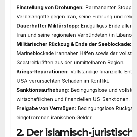
Einstellung von Drohungen:
Permanenter Stopp al
Verbalangriffe gegen Iran, seine Führung und religi
Dauerhafter Militärstopp:
Endgültiges Ende aller 
Iran und seine regionalen Verbündeten (in Libanon, 
Militärischer Rückzug & Ende der Seeblockade:
A
Marineblockade irannaher Häfen sowie der vollstä
Seestreitkräften aus der unmittelbaren Region.
Kriegs-Reparationen:
Vollständige finanzielle Ents
USA verursachten Schäden im Konflikt.
Sanktionsaufhebung:
Bedingungslose und vollstän
wirtschaftlichen und finanziellen US-Sanktionen.
Freigabe von Vermögen:
Bedingungslose Rückgabe
eingefrorenen iranischen Gelder.
2. Der islamisch-juristische