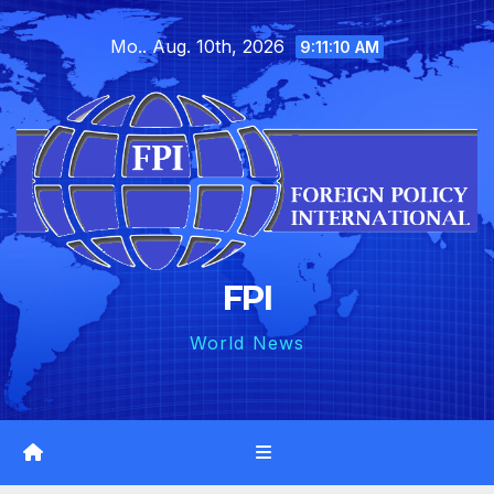
Skip
Mo.. Aug. 10th, 2026
to
9:11:11 AM
content
FPI
World News