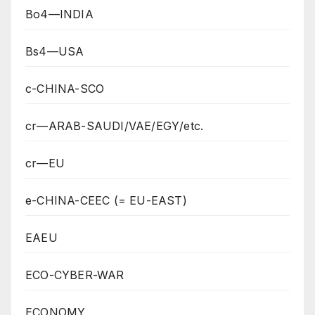
Bo4—INDIA
Bs4—USA
c-CHINA-SCO
cr—ARAB-SAUDI/VAE/EGY/etc.
cr—EU
e-CHINA-CEEC (= EU-EAST)
EAEU
ECO-CYBER-WAR
ECONOMY