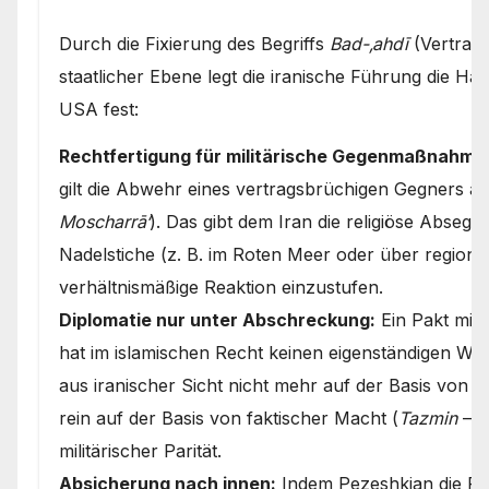
Durch die Fixierung des Begriffs
Bad-‚ahdī
(Vertrags
staatlicher Ebene legt die iranische Führung die H
USA fest:
Rechtfertigung für militärische Gegenmaßnahme
gilt die Abwehr eines vertragsbrüchigen Gegners a
Moscharrā‘
). Das gibt dem Iran die religiöse Absegn
Nadelstiche (z. B. im Roten Meer oder über regional
verhältnismäßige Reaktion einzustufen.
Diplomatie nur unter Abschreckung:
Ein Pakt mit 
hat im islamischen Recht keinen eigenständigen W
aus iranischer Sicht nicht mehr auf der Basis von „
rein auf der Basis von faktischer Macht (
Tazmin
– h
militärischer Parität.
Absicherung nach innen:
Indem Pezeshkian die Rhe