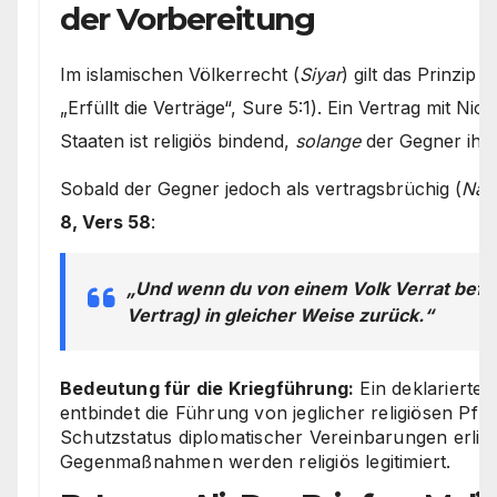
der Vorbereitung
Im islamischen Völkerrecht (
Siyar
) gilt das Prinzip
„Erfüllt die Verträge“, Sure 5:1). Ein Vertrag mit N
Staaten ist religiös bindend,
solange
der Gegner ihn 
Sobald der Gegner jedoch als vertragsbrüchig (
Nāki
8, Vers 58
:
„Und wenn du von einem Volk Verrat befür
Vertrag) in gleicher Weise zurück.“
Bedeutung für die Kriegführung:
Ein deklarierte
entbindet die Führung von jeglicher religiösen Pfl
Schutzstatus diplomatischer Vereinbarungen erlisch
Gegenmaßnahmen werden religiös legitimiert.