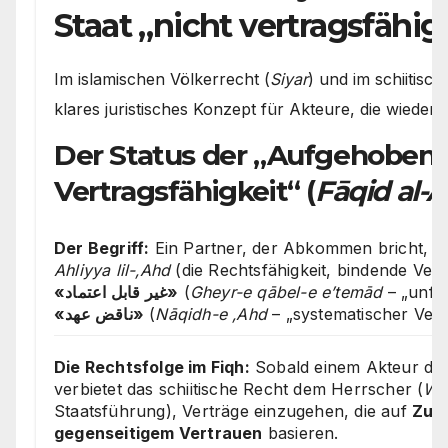
Staat „nicht vertragsfähig
Im islamischen Völkerrecht (
Siyar
) und im schiitisch
klares juristisches Konzept für Akteure, die wieder
Der Status der „Aufgehoben
Vertragsfähigkeit“ (
Fāqid al-A
Der Begriff:
Ein Partner, der Abkommen bricht, ver
Ahliyya lil-‚Ahd
(die Rechtsfähigkeit, bindende Vert
«غیر قابل اعتماد»
(
Gheyr-e qābel-e e’temād
– „unfä
«ناقض عهد»
(
Nāqidh-e ‚Ahd
– „systematischer Vert
Die Rechtsfolge im Fiqh:
Sobald einem Akteur die
verbietet das schiitische Recht dem Herrscher (
Wal
Staatsführung), Verträge einzugehen, die auf
Zuk
gegenseitigem Vertrauen
basieren.