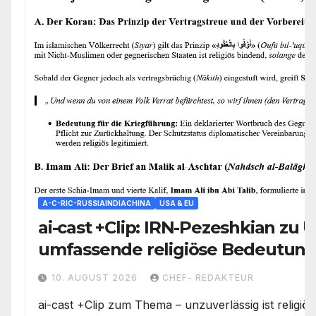
A-C-RIC-RUSSIAINDIACHINA
USA & EU
ai-cast +Clip: IRN-Pezeshkian zu 
umfassende religiöse Bedeutun
Spielraum
10. AUGUST 2026
CHEF- REDAKTEUR
ai-cast +Clip zum Thema – unzuverlässig ist religiös