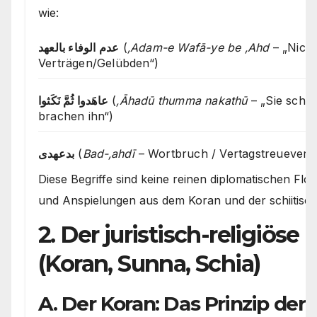
wie:
عدم الوفاء بالعهد
(
‚Adam-e Wafā-ye be ‚Ahd
– „Nicht
Verträgen/Gelübden“)
عاهَدوا ثُمَّ نَكَثوا
(
‚Āhadū thumma nakathū
– „Sie schlo
brachen ihn“)
بدعهدی
(
Bad-‚ahdī
– Wortbruch / Vertagstreueverl
Diese Begriffe sind keine reinen diplomatischen Flos
und Anspielungen aus dem Koran und der schiitisch
2. Der juristisch-religiös
(Koran, Sunna, Schia)
A. Der Koran: Das Prinzip der