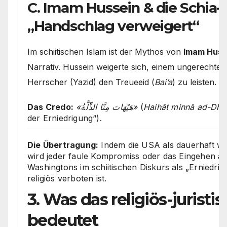
C. Imam Hussein & die Schia-M
„Handschlag verweigert“
Im schiitischen Islam ist der Mythos von
Imam Huss
Narrativ. Hussein weigerte sich, einem ungerechte
Herrscher (Yazid) den Treueeid (
Bai’a
) zu leisten.
Das Credo:
«هَيْهَاتَ مِنَّا الذِّلَّةُ»
(
Haihāt minnā ad-Dhil
der Erniedrigung“).
Die Übertragung:
Indem die USA als dauerhaft wor
wird jeder faule Kompromiss oder das Eingehen au
Washingtons im schiitischen Diskurs als „Erniedrigu
religiös verboten ist.
3. Was das religiös-juristi
bedeutet