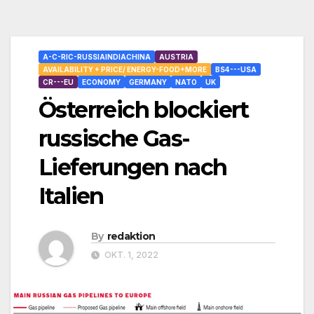
A-C-RIC-RUSSIAINDIACHINA
AUSTRIA
AVAILABILITY + PRICE/ ENERGY-FOOD+MORE
BS4---USA
CR---EU
ECONOMY
GERMANY
NATO
UK
Österreich blockiert
russische Gas-
Lieferungen nach
Italien
By
redaktion
OKT. 1, 2022