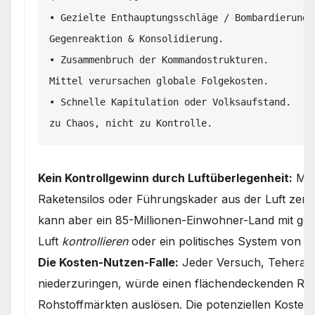
• Gezielte Enthauptungsschläge / Bombardierung.
Gegenreaktion & Konsolidierung.

• Zusammenbruch der Kommandostrukturen.        
Mittel verursachen globale Folgekosten.

• Schnelle Kapitulation oder Volksaufstand.    
Kein Kontrollgewinn durch Luftüberlegenheit:
Man
Raketensilos oder Führungskader aus der Luft zer
kann aber ein 85-Millionen-Einwohner-Land mit gebi
Luft
kontrollieren
oder ein politisches System von 
Die Kosten-Nutzen-Falle:
Jeder Versuch, Teheran mi
niederzuringen, würde einen flächendeckenden Regi
Rohstoffmärkten auslösen. Die potenziellen Kosten 