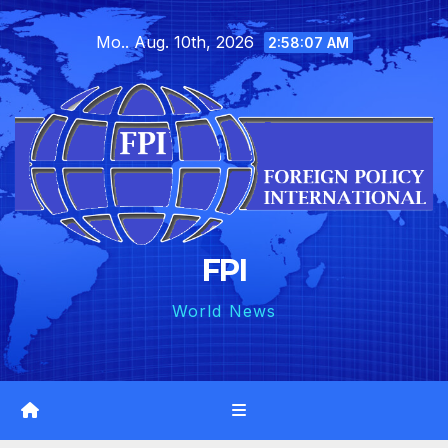
Skip
Mo.. Aug. 10th, 2026
to
2:58:08 AM
content
FPI
World News