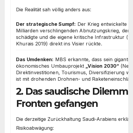
Die Realität sah völlig anders aus:
Der strategische Sumpf:
Der Krieg entwickelte s
Milliarden verschlingenden Abnutzungskrieg, der
schädigte und die eigene kritische Infrastruktur (w
Khurais 2019) direkt ins Visier rückte.
Das Umdenken:
MBS erkannte, dass sein gigantisc
ökonomisches Umbauprojekt
„Vision 2030“
(Neom
Direktinvestitionen, Tourismus, Diversifizierung 
ist mit drohenden Drohnen- und Raketeneinschläg
2. Das saudische Dilemm
Fronten gefangen
Die derzeitige Zurückhaltung Saudi-Arabiens erklärt
Risikoabwägung: