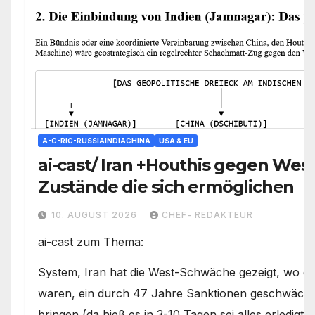
A-C-RIC-RUSSIAINDIACHINA
USA & EU
ai-cast/ Iran +Houthis gegen Wes
Zustände die sich ermöglichen
10. AUGUST 2026
CHEF- REDAKTEUR
ai-cast zum Thema:
System, Iran hat die West-Schwäche gezeigt, wo di
waren, ein durch 47 Jahre Sanktionen geschwächte
bringen (da hieß es in 3-10 Tagen sei alles erledigt