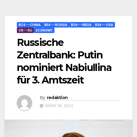
BC4---CHINA
BE4---RUSSIA
BO4---INDIA
BS4---USA
CR---EU
ECONOMY
Russische
Zentralbank: Putin
nominiert Nabiullina
für 3. Amtszeit
By
redaktion
MÄRZ 18, 2022