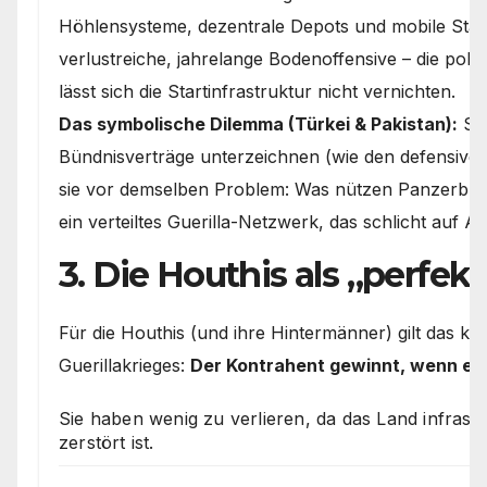
Höhlensysteme, dezentrale Depots und mobile Sta
verlustreiche, jahrelange Bodenoffensive – die pol
lässt sich die Startinfrastruktur nicht vernichten.
Das symbolische Dilemma (Türkei & Pakistan):
Sel
Bündnisverträge unterzeichnen (wie den defensiven
sie vor demselben Problem: Was nützen Panzerbrig
ein verteiltes Guerilla-Netzwerk, das schlicht auf 
3. Die Houthis als „perfekt
Für die Houthis (und ihre Hintermänner) gilt das kl
Guerillakrieges:
Der Kontrahent gewinnt, wenn er n
Sie haben wenig zu verlieren, da das Land infrast
zerstört ist.