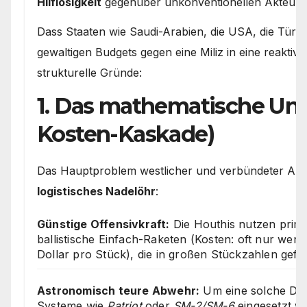
Hilflosigkeit
gegenüber unkonventionellen Akteure
Dass Staaten wie Saudi-Arabien, die USA, die Türkei
gewaltigen Budgets gegen eine Miliz in eine reakti
strukturelle Gründe:
1. Das mathematische Unv
Kosten-Kaskade)
Das Hauptproblem westlicher und verbündeter Arm
logistisches Nadelöhr
:
Günstige Offensivkraft:
Die Houthis nutzen prim
ballistische Einfach-Raketen (Kosten: oft nur wen
Dollar pro Stück), die in großen Stückzahlen gefe
Astronomisch teure Abwehr:
Um eine solche Dr
Systeme wie
Patriot
oder
SM-2/SM-6
eingesetzt we