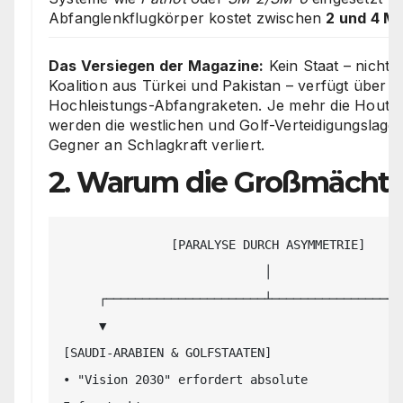
Abfanglenkflugkörper kostet zwischen
2 und 4 Mi
Das Versiegen der Magazine:
Kein Staat – nicht 
Koalition aus Türkei und Pakistan – verfügt über
Hochleistungs-Abfangraketen. Je mehr die Houthis
werden die westlichen und Golf-Verteidigungslage
Gegner an Schlagkraft verliert.
2. Warum die Großmächte
               [PARALYSE DURCH ASYMMETRIE]

                            │

     ┌──────────────────────┴──────────────────────┐

     ▼                                             ▼

[SAUDI-ARABIEN & GOLFSTAATEN]                 [
• "Vision 2030" erfordert absolute            •