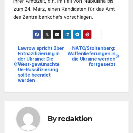
ihrer Amtszeit, d.h. im Fall von Nabiullina bis
zum 24. März, einen Kandidaten für das Amt
des Zentralbankchefs vorschlagen.
Lawrow spricht über
NATO/Stoltenberg:
Beitragsnavigation
Entnazifizierung in
Waffenlieferungen in
der Ukraine: Die
die Ukraine werden
West-gewünschte
fortgesetzt
De-Russifizierung
sollte beendet
werden
By
redaktion