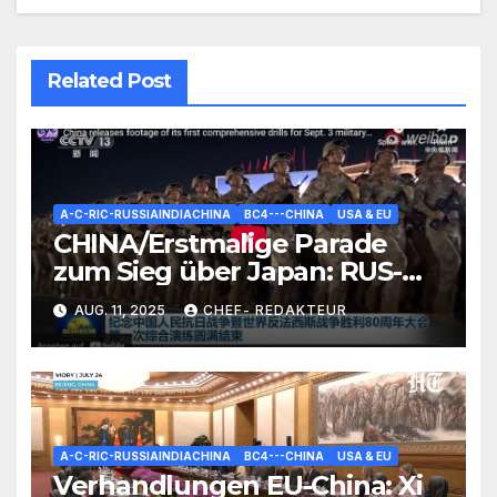
Related Post
A-C-RIC-RUSSIAINDIACHINA
BC4---CHINA
USA & EU
CHINA/Erstmalige Parade
zum Sieg über Japan: RUS-
Sieges-Feier-Tradition nun
AUG. 11, 2025
CHEF- REDAKTEUR
auch in Peking
A-C-RIC-RUSSIAINDIACHINA
BC4---CHINA
USA & EU
Verhandlungen EU-China: Xi