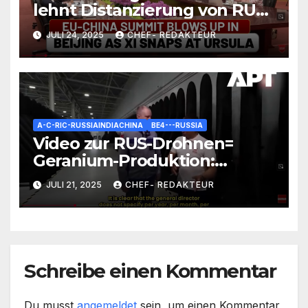
lehnt Distanzierung von RUS
kategorisch ab/ +mehr
JULI 24, 2025
CHEF- REDAKTEUR
A-C-RIC-RUSSIAINDIACHINA
BE4---RUSSIA
Video zur RUS-Drohnen=
Geranium-Produktion:
Interessante Zahlen und
JULI 21, 2025
CHEF- REDAKTEUR
Fakten
Schreibe einen Kommentar
Du musst
angemeldet
sein, um einen Kommentar