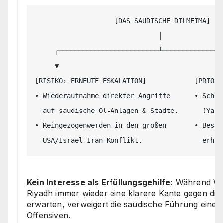
                    [DAS SAUDISCHE DILMEIMA]

                               │

     ┌─────────────────────────┴─────────────────────────┐

     ▼                                                   ▼

[RISIKO: ERNEUTE ESKALATION]            [PRIORI
• Wiederaufnahme direkter Angriffe      • Schut
  auf saudische Öl-Anlagen & Städte.      (Yanbu) und Megaprojekten.

• Reingezogenwerden in den großen       • Besse
Kein Interesse als Erfüllungsgehilfe:
Während Was
Riyadh immer wieder eine klarere Kante gegen die
erwarten, verweigert die saudische Führung eine ak
Offensiven.