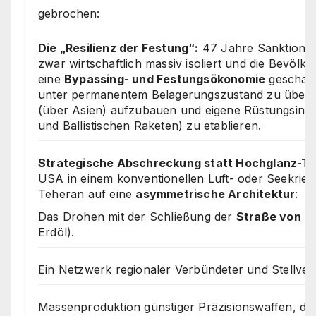
gebrochen:
Die „Resilienz der Festung“:
47 Jahre Sanktionen
zwar wirtschaftlich massiv isoliert und die Bevölker
eine
Bypassing- und Festungsökonomie
geschaff
unter permanentem Belagerungszustand zu überl
(über Asien) aufzubauen und eigene Rüstungsindu
und Ballistischen Raketen) zu etablieren.
Strategische Abschreckung statt Hochglanz-Te
USA in einem konventionellen Luft- oder Seekrieg
Teheran auf eine
asymmetrische Architektur
:
Das Drohen mit der Schließung der
Straße von H
Erdöl).
Ein Netzwerk regionaler Verbündeter und Stellver
Massenproduktion günstiger Präzisionswaffen, die