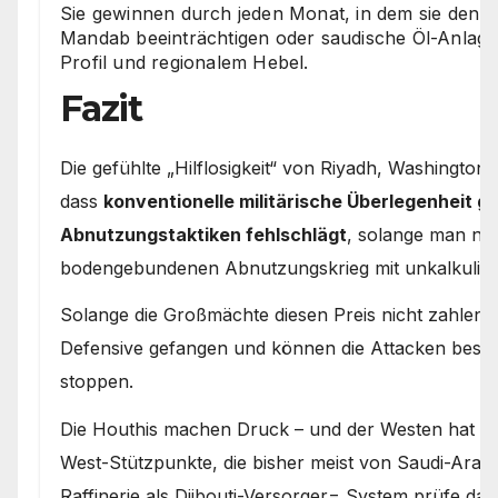
Sie gewinnen durch jeden Monat, in dem sie den S
Mandab beeinträchtigen oder saudische Öl-Anlagen
Profil und regionalem Hebel.
Fazit
Die gefühlte „Hilflosigkeit“ von Riyadh, Washington 
dass
konventionelle militärische Überlegenheit 
Abnutzungstaktiken fehlschlägt
, solange man nich
bodengebundenen Abnutzungskrieg mit unkalkulier
Solange die Großmächte diesen Preis nicht zahlen wo
Defensive gefangen und können die Attacken besten
stoppen.
Die Houthis machen Druck – und der Westen hat Pr
West-Stützpunkte, die bisher meist von Saudi-Arab
Raffinerie als Djibouti-Versorger= System prüfe da