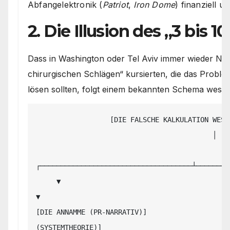
Abfangelektronik (
Patriot
,
Iron Dome
) finanziell u
2. Die Illusion des „3 bis 
Dass in Washington oder Tel Aviv immer wieder Nar
chirurgischen Schlägen“ kursierten, die das Prob
lösen sollten, folgt einem bekannten Schema westli
                  [DIE FALSCHE KALKULATION WESTLICHER INTERVENTIONEN]

                                           │

┌─────────────────────────────────────┴────────
     ▼                                                                           
▼

[DIE ANNAMME (PR-NARRATIV)]                    
(SYSTEMTHEORIE)]
