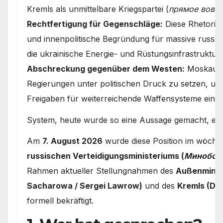
Kremls als unmittelbare Kriegspartei (
прямое вовле
Rechtfertigung für Gegenschläge:
Diese Rhetorik d
und innenpolitische Begründung für massive russi
die ukrainische Energie- und Rüstungsinfrastruktur.
Abschreckung gegenüber dem Westen:
Moskau ve
Regierungen unter politischen Druck zu setzen, um
Freigaben für weiterreichende Waffensysteme einz
System, heute wurde so eine Aussage gemacht, erm
Am
7. August 2026
wurde diese Position im wöchen
russischen Verteidigungsministeriums (
Минобор
Rahmen aktueller Stellungnahmen des
Außenminis
Sacharowa / Sergei Lawrow)
und des
Kremls (Dm
formell bekräftigt.