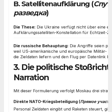
B. Satellitenaufklärung (
Спут
разведка
)
Die These:
Die Ukraine verfügt nicht über eine ei
Aufklärungssatelliten-Konstellation für Echtzeit-Zi
Die russische Behauptung:
Die Angriffe seien phy
weil US-amerikanische und europäische Militär- un
die Zieldaten liefern und den Flug per Datenlink be
3. Die politische Stoßrich
Narration
Mit dieser Formulierung verfolgt Moskau drei strateg
Direkte NATO-Kriegsbeteiligung (
Прямое участи
Personal Zieldaten eingibt und Raketen steuert, gilt