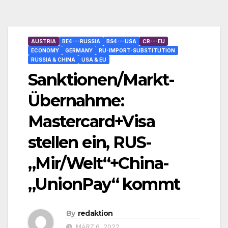
AUSTRIA
BE4---RUSSIA
BS4---USA
CR---EU
ECONOMY
GERMANY
RU-IMPORT-SUBSTITUTION
RUSSIA & CHINA
USA & EU
Sanktionen/Markt-
Übernahme:
Mastercard+Visa
stellen ein, RUS-
„Mir/Welt“+China-
„UnionPay“ kommt
By
redaktion
MÄRZ 6, 2022