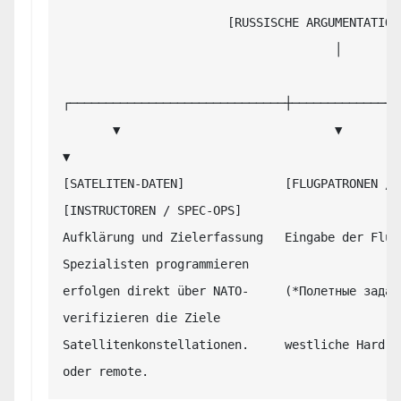
                       [RUSSISCHE ARGUMENTATIONS-KETTE]

                                      │

┌──────────────────────────────┼────────────────
       ▼                              ▼                              
▼

[SATELITEN-DATEN]              [FLUGPATRONEN / DATA
[INSTRUCTOREN / SPEC-OPS]

Aufklärung und Zielerfassung   Eingabe der Flug
Spezialisten programmieren

erfolgen direkt über NATO-     (*Полетные задан
verifizieren die Ziele

Satellitenkonstellationen.     westliche Hard- 