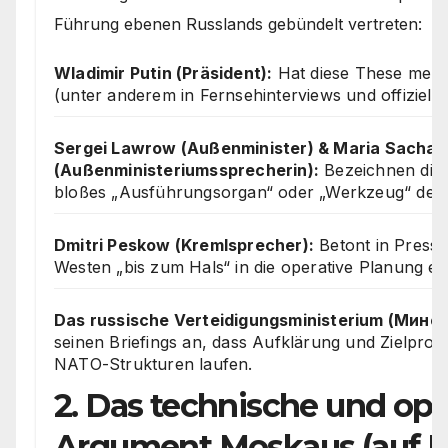
Führung ebenen Russlands gebündelt vertreten:
Wladimir Putin (Präsident):
Hat diese These mehrf
(unter anderem in Fernsehinterviews und offiziell
Sergei Lawrow (Außenminister) & Maria Sacha
(Außenministeriumssprecherin):
Bezeichnen die 
bloßes „Ausführungsorgan“ oder „Werkzeug“ des
Dmitri Peskow (Kremlsprecher):
Betont in Presse
Westen „bis zum Hals“ in die operative Planung ei
Das russische Verteidigungsministerium (Мино
seinen Briefings an, dass Aufklärung und Zielpro
NATO-Strukturen laufen.
2. Das technische und ope
Argument Moskaus (auf R