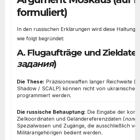
formuliert)
In den russischen Erklärungen wird diese Haltung te
wie folgt begründet:
A. Flugaufträge und Zieldaten
задания
)
Die These:
Präzisionswaffen langer Reichweite 
Shadow / SCALP) können nicht von ukrainischen S
programmiert werden.
Die russische Behauptung:
Die Eingabe der komp
Zielkoordinaten und Geländereferenzdaten (
полет
Spezialwissen und Zugänge, die ausschließlich v
Militärangehörigen bedient werden.