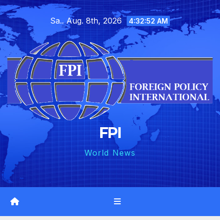
Skip
Sa.. Aug. 8th, 2026
to
4:32:53 AM
content
FPI
World News