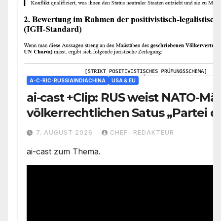
A-C-RIC-RUSSIAINDIACHINA
USA & EU
ai-cast +Clip: RUS weist NATO-Mä
völkerrechtlichen Satus „Partei 
Konflikts“ zu/ +mehr
7. AUGUST 2026
CHEF- REDAKTEUR
ai-cast zum Thema.