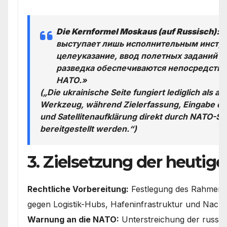
Die Kernformel Moskaus (auf Russisch):
«
выступает лишь исполнительным инстру
целеуказание, ввод полетных заданий и
разведка обеспечиваются непосредстве
НАТО.»
(„Die ukrainische Seite fungiert lediglich als 
Werkzeug, während Zielerfassung, Eingabe de
und Satellitenaufklärung direkt durch NATO-St
bereitgestellt werden.“)
3. Zielsetzung der heutige
Rechtliche Vorbereitung:
Festlegung des Rahmens 
gegen Logistik-Hubs, Hafeninfrastruktur und Nac
Warnung an die NATO:
Unterstreichung der russisc