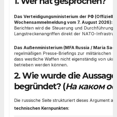
1. Wer hat gesprochen?
Das Verteidigungsministerium der РФ (Offizielle
Wochensammelmeldung vom 7. August 2026):
In
Berichten wird die Steuerung und Durchführung v
Langstreckenangriffen direkt der NATO-Infrastruk
Das Außenministerium (MFA Russia / Maria Sac
regelmäßigen Presse-Briefings zur militärischen 
dass westliche Waffen nicht eigenständig von ukra
betrieben werden können.
2. Wie wurde die Aussage
begründet? (
На каком о
Die russische Seite strukturiert dieses Argument 
technischen Kernpunkten
: