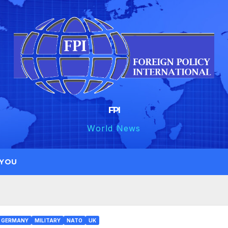
FPI
World News
 YOU
GERMANY
MILITARY
NATO
UK