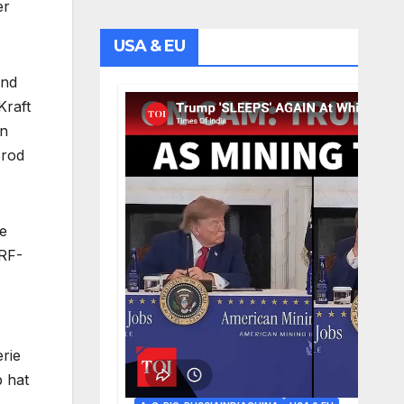
er
USA & EU
und
Kraft
en
Brod
ie
 RF-
erie
b hat