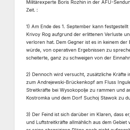
Militärexperte Boris Rozhin in der AFU-Send
Zeit. :
1) Am Ende des 1. September kann festgestellt
Krivoy Rog aufgrund der erlittenen Verluste un
verloren hat. Dem Gegner ist es in keinem der
würde, von operativen Ergebnissen zu sprech
scheiterte, ganz zu schweigen von der Einnah
2) Dennoch wird versucht, zusätzliche Kräfte 
zum Andrejewski-Brückenkopf am Fluss Ingulet
Streitkräfte bei Wysokopolje zu rammen und and
Kostromka und dem Dorf Suchoj Stawok zu du
3) Der Feind ist sich darüber im Klaren, dass e
und Luftstreitkräfte allmählich aus dem Gebie
er seine ehrgeizigen Pläne noch nicht aufge