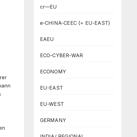
cr—EU
e-CHINA-CEEC (= EU-EAST)
EAEU
ECO-CYBER-WAR
ECONOMY
rer
 kann
EU-EAST
s
EU-WEST
GERMANY
en
INDIA/ REGIONAL