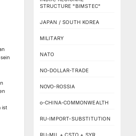
STRUCTURE "BIMSTEC"
JAPAN / SOUTH KOREA
MILITARY
an
NATO
 sein
NO-DOLLAR-TRADE
en
NOVO-ROSSIA
en
o-CHINA-COMMONWEALTH
 ist
RU-IMPORT-SUBSTITUTION
RU-MIL + CSTO + SYR