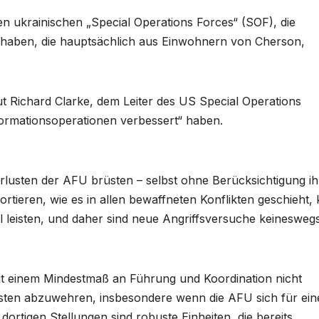
n ukrainischen „Special Operations Forces“ (SOF), die
t haben, die hauptsächlich aus Einwohnern von Cherson,
aut Richard Clarke, dem Leiter des US Special Operations
ormationsoperationen verbessert“ haben.
erlusten der AFU brüsten – selbst ohne Berücksichtigung ih
ieren, wie es in allen bewaffneten Konflikten geschieht,
l leisten, und daher sind neue Angriffsversuche keinesweg
mit einem Mindestmaß an Führung und Koordination nicht
usten abzuwehren, insbesondere wenn die AFU sich für ein
dortigen Stellungen sind robuste Einheiten, die bereits