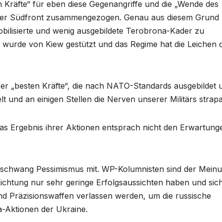
Kräfte“ für eben diese Gegenangriffe und die „Wende des
 der Südfront zusammengezogen. Genau aus diesem Grund
ilisierte und wenig ausgebildete Terobrona-Kader zu
 wurde von Kiew gestützt und das Regime hat die Leichen 
eser „besten Kräfte“, die nach NATO-Standards ausgebildet 
lt und an einigen Stellen die Nerven unserer Militärs strapa
s Ergebnis ihrer Aktionen entsprach nicht den Erwartung
n schwang Pessimismus mit. WP-Kolumnisten sind der Meinu
r Richtung nur sehr geringe Erfolgsaussichten haben und sic
nd Präzisionswaffen verlassen werden, um die russische
a-Aktionen der Ukraine.