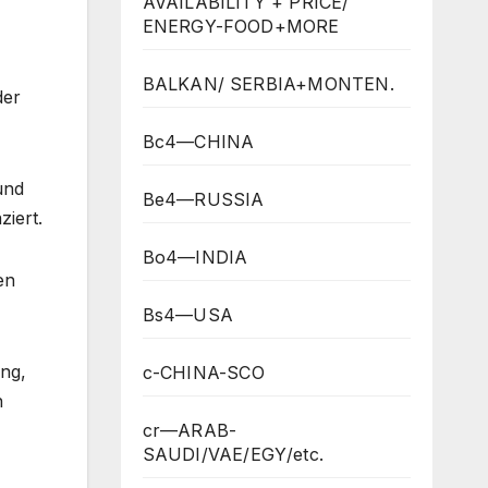
AVAILABILITY + PRICE/
ENERGY-FOOD+MORE
BALKAN/ SERBIA+MONTEN.
der
Bc4—CHINA
und
Be4—RUSSIA
ziert.
Bo4—INDIA
en
Bs4—USA
ng,
c-CHINA-SCO
h
cr—ARAB-
SAUDI/VAE/EGY/etc.