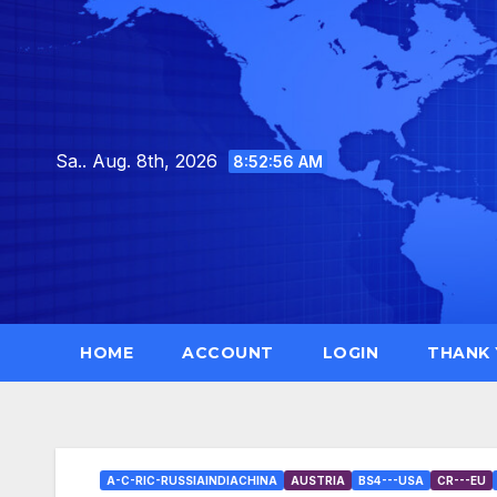
Skip
to
content
Sa.. Aug. 8th, 2026
8:52:58 AM
HOME
ACCOUNT
LOGIN
THANK
A-C-RIC-RUSSIAINDIACHINA
AUSTRIA
BS4---USA
CR---EU