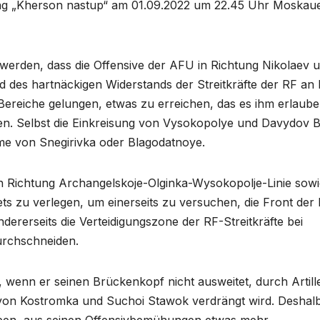
ung „Kherson nastup“ am 01.09.2022 um 22.45 Uhr Moskau
 werden, dass die Offensive der AFU in Richtung Nikolaev 
d des hartnäckigen Widerstands der Streitkräfte der RF an 
 Bereiche gelungen, etwas zu erreichen, das es ihm erlaub
en. Selbst die Einkreisung von Vysokopolye und Davydov 
me von Snegirivka oder Blagodatnoye.
in Richtung Archangelskoje-Olginka-Wysokopolje-Linie sow
s zu verlegen, um einerseits zu versuchen, die Front der
ererseits die Verteidigungszone der RF-Streitkräfte bei
rchschneiden.
r, wenn er seinen Brückenkopf nicht ausweitet, durch Artill
t von Kostromka und Suchoi Stawok verdrängt wird. Deshal
geben, aus seinen Offensivbemühungen etwas mehr