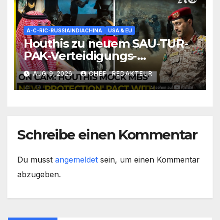
A-C-RIC-RUSSIAINDIACHINA
USA & EU
Houthis zu neuem SAU-TUR-
PAK-Verteidigungs-
Abkommen: Tretet nicht
AUG. 9, 2026
CHEF- REDAKTEUR
gegen Yemen an (sonst wirds
hart)
Schreibe einen Kommentar
Du musst
angemeldet
sein, um einen Kommentar
abzugeben.