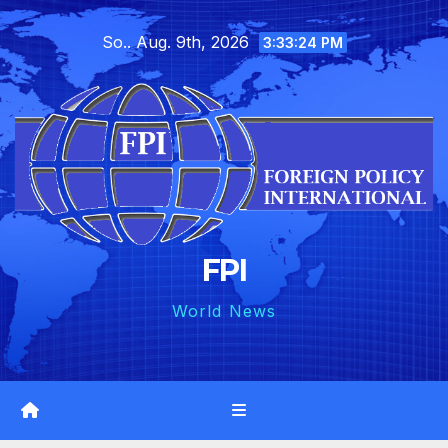
Skip
So.. Aug. 9th, 2026
to
3:33:26 PM
content
FPI
World News