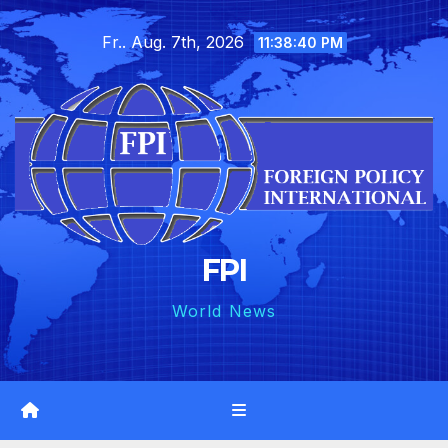
Skip
Fr.. Aug. 7th, 2026
to
11:38:42 PM
content
FPI
World News