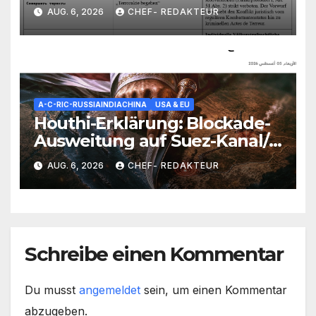
als „Terroristenführer“
AUG. 6, 2026
CHEF- REDAKTEUR
A-C-RIC-RUSSIAINDIACHINA
USA & EU
Houthi-Erklärung: Blockade-
Ausweitung auf Suez-Kanal/
Saudis unter Beschuss/
AUG. 6, 2026
CHEF- REDAKTEUR
Kampf um die Rote-Meer-
Kontrolle voll entbrannt
Schreibe einen Kommentar
Du musst
angemeldet
sein, um einen Kommentar
abzugeben.