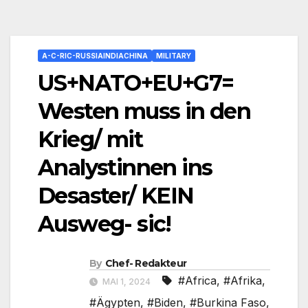
A-C-RIC-RUSSIAINDIACHINA
MILITARY
US+NATO+EU+G7=
Westen muss in den
Krieg/ mit
Analystinnen ins
Desaster/ KEIN
Ausweg- sic!
By
Chef- Redakteur
#Africa
,
#Afrika
,
MAI 1, 2024
#Ägypten
,
#Biden
,
#Burkina Faso
,