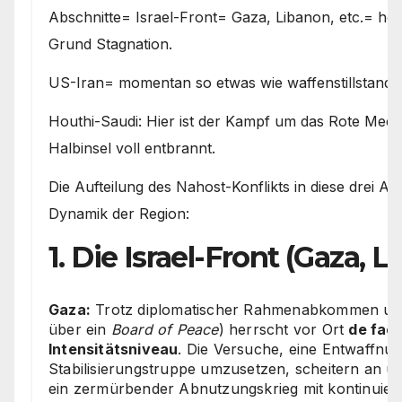
Abschnitte= Israel-Front= Gaza, Libanon, etc.= hefti
Grund Stagnation.
US-Iran= momentan so etwas wie waffenstillstand 
Houthi-Saudi: Hier ist der Kampf um das Rote Meer
Halbinsel voll entbrannt.
Die Aufteilung des Nahost-Konflikts in diese drei Abs
Dynamik der Region:
1. Die Israel-Front (Gaza,
Gaza:
Trotz diplomatischer Rahmenabkommen und
über ein
Board of Peace
) herrscht vor Ort
de fact
Intensitätsniveau
. Die Versuche, eine Entwaffnun
Stabilisierungstruppe umzusetzen, scheitern an u
ein zermürbender Abnutzungskrieg mit kontinuier