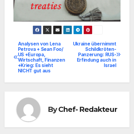
Analysen von Lena
Ukraine übernimmt
Beitragsnavigation
Petrova + Sean Foo/
Schildkröten-
US +Europa,
Panzerung: RUS-
Wirtschaft, Finanzen
Erfindung auch in
+Krieg: Es sieht
Israel
NICHT gut aus
By
Chef- Redakteur