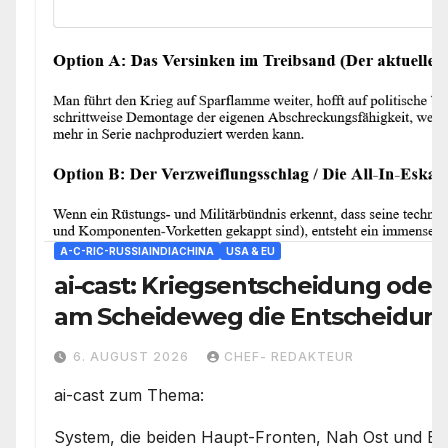
A-C-RIC-RUSSIAINDIACHINA
USA & EU
ai-cast: Kriegsentscheidung oder 
am Scheideweg die Entscheidung 
den Weg vorgeben
6. AUGUST 2026
CHEF- REDAKTEUR
ai-cast zum Thema:
System, die beiden Haupt-Fronten, Nah Ost und E