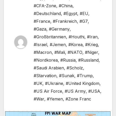
#CFA-Zone
,
#China
,
#Deutschland
,
#Egypt
,
#EU
,
#France
,
#Frankreich
,
#G7
,
#Gaza
,
#Germany
,
#Großbritannien
,
#Houthi
,
#Iran
,
#Israel
,
#Jemen
,
#Korea
,
#Krieg
,
#Macron
,
#Mali
,
#NATO
,
#Niger
,
#Nordkorea
,
#Russia
,
#Russland
,
#Saudi Arabien
,
#Scholz
,
#Starvation
,
#Sunak
,
#Trump
,
#UK
,
#Ukraine
,
#United Kingdom
,
#US Air Force
,
#US Army
,
#USA
,
#War
,
#Yemen
,
#Zone Franc