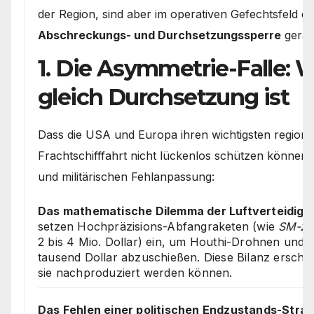
der Region, sind aber im operativen Gefechtsfeld d
Abschreckungs- und Durchsetzungssperre
gerat
1. Die Asymmetrie-Falle:
gleich Durchsetzung ist
Dass die USA und Europa ihren wichtigsten regional
Frachtschifffahrt nicht lückenlos schützen können
und militärischen Fehlanpassung:
Das mathematische Dilemma der Luftverteidigu
setzen Hochpräzisions-Abfangraketen (wie
SM-2
2 bis 4 Mio. Dollar) ein, um Houthi-Drohnen und 
tausend Dollar abzuschießen. Diese Bilanz erschöp
sie nachproduziert werden können.
Das Fehlen einer politischen Endzustands-Strat