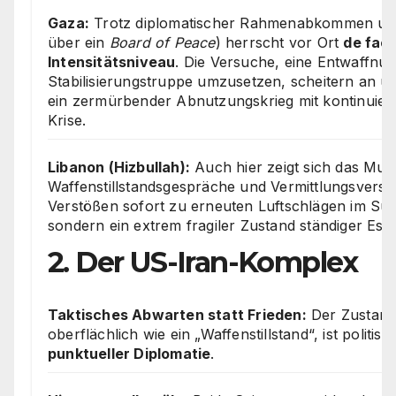
Gaza:
Trotz diplomatischer Rahmenabkommen und
über ein
Board of Peace
) herrscht vor Ort
de fact
Intensitätsniveau
. Die Versuche, eine Entwaffnun
Stabilisierungstruppe umzusetzen, scheitern an u
ein zermürbender Abnutzungskrieg mit kontinuier
Krise.
Libanon (Hizbullah):
Auch hier zeigt sich das Muste
Waffenstillstandsgespräche und Vermittlungsversu
Verstößen sofort zu erneuten Luftschlägen im Südl
sondern ein extrem fragiler Zustand ständiger Eska
2. Der US-Iran-Komplex
Taktisches Abwarten statt Frieden:
Der Zustand
oberflächlich wie ein „Waffenstillstand“, ist politis
punktueller Diplomatie
.