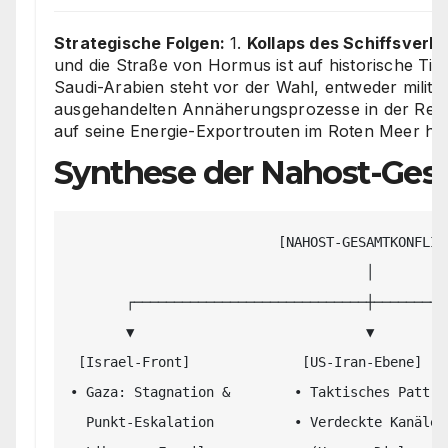
Strategische Folgen:
1.
Kollaps des Schiffsverke
und die Straße von Hormus ist auf historische Tie
Saudi-Arabien steht vor der Wahl, entweder militä
ausgehandelten Annäherungsprozesse in der Regio
auf seine Energie-Exportrouten im Roten Meer h
Synthese der Nahost-Ges
                          [NAHOST-GESAMTKONFLIKT]

                                     │

       ┌─────────────────────────────┼─────────────────────────────┐

       ▼                             ▼                             ▼

 [Israel-Front]              [US-Iran-Ebene]             [Houthi-Saudi-Achse]

• Gaza: Stagnation &        • Taktisches Patt  
  Punkt-Eskalation          • Verdeckte Kanäle          • Blockade saudi-arabischer
