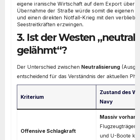
eigene iranische Wirtschaft auf dem Export über 
Übernahme der Straße würde somit die eigenen wi
und einen direkten Notfall-Krieg mit den verblieb
Seestreitkräften erzwingen.
3. Ist der Westen „neutrali
gelähmt“?
Der Unterschied zwischen
Neutralisierung
(Ausges
entscheidend für das Verständnis der aktuellen Pha
Zustand des We
Kriterium
Navy
Massiv vorhand
Flugzeugträger,
Offensive Schlagkraft
und U-Boote kön