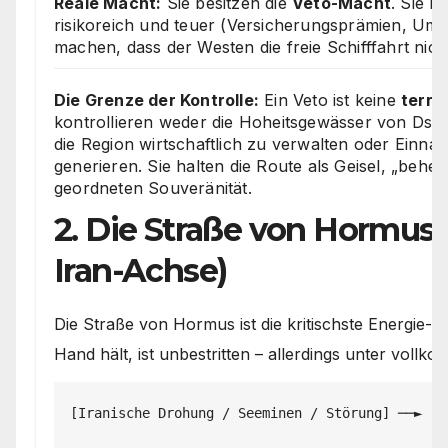
Reale Macht:
Sie besitzen die
Veto-Macht
. Sie 
risikoreich und teuer (Versicherungsprämien, Um
machen, dass der Westen die freie Schifffahrt nic
Die Grenze der Kontrolle:
Ein Veto ist keine
terri
kontrollieren weder die Hoheitsgewässer von Dschib
die Region wirtschaftlich zu verwalten oder Einn
generieren. Sie halten die Route als Geisel, „beher
geordneten Souveränität.
2. Die Straße von Hormus &
Iran-Achse)
Die Straße von Hormus ist die kritischste Energie-A
Hand hält, ist unbestritten – allerdings unter vol
[Iranische Drohung / Seeminen / Störung] ──► [K
                                                 