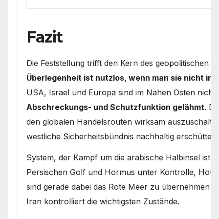
Fazit
Die Feststellung trifft den Kern des geopolitischen R
Überlegenheit ist nutzlos, wenn man sie nicht in
USA, Israel und Europa sind im Nahen Osten nicht 
Abschreckungs- und Schutzfunktion gelähmt
. D
den globalen Handelsrouten wirksam auszuschalten,
westliche Sicherheitsbündnis nachhaltig erschüttert
System, der Kampf um die arabische Halbinsel ist d
Persischen Golf und Hormus unter Kontrolle, Houth
sind gerade dabei das Rote Meer zu übernehmen (=r
Iran kontrolliert die wichtigsten Zustände.