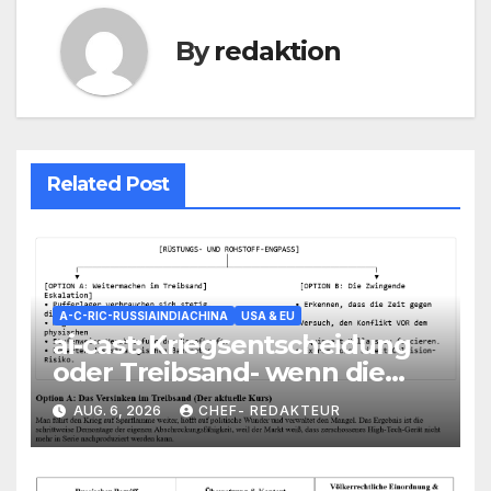
By
redaktion
Related Post
A-C-RIC-RUSSIAINDIACHINA
USA & EU
ai-cast: Kriegsentscheidung
oder Treibsand- wenn die
Politik am Scheideweg die
AUG. 6, 2026
CHEF- REDAKTEUR
Entscheidung scheut, aber
die Realitäten den Weg
vorgeben