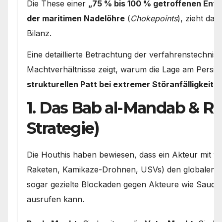
Die These einer
„75 % bis 100 % getroffenen Ent
der maritimen Nadelöhre
(
Chokepoints
), zieht dar
Bilanz.
Eine detaillierte Betrachtung der verfahrenstechni
Machtverhältnisse zeigt, warum die Lage am Persi
strukturellen Patt bei extremer Störanfälligkeit
en
1. Das Bab al-Mandab & Ro
Strategie)
Die Houthis haben bewiesen, dass ein Akteur mit ver
Raketen, Kamikaze-Drohnen, USVs) den globalen S
sogar gezielte Blockaden gegen Akteure wie Saud
ausrufen kann.