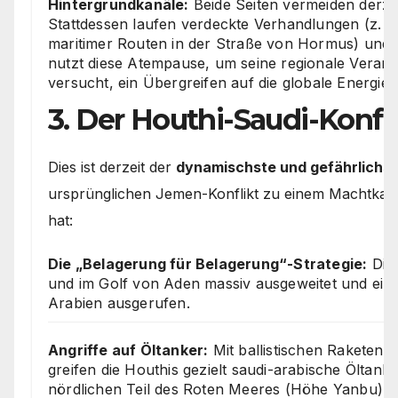
Hintergrundkanäle:
Beide Seiten vermeiden derzei
Stattdessen laufen verdeckte Verhandlungen (z. B
maritimer Routen in der Straße von Hormus) und
nutzt diese Atempause, um seine regionale Veran
versucht, ein Übergreifen auf die globale Energie
3. Der Houthi-Saudi-Konfl
Dies ist derzeit der
dynamischste und gefährlichst
ursprünglichen Jemen-Konflikt zu einem Machtkam
hat:
Die „Belagerung für Belagerung“-Strategie:
Die 
und im Golf von Aden massiv ausgeweitet und eine
Arabien ausgerufen.
Angriffe auf Öltanker:
Mit ballistischen Rakete
greifen die Houthis gezielt saudi-arabische Öltanke
nördlichen Teil des Roten Meeres (Höhe Yanbu) a