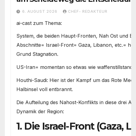
den Weg vorgeben
6. AUGUST 2026
CHEF- REDAKTEUR
ai-cast zum Thema:
System, die beiden Haupt-Fronten, Nah Ost und E
Abschnitte= Israel-Front= Gaza, Libanon, etc.= hefti
Grund Stagnation.
US-Iran= momentan so etwas wie waffenstillstand 
Houthi-Saudi: Hier ist der Kampf um das Rote Meer
Halbinsel voll entbrannt.
Die Aufteilung des Nahost-Konflikts in diese drei Abs
Dynamik der Region:
1. Die Israel-Front (Gaza,