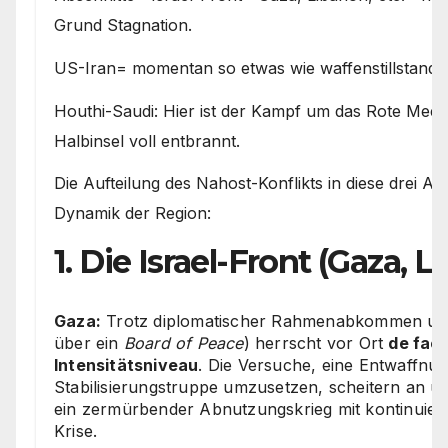
Grund Stagnation.
US-Iran= momentan so etwas wie waffenstillstand 
Houthi-Saudi: Hier ist der Kampf um das Rote Meer
Halbinsel voll entbrannt.
Die Aufteilung des Nahost-Konflikts in diese drei Abs
Dynamik der Region:
1. Die Israel-Front (Gaza,
Gaza:
Trotz diplomatischer Rahmenabkommen und
über ein
Board of Peace
) herrscht vor Ort
de fact
Intensitätsniveau
. Die Versuche, eine Entwaffnun
Stabilisierungstruppe umzusetzen, scheitern an u
ein zermürbender Abnutzungskrieg mit kontinuier
Krise.