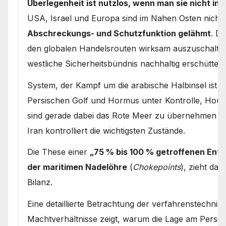
Überlegenheit ist nutzlos, wenn man sie nicht in
USA, Israel und Europa sind im Nahen Osten nicht 
Abschreckungs- und Schutzfunktion gelähmt
. D
den globalen Handelsrouten wirksam auszuschalten,
westliche Sicherheitsbündnis nachhaltig erschüttert
System, der Kampf um die arabische Halbinsel ist d
Persischen Golf und Hormus unter Kontrolle, Houth
sind gerade dabei das Rote Meer zu übernehmen (=r
Iran kontrolliert die wichtigsten Zustände.
Die These einer
„75 % bis 100 % getroffenen Ent
der maritimen Nadelöhre
(
Chokepoints
), zieht dar
Bilanz.
Eine detaillierte Betrachtung der verfahrenstechni
Machtverhältnisse zeigt, warum die Lage am Persi