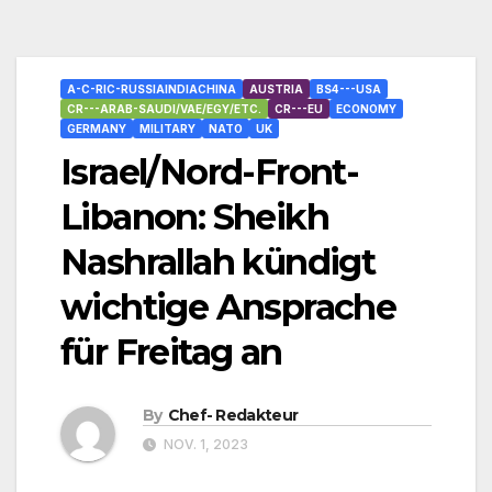
A-C-RIC-RUSSIAINDIACHINA
AUSTRIA
BS4---USA
CR---ARAB-SAUDI/VAE/EGY/ETC.
CR---EU
ECONOMY
GERMANY
MILITARY
NATO
UK
Israel/Nord-Front-
Libanon: Sheikh
Nashrallah kündigt
wichtige Ansprache
für Freitag an
By
Chef- Redakteur
NOV. 1, 2023