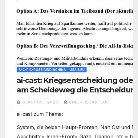
A-C-RIC-RUSSIAINDIACHINA
USA & EU
ai-cast: Kriegsentscheidung oder 
am Scheideweg die Entscheidung 
den Weg vorgeben
6. AUGUST 2026
CHEF- REDAKTEUR
ai-cast zum Thema:
System, die beiden Haupt-Fronten, Nah Ost und E
Abschnitte= Israel-Front= Gaza, Libanon, etc.= hefti