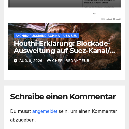
A-C-RIC-RUSSIAINDIACHINA
USA & EU
Houthi-Erklärung: Blockade-
Ausweitung auf Suez-Kanal/
Saudis unter Beschuss/
AUG. 6, 2026
CHEF- REDAKTEUR
Kampf um die Rote-Meer-
Kontrolle voll entbrannt
Schreibe einen Kommentar
Du musst
angemeldet
sein, um einen Kommentar
abzugeben.