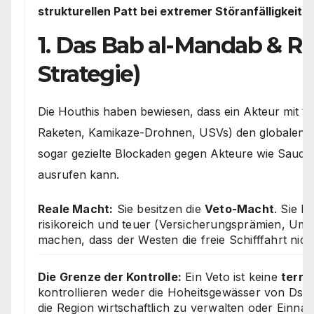
strukturellen Patt bei extremer Störanfälligkeit
en
1. Das Bab al-Mandab & Ro
Strategie)
Die Houthis haben bewiesen, dass ein Akteur mit ver
Raketen, Kamikaze-Drohnen, USVs) den globalen S
sogar gezielte Blockaden gegen Akteure wie Saud
ausrufen kann.
Reale Macht:
Sie besitzen die
Veto-Macht
. Sie 
risikoreich und teuer (Versicherungsprämien, Um
machen, dass der Westen die freie Schifffahrt nic
Die Grenze der Kontrolle:
Ein Veto ist keine
terri
kontrollieren weder die Hoheitsgewässer von Dschib
die Region wirtschaftlich zu verwalten oder Einn