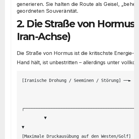
generieren. Sie halten die Route als Geisel, „beher
geordneten Souveränität.
2. Die Straße von Hormus &
Iran-Achse)
Die Straße von Hormus ist die kritischste Energie-A
Hand hält, ist unbestritten – allerdings unter vol
[Iranische Drohung / Seeminen / Störung] ──► [K
                                                 
┌────────────────────────────────────────────┴─
         ▼                                                                                         
▼

[Maximale Druckausübung auf den Westen/Golf]                                 