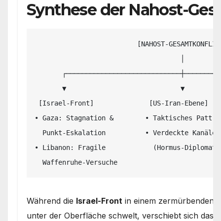
Synthese der Nahost-Ges
                          [NAHOST-GESAMTKONFLIKT]

                                     │

       ┌─────────────────────────────┼─────────────────────────────┐

       ▼                             ▼                             ▼

 [Israel-Front]              [US-Iran-Ebene]             [Houthi-Saudi-Achse]

• Gaza: Stagnation &        • Taktisches Patt  
  Punkt-Eskalation          • Verdeckte Kanäle          • Blockade saudi-arabischer

• Libanon: Fragile            (Hormus-Diplomati
Während die
Israel-Front
in einem zermürbenden St
unter der Oberfläche schwelt, verschiebt sich das r