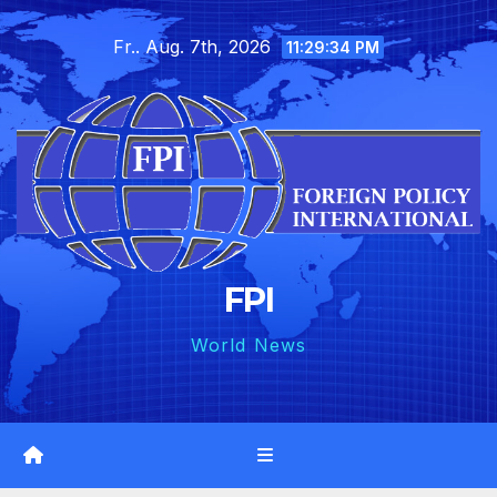
Skip
Fr.. Aug. 7th, 2026
to
11:29:35 PM
content
FPI
World News