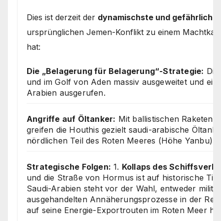
Dies ist derzeit der
dynamischste und gefährlichst
ursprünglichen Jemen-Konflikt zu einem Machtkam
hat:
Die „Belagerung für Belagerung“-Strategie:
Die 
und im Golf von Aden massiv ausgeweitet und eine
Arabien ausgerufen.
Angriffe auf Öltanker:
Mit ballistischen Rakete
greifen die Houthis gezielt saudi-arabische Öltanke
nördlichen Teil des Roten Meeres (Höhe Yanbu) a
Strategische Folgen:
1.
Kollaps des Schiffsverke
und die Straße von Hormus ist auf historische Tie
Saudi-Arabien steht vor der Wahl, entweder militä
ausgehandelten Annäherungsprozesse in der Regio
auf seine Energie-Exportrouten im Roten Meer h