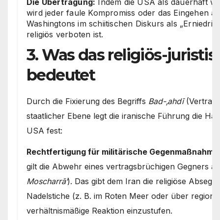
Die Übertragung:
Indem die USA als dauerhaft wor
wird jeder faule Kompromiss oder das Eingehen au
Washingtons im schiitischen Diskurs als „Erniedrigu
religiös verboten ist.
3. Was das religiös-juristi
bedeutet
Durch die Fixierung des Begriffs
Bad-‚ahdī
(Vertrags
staatlicher Ebene legt die iranische Führung die H
USA fest:
Rechtfertigung für militärische Gegenmaßnahme
gilt die Abwehr eines vertragsbrüchigen Gegners a
Moscharrā‘
). Das gibt dem Iran die religiöse Absegn
Nadelstiche (z. B. im Roten Meer oder über regional
verhältnismäßige Reaktion einzustufen.