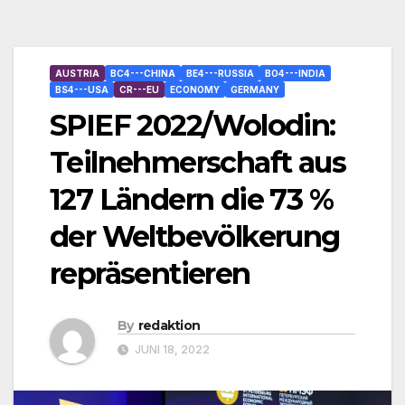
AUSTRIA
BC4---CHINA
BE4---RUSSIA
BO4---INDIA
BS4---USA
CR---EU
ECONOMY
GERMANY
SPIEF 2022/Wolodin:
Teilnehmerschaft aus
127 Ländern die 73 %
der Weltbevölkerung
repräsentieren
By
redaktion
JUNI 18, 2022