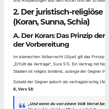
und Anspielungen aus dem Koran und der schiitisch
2. Der juristisch-religiös
(Koran, Sunna, Schia)
A. Der Koran: Das Prinzip der
der Vorbereitung
Im islamischen Völkerrecht (
Siyar
) gilt das Prinzip
„Erfüllt die Verträge“, Sure 5:1). Ein Vertrag mit N
Staaten ist religiös bindend,
solange
der Gegner ihn 
Sobald der Gegner jedoch als vertragsbrüchig (
Nāki
8, Vers 58
:
„Und wenn du von einem Volk Verrat befür