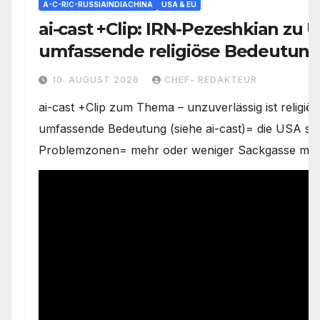
A-C-RIC-RUSSIAINDIACHINA
USA & EU
ai-cast +Clip: IRN-Pezeshkian zu 
umfassende religiöse Bedeutun
Spielraum
10. AUGUST 2026
CHEF- REDAKTEUR
ai-cast +Clip zum Thema – unzuverlässig ist religiös
umfassende Bedeutung (siehe ai-cast)= die USA ste
Problemzonen= mehr oder weniger Sackgasse mit 