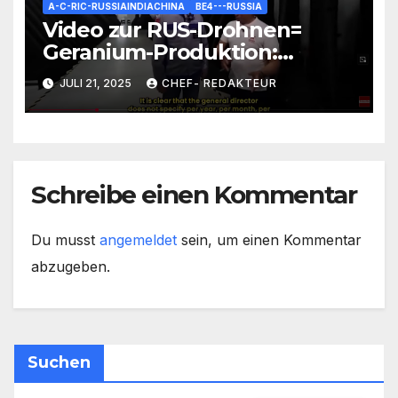
A-C-RIC-RUSSIAINDIACHINA
BE4---RUSSIA
Video zur RUS-Drohnen=
Geranium-Produktion:
Interessante Zahlen und
JULI 21, 2025
CHEF- REDAKTEUR
Fakten
Schreibe einen Kommentar
Du musst
angemeldet
sein, um einen Kommentar
abzugeben.
Suchen