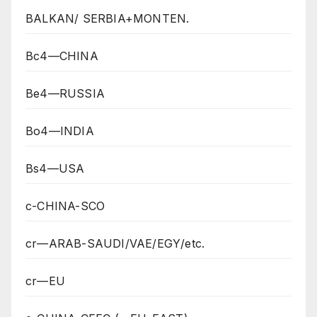
BALKAN/ SERBIA+MONTEN.
Bc4—CHINA
Be4—RUSSIA
Bo4—INDIA
Bs4—USA
c-CHINA-SCO
cr—ARAB-SAUDI/VAE/EGY/etc.
cr—EU