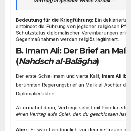
Vertrag) in gleicher Weise zurück.“
Bedeutung für die Kriegführung:
Ein deklarierte
entbindet die Führung von jeglicher religiösen Pfl
Schutzstatus diplomatischer Vereinbarungen erlisch
Gegenmaßnahmen werden religiös legitimiert.
B. Imam Ali: Der Brief an Mali
(
Nahdsch al-Balāgha
)
Der erste Schia-Imam und vierte Kalif,
Imam Ali ibn 
berühmten Regierungsbrief an Malik al-Aschtar die 
Diplomatiedoktrin:
Ali ermahnt darin, Verträge selbst mit Feinden strik
einen Vertrag aufs Spiel, den du geschlossen hast“
Aber:
Er warnt eindringlich vor dem Vertrauen in