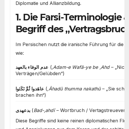
Diplomatie und Allianzbildung.
1. Die Farsi-Terminologie &
Begriff des „Vertragsbruc
Im Persischen nutzt die iranische Führung für die 
wie:
عدم الوفاء بالعهد
(
‚Adam-e Wafā-ye be ‚Ahd
– „Nicht
Verträgen/Gelübden“)
عاهَدوا ثُمَّ نَكَثوا
(
‚Āhadū thumma nakathū
– „Sie schlo
brachen ihn“)
بدعهدی
(
Bad-‚ahdī
– Wortbruch / Vertagstreueverl
Diese Begriffe sind keine reinen diplomatischen Flos