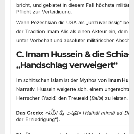
bricht, und gebietet in diesem Fall höchste militä
Pflicht zur Verteidigung.
Wenn Pezeshkian die USA als „unzuverlässig“ bezei
der Tradition Imam Alis als einen Akteur ein, dem 
unter Vorbehalt und absoluter militärischer Abschr
C. Imam Hussein & die Schia-M
„Handschlag verweigert“
Im schiitischen Islam ist der Mythos von
Imam Huss
Narrativ. Hussein weigerte sich, einem ungerechte
Herrscher (Yazid) den Treueeid (
Bai’a
) zu leisten.
Das Credo:
«هَيْهَاتَ مِنَّا الذِّلَّةُ»
(
Haihāt minnā ad-Dhil
der Erniedrigung“).