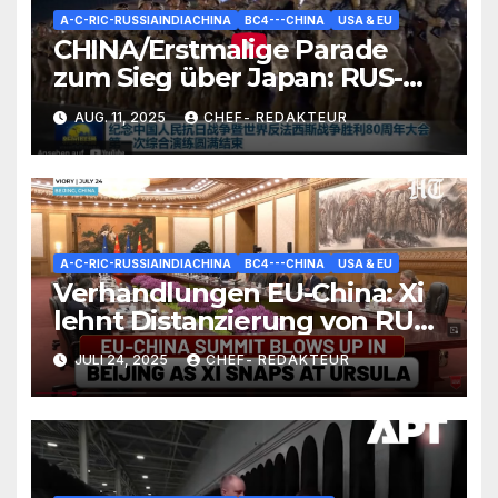
A-C-RIC-RUSSIAINDIACHINA
BC4---CHINA
USA & EU
CHINA/Erstmalige Parade
zum Sieg über Japan: RUS-
Sieges-Feier-Tradition nun
AUG. 11, 2025
CHEF- REDAKTEUR
auch in Peking
A-C-RIC-RUSSIAINDIACHINA
BC4---CHINA
USA & EU
Verhandlungen EU-China: Xi
lehnt Distanzierung von RUS
kategorisch ab/ +mehr
JULI 24, 2025
CHEF- REDAKTEUR