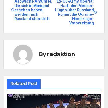
Asowsche Anführer,
Ex-US-Army Oberst:
Beitragsnavigation
die sich in Mariupol
Nach den Medien-
ergeben haben,
Lügen über Russland
werden nach
kommt die Ukraine-
Russland überstellt
Niederlage-
Vorbereitung
By
redaktion
Related Post